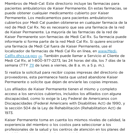
Miembros de Medi-Cal: Este directorio incluye las farmacias para
pacientes ambulatorios de Kaiser Permanente. En estas farmacias, se
puede obtener cualquier medicamento cubierto por Kaiser
Permanente. Los medicamentos para pacientes ambulatorios
cubiertos por Medi Cal pueden obtenerse en cualquier farmacia de la
red de Medi Cal Rx. No es necesario que sea una farmacia de la red
de Kaiser Permanente. La mayoría de las farmacias de la red de
Kaiser Permanente son farmacias de Medi Cal Rx. Su farmacia puede
informarle si forma parte de la red Medi Cal Rx. Si quiere encontrar
una farmacia de Medi Cal fuera de Kaiser Permanente, use el
localizador de farmacias de Medi Cal Rx en línea, en
www.Medi-
CalRx.dhcs.ca.gov
. También puede llamar a Servicio al Cliente de
Medi Cal Rx, al 1-800-977-2273, las 24 horas del día, los 7 días de la
semana (TTY
711
de lunes a viernes, de 8 a. m. a 5 p. m.).
Si realiza la solicitud para recibir copias impresas del directorio de
proveedores, esta permanece hasta que usted abandone Kaiser
Permanente o solicite que dejen de enviarle las copias impresas.
Los afiliados de Kaiser Permanente tienen el mismo y completo
acceso a los servicios cubiertos, incluidos los afiliados con alguna
discapacidad, como lo exige la Ley Federal de Americanos con
Discapacidades (Federal Americans with Disabilities Act) de 1990, y
la sección 504 de la Ley de Rehabilitación (Rehabilitation Act) de
1973.
Kaiser Permanente toma en cuenta los mismos niveles de calidad, la
experiencia del miembro o los costos para seleccionar a los
profesionales de la salud y los centros de atención en los planes del