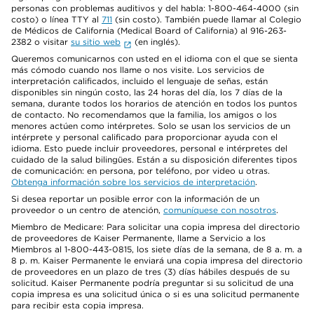
personas con problemas auditivos y del habla: 1-800-464-4000 (sin
costo) o línea TTY al
711
(sin costo). También puede llamar al Colegio
de Médicos de California (Medical Board of California) al 916-263-
2382 o visitar
su sitio web
(en inglés).
Queremos comunicarnos con usted en el idioma con el que se sienta
más cómodo cuando nos llame o nos visite. Los servicios de
interpretación calificados, incluido el lenguaje de señas, están
disponibles sin ningún costo, las 24 horas del día, los 7 días de la
semana, durante todos los horarios de atención en todos los puntos
de contacto. No recomendamos que la familia, los amigos o los
menores actúen como intérpretes. Solo se usan los servicios de un
intérprete y personal calificado para proporcionar ayuda con el
idioma. Esto puede incluir proveedores, personal e intérpretes del
cuidado de la salud bilingües. Están a su disposición diferentes tipos
de comunicación: en persona, por teléfono, por video u otras.
Obtenga información sobre los servicios de interpretación
.
Si desea reportar un posible error con la información de un
proveedor o un centro de atención,
comuníquese con nosotros
.
Miembro de Medicare: Para solicitar una copia impresa del directorio
de proveedores de Kaiser Permanente, llame a Servicio a los
Miembros al 1-800-443-0815, los siete días de la semana, de 8 a. m. a
8 p. m. Kaiser Permanente le enviará una copia impresa del directorio
de proveedores en un plazo de tres (3) días hábiles después de su
solicitud. Kaiser Permanente podría preguntar si su solicitud de una
copia impresa es una solicitud única o si es una solicitud permanente
para recibir esta copia impresa.