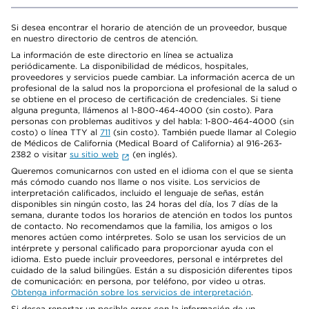
Si desea encontrar el horario de atención de un proveedor, busque
en nuestro directorio de centros de atención.
La información de este directorio en línea se actualiza
periódicamente. La disponibilidad de médicos, hospitales,
proveedores y servicios puede cambiar. La información acerca de un
profesional de la salud nos la proporciona el profesional de la salud o
se obtiene en el proceso de certificación de credenciales. Si tiene
alguna pregunta, llámenos al 1-800-464-4000 (sin costo). Para
personas con problemas auditivos y del habla: 1-800-464-4000 (sin
costo) o línea TTY al
711
(sin costo). También puede llamar al Colegio
de Médicos de California (Medical Board of California) al 916-263-
2382 o visitar
su sitio web
(en inglés).
Queremos comunicarnos con usted en el idioma con el que se sienta
más cómodo cuando nos llame o nos visite. Los servicios de
interpretación calificados, incluido el lenguaje de señas, están
disponibles sin ningún costo, las 24 horas del día, los 7 días de la
semana, durante todos los horarios de atención en todos los puntos
de contacto. No recomendamos que la familia, los amigos o los
menores actúen como intérpretes. Solo se usan los servicios de un
intérprete y personal calificado para proporcionar ayuda con el
idioma. Esto puede incluir proveedores, personal e intérpretes del
cuidado de la salud bilingües. Están a su disposición diferentes tipos
de comunicación: en persona, por teléfono, por video u otras.
Obtenga información sobre los servicios de interpretación
.
Si desea reportar un posible error con la información de un