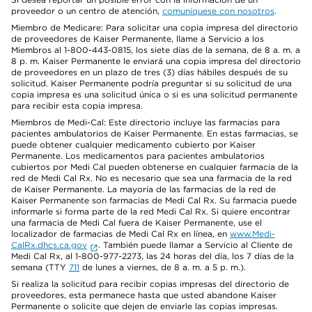
proveedor o un centro de atención,
comuníquese con nosotros
.
Miembro de Medicare: Para solicitar una copia impresa del directorio
de proveedores de Kaiser Permanente, llame a Servicio a los
Miembros al 1-800-443-0815, los siete días de la semana, de 8 a. m. a
8 p. m. Kaiser Permanente le enviará una copia impresa del directorio
de proveedores en un plazo de tres (3) días hábiles después de su
solicitud. Kaiser Permanente podría preguntar si su solicitud de una
copia impresa es una solicitud única o si es una solicitud permanente
para recibir esta copia impresa.
Miembros de Medi-Cal: Este directorio incluye las farmacias para
pacientes ambulatorios de Kaiser Permanente. En estas farmacias, se
puede obtener cualquier medicamento cubierto por Kaiser
Permanente. Los medicamentos para pacientes ambulatorios
cubiertos por Medi Cal pueden obtenerse en cualquier farmacia de la
red de Medi Cal Rx. No es necesario que sea una farmacia de la red
de Kaiser Permanente. La mayoría de las farmacias de la red de
Kaiser Permanente son farmacias de Medi Cal Rx. Su farmacia puede
informarle si forma parte de la red Medi Cal Rx. Si quiere encontrar
una farmacia de Medi Cal fuera de Kaiser Permanente, use el
localizador de farmacias de Medi Cal Rx en línea, en
www.Medi-
CalRx.dhcs.ca.gov
. También puede llamar a Servicio al Cliente de
Medi Cal Rx, al 1-800-977-2273, las 24 horas del día, los 7 días de la
semana (TTY
711
de lunes a viernes, de 8 a. m. a 5 p. m.).
Si realiza la solicitud para recibir copias impresas del directorio de
proveedores, esta permanece hasta que usted abandone Kaiser
Permanente o solicite que dejen de enviarle las copias impresas.