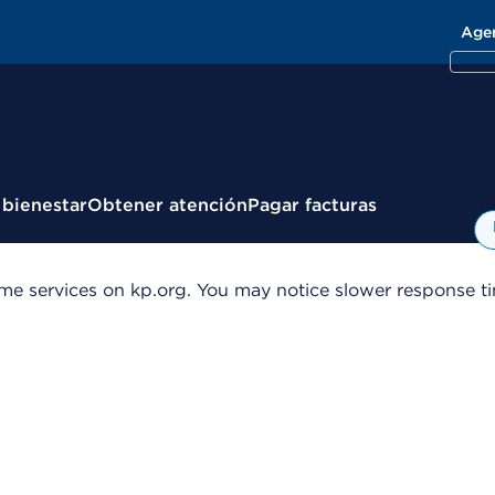
Age
 bienestar
Obtener atención
Pagar facturas
me services on kp.org. You may notice slower response tim