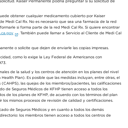
olicitud. Kaiser Permanente podría preguntar si su solicitud de
 puede obtener cualquier medicamento cubierto por Kaiser
e Medi Cal Rx. No es necesario que sea una farmacia de la red
rmarle si forma parte de la red Medi Cal Rx. Si quiere encontrar
.ca.gov
. También puede llamar a Servicio al Cliente de Medi Cal
anente o solicite que dejen de enviarle las copias impresas.
apacidad, como lo exige la Ley Federal de Americanos con
973.
les de la salud y los centros de atención en los planes del nivel
alth Plan). Es posible que las medidas incluyan, entre otras, el
CAHPS), las quejas de los miembros/pacientes, las calificaciones
rcado de Seguros Médicos de KFHP tienen acceso a todos los
dos de los planes de KFHP, de acuerdo con los términos del plan
os mismos procesos de revisión de calidad y certificaciones.
Mercado de Seguros Médicos y en cuanto a todos los demás
irectorio: los miembros tienen acceso a todos los centros de