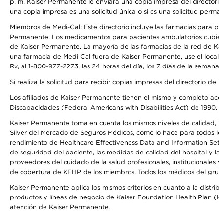
p. m. Kaiser Permanente le enviará una copia impresa del directori
una copia impresa es una solicitud única o si es una solicitud perm
Miembros de Medi-Cal: Este directorio incluye las farmacias para
Permanente. Los medicamentos para pacientes ambulatorios cubier
de Kaiser Permanente. La mayoría de las farmacias de la red de Ka
una farmacia de Medi Cal fuera de Kaiser Permanente, use el local
Rx, al 1-800-977-2273, las 24 horas del día, los 7 días de la sema
Si realiza la solicitud para recibir copias impresas del directori
Los afiliados de Kaiser Permanente tienen el mismo y completo acce
Discapacidades (Federal Americans with Disabilities Act) de 1990, 
Kaiser Permanente toma en cuenta los mismos niveles de calidad, la
Silver del Mercado de Seguros Médicos, como lo hace para todos lo
rendimiento de Healthcare Effectiveness Data and Information Se
de seguridad del paciente, las medidas de calidad del hospital y
proveedores del cuidado de la salud profesionales, institucionale
de cobertura de KFHP de los miembros. Todos los médicos del grup
Kaiser Permanente aplica los mismos criterios en cuanto a la dist
productos y líneas de negocio de Kaiser Foundation Health Plan (KF
atención de Kaiser Permanente.