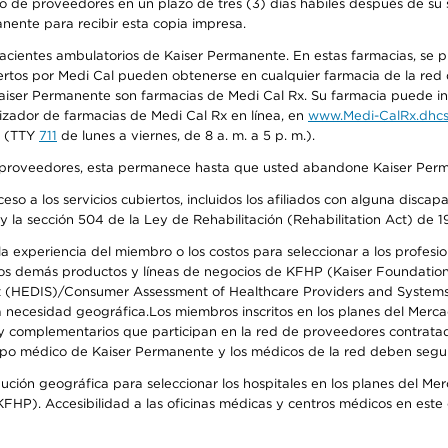
o de proveedores en un plazo de tres (3) días hábiles después de su s
anente para recibir esta copia impresa.
 pacientes ambulatorios de Kaiser Permanente. En estas farmacias, se
tos por Medi Cal pueden obtenerse en cualquier farmacia de la red d
iser Permanente son farmacias de Medi Cal Rx. Su farmacia puede info
izador de farmacias de Medi Cal Rx en línea, en
www.Medi-CalRx.dhcs
na (TTY
711
de lunes a viernes, de 8 a. m. a 5 p. m.).
o de proveedores, esta permanece hasta que usted abandone Kaiser Perm
so a los servicios cubiertos, incluidos los afiliados con alguna disc
y la sección 504 de la Ley de Rehabilitación (Rehabilitation Act) de 1
 experiencia del miembro o los costos para seleccionar a los profesiona
s demás productos y líneas de negocios de KFHP (Kaiser Foundation He
t (HEDIS)/Consumer Assessment of Healthcare Providers and Systems (
 la necesidad geográfica.Los miembros inscritos en los planes del Me
s y complementarios que participan en la red de proveedores contrata
o médico de Kaiser Permanente y los médicos de la red deben seguir l
ribución geográfica para seleccionar los hospitales en los planes del 
HP). Accesibilidad a las oficinas médicas y centros médicos en este d