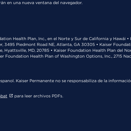
rirán en una nueva ventana del navegador.
ation Health Plan, Inc., en el Norte y Sur de California y Hawái 
r, 3495 Piedmont Road NE, Atlanta, GA 30305 • Kaiser Foundatio
ve, Hyattsville, MD, 20785 • Kaiser Foundation Health Plan del N
ser Foundation Health Plan of Washington Options, Inc., 2715 N
spanol. Kaiser Permanente no se responsabiliza de la información
obat
para leer archivos PDFs.