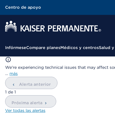
Centro de apoyo
Menú contextual
Infórmese
Compare planes
Médicos y centros
Salud y
We're experiencing technical issues that may affect so
…
más
Alerta anterior
mostrando
1
de
1
Próxima alerta
Ver todas las alertas