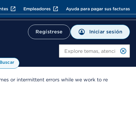
ntes
Empleadores
Ayuda para pagar sus facturas
Iniciar sesión
Regístrese
Bu
Buscar
es or intermittent errors while we work to re