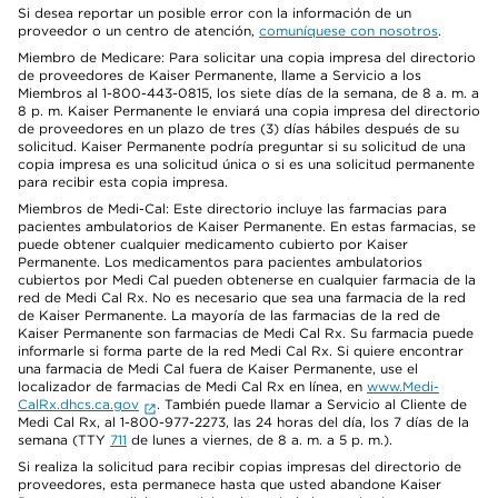
Si desea reportar un posible error con la información de un
proveedor o un centro de atención,
comuníquese con nosotros
.
Miembro de Medicare: Para solicitar una copia impresa del directorio
de proveedores de Kaiser Permanente, llame a Servicio a los
Miembros al 1-800-443-0815, los siete días de la semana, de 8 a. m. a
8 p. m. Kaiser Permanente le enviará una copia impresa del directorio
de proveedores en un plazo de tres (3) días hábiles después de su
solicitud. Kaiser Permanente podría preguntar si su solicitud de una
copia impresa es una solicitud única o si es una solicitud permanente
para recibir esta copia impresa.
Miembros de Medi-Cal: Este directorio incluye las farmacias para
pacientes ambulatorios de Kaiser Permanente. En estas farmacias, se
puede obtener cualquier medicamento cubierto por Kaiser
Permanente. Los medicamentos para pacientes ambulatorios
cubiertos por Medi Cal pueden obtenerse en cualquier farmacia de la
red de Medi Cal Rx. No es necesario que sea una farmacia de la red
de Kaiser Permanente. La mayoría de las farmacias de la red de
Kaiser Permanente son farmacias de Medi Cal Rx. Su farmacia puede
informarle si forma parte de la red Medi Cal Rx. Si quiere encontrar
una farmacia de Medi Cal fuera de Kaiser Permanente, use el
localizador de farmacias de Medi Cal Rx en línea, en
www.Medi-
CalRx.dhcs.ca.gov
. También puede llamar a Servicio al Cliente de
Medi Cal Rx, al 1-800-977-2273, las 24 horas del día, los 7 días de la
semana (TTY
711
de lunes a viernes, de 8 a. m. a 5 p. m.).
Si realiza la solicitud para recibir copias impresas del directorio de
proveedores, esta permanece hasta que usted abandone Kaiser