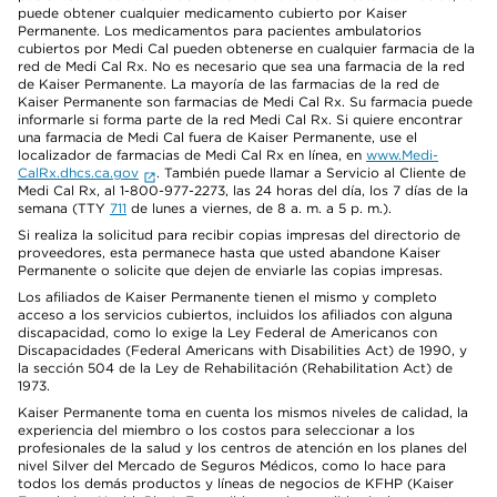
puede obtener cualquier medicamento cubierto por Kaiser
Permanente. Los medicamentos para pacientes ambulatorios
cubiertos por Medi Cal pueden obtenerse en cualquier farmacia de la
red de Medi Cal Rx. No es necesario que sea una farmacia de la red
de Kaiser Permanente. La mayoría de las farmacias de la red de
Kaiser Permanente son farmacias de Medi Cal Rx. Su farmacia puede
informarle si forma parte de la red Medi Cal Rx. Si quiere encontrar
una farmacia de Medi Cal fuera de Kaiser Permanente, use el
localizador de farmacias de Medi Cal Rx en línea, en
www.Medi-
CalRx.dhcs.ca.gov
. También puede llamar a Servicio al Cliente de
Medi Cal Rx, al 1-800-977-2273, las 24 horas del día, los 7 días de la
semana (TTY
711
de lunes a viernes, de 8 a. m. a 5 p. m.).
Si realiza la solicitud para recibir copias impresas del directorio de
proveedores, esta permanece hasta que usted abandone Kaiser
Permanente o solicite que dejen de enviarle las copias impresas.
Los afiliados de Kaiser Permanente tienen el mismo y completo
acceso a los servicios cubiertos, incluidos los afiliados con alguna
discapacidad, como lo exige la Ley Federal de Americanos con
Discapacidades (Federal Americans with Disabilities Act) de 1990, y
la sección 504 de la Ley de Rehabilitación (Rehabilitation Act) de
1973.
Kaiser Permanente toma en cuenta los mismos niveles de calidad, la
experiencia del miembro o los costos para seleccionar a los
profesionales de la salud y los centros de atención en los planes del
nivel Silver del Mercado de Seguros Médicos, como lo hace para
todos los demás productos y líneas de negocios de KFHP (Kaiser