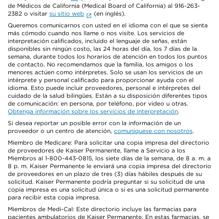
de Médicos de California (Medical Board of California) al 916-263-
2382 o visitar
su sitio web
(en inglés).
Queremos comunicarnos con usted en el idioma con el que se sienta
más cómodo cuando nos llame o nos visite. Los servicios de
interpretación calificados, incluido el lenguaje de señas, están
disponibles sin ningún costo, las 24 horas del día, los 7 días de la
semana, durante todos los horarios de atención en todos los puntos
de contacto. No recomendamos que la familia, los amigos o los
menores actúen como intérpretes. Solo se usan los servicios de un
intérprete y personal calificado para proporcionar ayuda con el
idioma. Esto puede incluir proveedores, personal e intérpretes del
cuidado de la salud bilingües. Están a su disposición diferentes tipos
de comunicación: en persona, por teléfono, por video u otras.
Obtenga información sobre los servicios de interpretación
.
Si desea reportar un posible error con la información de un
proveedor o un centro de atención,
comuníquese con nosotros
.
Miembro de Medicare: Para solicitar una copia impresa del directorio
de proveedores de Kaiser Permanente, llame a Servicio a los
Miembros al 1-800-443-0815, los siete días de la semana, de 8 a. m. a
8 p. m. Kaiser Permanente le enviará una copia impresa del directorio
de proveedores en un plazo de tres (3) días hábiles después de su
solicitud. Kaiser Permanente podría preguntar si su solicitud de una
copia impresa es una solicitud única o si es una solicitud permanente
para recibir esta copia impresa.
Miembros de Medi-Cal: Este directorio incluye las farmacias para
pacientes ambulatorios de Kaiser Permanente. En estas farmacias, se