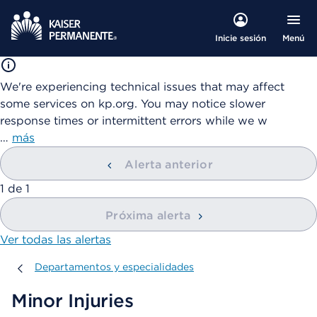
Menú
Inicie sesión
We're experiencing technical issues that may affect
some services on kp.org. You may notice slower
response times or intermittent errors while we w
…
más
Alerta anterior
mostrando
1
de
1
Próxima alerta
Ver todas las alertas
Departamentos y especialidades
Departamentos y especialidades
Minor Injuries