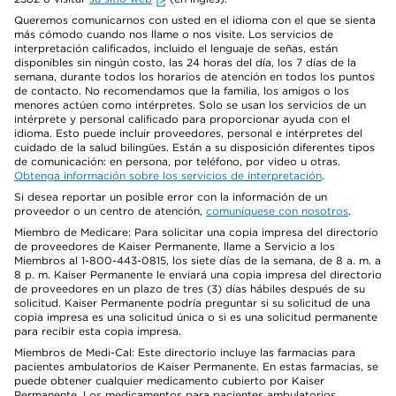
Queremos comunicarnos con usted en el idioma con el que se sienta
más cómodo cuando nos llame o nos visite. Los servicios de
interpretación calificados, incluido el lenguaje de señas, están
disponibles sin ningún costo, las 24 horas del día, los 7 días de la
semana, durante todos los horarios de atención en todos los puntos
de contacto. No recomendamos que la familia, los amigos o los
menores actúen como intérpretes. Solo se usan los servicios de un
intérprete y personal calificado para proporcionar ayuda con el
idioma. Esto puede incluir proveedores, personal e intérpretes del
cuidado de la salud bilingües. Están a su disposición diferentes tipos
de comunicación: en persona, por teléfono, por video u otras.
Obtenga información sobre los servicios de interpretación
.
Si desea reportar un posible error con la información de un
proveedor o un centro de atención,
comuníquese con nosotros
.
Miembro de Medicare: Para solicitar una copia impresa del directorio
de proveedores de Kaiser Permanente, llame a Servicio a los
Miembros al 1-800-443-0815, los siete días de la semana, de 8 a. m. a
8 p. m. Kaiser Permanente le enviará una copia impresa del directorio
de proveedores en un plazo de tres (3) días hábiles después de su
solicitud. Kaiser Permanente podría preguntar si su solicitud de una
copia impresa es una solicitud única o si es una solicitud permanente
para recibir esta copia impresa.
Miembros de Medi-Cal: Este directorio incluye las farmacias para
pacientes ambulatorios de Kaiser Permanente. En estas farmacias, se
puede obtener cualquier medicamento cubierto por Kaiser
Permanente. Los medicamentos para pacientes ambulatorios