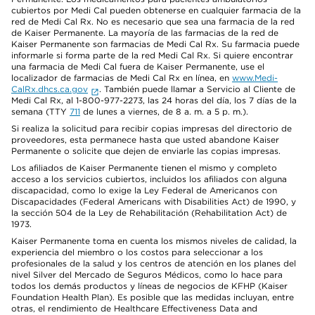
cubiertos por Medi Cal pueden obtenerse en cualquier farmacia de la
red de Medi Cal Rx. No es necesario que sea una farmacia de la red
de Kaiser Permanente. La mayoría de las farmacias de la red de
Kaiser Permanente son farmacias de Medi Cal Rx. Su farmacia puede
informarle si forma parte de la red Medi Cal Rx. Si quiere encontrar
una farmacia de Medi Cal fuera de Kaiser Permanente, use el
localizador de farmacias de Medi Cal Rx en línea, en
www.Medi-
CalRx.dhcs.ca.gov
. También puede llamar a Servicio al Cliente de
Medi Cal Rx, al 1-800-977-2273, las 24 horas del día, los 7 días de la
semana (TTY
711
de lunes a viernes, de 8 a. m. a 5 p. m.).
Si realiza la solicitud para recibir copias impresas del directorio de
proveedores, esta permanece hasta que usted abandone Kaiser
Permanente o solicite que dejen de enviarle las copias impresas.
Los afiliados de Kaiser Permanente tienen el mismo y completo
acceso a los servicios cubiertos, incluidos los afiliados con alguna
discapacidad, como lo exige la Ley Federal de Americanos con
Discapacidades (Federal Americans with Disabilities Act) de 1990, y
la sección 504 de la Ley de Rehabilitación (Rehabilitation Act) de
1973.
Kaiser Permanente toma en cuenta los mismos niveles de calidad, la
experiencia del miembro o los costos para seleccionar a los
profesionales de la salud y los centros de atención en los planes del
nivel Silver del Mercado de Seguros Médicos, como lo hace para
todos los demás productos y líneas de negocios de KFHP (Kaiser
Foundation Health Plan). Es posible que las medidas incluyan, entre
otras, el rendimiento de Healthcare Effectiveness Data and