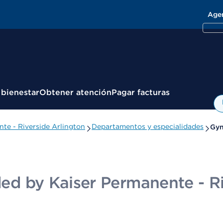
Age
 bienestar
Obtener atención
Pagar facturas
nte - Riverside Arlington
Departamentos y especialidades
Gyn
ided by Kaiser Permanente - R