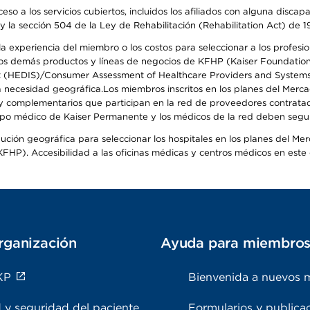
so a los servicios cubiertos, incluidos los afiliados con alguna disc
y la sección 504 de la Ley de Rehabilitación (Rehabilitation Act) de 1
 experiencia del miembro o los costos para seleccionar a los profesiona
s demás productos y líneas de negocios de KFHP (Kaiser Foundation He
t (HEDIS)/Consumer Assessment of Healthcare Providers and Systems (
 la necesidad geográfica.Los miembros inscritos en los planes del Me
s y complementarios que participan en la red de proveedores contrata
o médico de Kaiser Permanente y los médicos de la red deben seguir l
ribución geográfica para seleccionar los hospitales en los planes del 
HP). Accesibilidad a las oficinas médicas y centros médicos en este d
rganización
Ayuda para miembro
KP
Bienvenida a nuevos 
 y seguridad del paciente
Formularios y publica