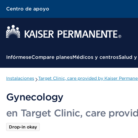
Centro de apoyo
Menú contextual
Infórmese
Compare planes
Médicos y centros
Salud y
Instalaciones
Target Clinic, care provided by Kaiser Permane
Gynecology
en Target Clinic, care prov
Drop-in okay