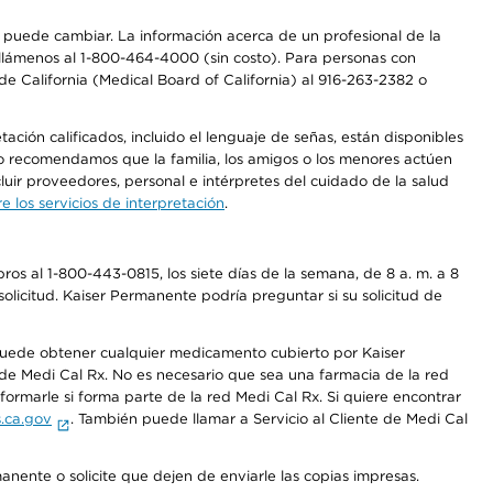
os puede cambiar. La información acerca de un profesional de la
a, llámenos al 1-800-464-4000 (sin costo). Para personas con
e California (Medical Board of California) al 916-263-2382 o
ción calificados, incluido el lenguaje de señas, están disponibles
 No recomendamos que la familia, los amigos o los menores actúen
luir proveedores, personal e intérpretes del cuidado de la salud
 los servicios de interpretación
.
os al 1-800-443-0815, los siete días de la semana, de 8 a. m. a 8
olicitud. Kaiser Permanente podría preguntar si su solicitud de
 puede obtener cualquier medicamento cubierto por Kaiser
e Medi Cal Rx. No es necesario que sea una farmacia de la red
rmarle si forma parte de la red Medi Cal Rx. Si quiere encontrar
.ca.gov
. También puede llamar a Servicio al Cliente de Medi Cal
anente o solicite que dejen de enviarle las copias impresas.