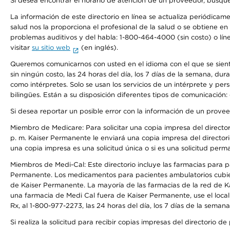
Si desea encontrar el horario de atención de un proveedor, busque
La información de este directorio en línea se actualiza periódicam
salud nos la proporciona el profesional de la salud o se obtiene e
problemas auditivos y del habla: 1-800-464-4000 (sin costo) o lín
visitar
su sitio web
(en inglés).
Queremos comunicarnos con usted en el idioma con el que se sienta 
sin ningún costo, las 24 horas del día, los 7 días de la semana, d
como intérpretes. Solo se usan los servicios de un intérprete y per
bilingües. Están a su disposición diferentes tipos de comunicación:
Si desea reportar un posible error con la información de un prove
Miembro de Medicare: Para solicitar una copia impresa del director
p. m. Kaiser Permanente le enviará una copia impresa del directori
una copia impresa es una solicitud única o si es una solicitud perm
Miembros de Medi-Cal: Este directorio incluye las farmacias para
Permanente. Los medicamentos para pacientes ambulatorios cubier
de Kaiser Permanente. La mayoría de las farmacias de la red de Ka
una farmacia de Medi Cal fuera de Kaiser Permanente, use el local
Rx, al 1-800-977-2273, las 24 horas del día, los 7 días de la sema
Si realiza la solicitud para recibir copias impresas del directori