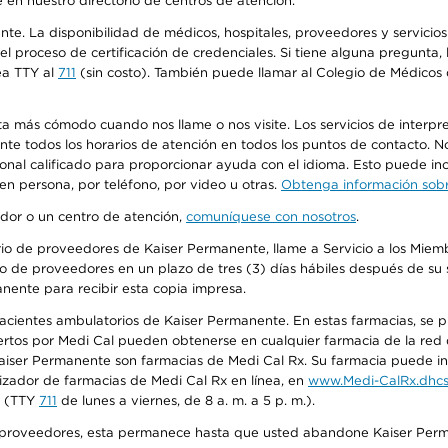
 en nuestro directorio de centros de atención.
ente. La disponibilidad de médicos, hospitales, proveedores y servici
n el proceso de certificación de credenciales. Si tiene alguna pregunt
ea TTY al
711
(sin costo). También puede llamar al Colegio de Médicos d
más cómodo cuando nos llame o nos visite. Los servicios de interpreta
urante todos los horarios de atención en todos los puntos de contacto.
sonal calificado para proporcionar ayuda con el idioma. Esto puede inc
 en persona, por teléfono, por video u otras.
Obtenga información sobre
edor o un centro de atención,
comuníquese con nosotros
.
io de proveedores de Kaiser Permanente, llame a Servicio a los Miembr
o de proveedores en un plazo de tres (3) días hábiles después de su s
anente para recibir esta copia impresa.
 pacientes ambulatorios de Kaiser Permanente. En estas farmacias, se
tos por Medi Cal pueden obtenerse en cualquier farmacia de la red d
iser Permanente son farmacias de Medi Cal Rx. Su farmacia puede info
izador de farmacias de Medi Cal Rx en línea, en
www.Medi-CalRx.dhcs
na (TTY
711
de lunes a viernes, de 8 a. m. a 5 p. m.).
o de proveedores, esta permanece hasta que usted abandone Kaiser Perm