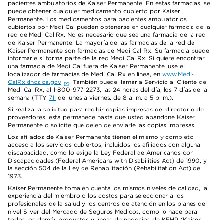
pacientes ambulatorios de Kaiser Permanente. En estas farmacias, se
puede obtener cualquier medicamento cubierto por Kaiser
Permanente. Los medicamentos para pacientes ambulatorios
cubiertos por Medi Cal pueden obtenerse en cualquier farmacia de la
red de Medi Cal Rx. No es necesario que sea una farmacia de la red
de Kaiser Permanente. La mayoría de las farmacias de la red de
Kaiser Permanente son farmacias de Medi Cal Rx. Su farmacia puede
informarle si forma parte de la red Medi Cal Rx. Si quiere encontrar
una farmacia de Medi Cal fuera de Kaiser Permanente, use el
localizador de farmacias de Medi Cal Rx en línea, en
www.Medi-
CalRx.dhcs.ca.gov
. También puede llamar a Servicio al Cliente de
Medi Cal Rx, al 1-800-977-2273, las 24 horas del día, los 7 días de la
semana (TTY
711
de lunes a viernes, de 8 a. m. a 5 p. m.).
Si realiza la solicitud para recibir copias impresas del directorio de
proveedores, esta permanece hasta que usted abandone Kaiser
Permanente o solicite que dejen de enviarle las copias impresas.
Los afiliados de Kaiser Permanente tienen el mismo y completo
acceso a los servicios cubiertos, incluidos los afiliados con alguna
discapacidad, como lo exige la Ley Federal de Americanos con
Discapacidades (Federal Americans with Disabilities Act) de 1990, y
la sección 504 de la Ley de Rehabilitación (Rehabilitation Act) de
1973.
Kaiser Permanente toma en cuenta los mismos niveles de calidad, la
experiencia del miembro o los costos para seleccionar a los
profesionales de la salud y los centros de atención en los planes del
nivel Silver del Mercado de Seguros Médicos, como lo hace para
todos los demás productos y líneas de negocios de KFHP (Kaiser