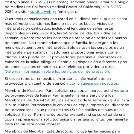
costo) o línea TTY al
711
(sin costo). También puede llamar al Colegio
de Médicos de California (Medical Board of California) al 916-263-
2382 o visitar
su sitio web
(en inglés).
Queremos comunicarnos con usted en el idioma con el que se sienta
más cómodo cuando nos llame o nos visite. Los servicios de
interpretación calificados, incluido el lenguaje de señas, están
disponibles sin ningún costo, las 24 horas del día, los 7 días de la
semana, durante todos los horarios de atención en todos los puntos
de contacto. No recomendamos que la familia, los amigos o los
menores actúen como intérpretes. Solo se usan los servicios de un
intérprete y personal calificado para proporcionar ayuda con el
idioma. Esto puede incluir proveedores, personal e intérpretes del
cuidado de la salud bilingües. Están a su disposición diferentes tipos
de comunicación: en persona, por teléfono, por video u otras.
Obtenga información sobre los servicios de interpretación
.
Si desea reportar un posible error con la información de un
proveedor o un centro de atención,
comuníquese con nosotros
.
Miembro de Medicare: Para solicitar una copia impresa del directorio
de proveedores de Kaiser Permanente, llame a Servicio a los
Miembros al 1-800-443-0815, los siete días de la semana, de 8 a. m. a
8 p. m. Kaiser Permanente le enviará una copia impresa del directorio
de proveedores en un plazo de tres (3) días hábiles después de su
solicitud. Kaiser Permanente podría preguntar si su solicitud de una
copia impresa es una solicitud única o si es una solicitud permanente
para recibir esta copia impresa.
Miembros de Medi-Cal: Este directorio incluye las farmacias para