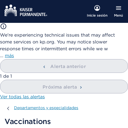
Menú
Inicie sesión
We're experiencing technical issues that may affect
some services on kp.org. You may notice slower
response times or intermittent errors while we w
…
más
Alerta anterior
mostrando
1
de
1
Próxima alerta
Ver todas las alertas
Departamentos y especialidades
Departamentos y especialidades
Vaccinations