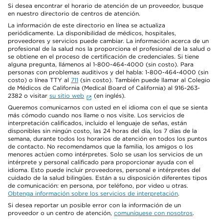
Si desea encontrar el horario de atención de un proveedor, busque
en nuestro directorio de centros de atención.
La información de este directorio en línea se actualiza
periódicamente. La disponibilidad de médicos, hospitales,
proveedores y servicios puede cambiar. La información acerca de un
profesional de la salud nos la proporciona el profesional de la salud o
se obtiene en el proceso de certificación de credenciales. Si tiene
alguna pregunta, llámenos al 1-800-464-4000 (sin costo). Para
personas con problemas auditivos y del habla: 1-800-464-4000 (sin
costo) o línea TTY al
711
(sin costo). También puede llamar al Colegio
de Médicos de California (Medical Board of California) al 916-263-
2382 o visitar
su sitio web
(en inglés).
Queremos comunicarnos con usted en el idioma con el que se sienta
más cómodo cuando nos llame o nos visite. Los servicios de
interpretación calificados, incluido el lenguaje de señas, están
disponibles sin ningún costo, las 24 horas del día, los 7 días de la
semana, durante todos los horarios de atención en todos los puntos
de contacto. No recomendamos que la familia, los amigos o los
menores actúen como intérpretes. Solo se usan los servicios de un
intérprete y personal calificado para proporcionar ayuda con el
idioma. Esto puede incluir proveedores, personal e intérpretes del
cuidado de la salud bilingües. Están a su disposición diferentes tipos
de comunicación: en persona, por teléfono, por video u otras.
Obtenga información sobre los servicios de interpretación
.
Si desea reportar un posible error con la información de un
proveedor o un centro de atención,
comuníquese con nosotros
.