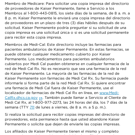
Miembro de Medicare: Para solicitar una copia impresa del directorio
de proveedores de Kaiser Permanente, llame a Servicio a los
Miembros al 1-800-443-0815, los siete días de la semana, de 8 a. m. a
8 p. m. Kaiser Permanente le enviará una copia impresa del directorio
de proveedores en un plazo de tres (3) días hábiles después de su
solicitud. Kaiser Permanente podría preguntar si su solicitud de una
copia impresa es una solicitud única o si es una solicitud permanente
para recibir esta copia impresa.
Miembros de Medi-Cal: Este directorio incluye las farmacias para
pacientes ambulatorios de Kaiser Permanente. En estas farmacias, se
puede obtener cualquier medicamento cubierto por Kaiser
Permanente. Los medicamentos para pacientes ambulatorios
cubiertos por Medi Cal pueden obtenerse en cualquier farmacia de la
red de Medi Cal Rx. No es necesario que sea una farmacia de la red
de Kaiser Permanente. La mayoría de las farmacias de la red de
Kaiser Permanente son farmacias de Medi Cal Rx. Su farmacia puede
informarle si forma parte de la red Medi Cal Rx. Si quiere encontrar
una farmacia de Medi Cal fuera de Kaiser Permanente, use el
localizador de farmacias de Medi Cal Rx en línea, en
www.Medi-
CalRx.dhcs.ca.gov
. También puede llamar a Servicio al Cliente de
Medi Cal Rx, al 1-800-977-2273, las 24 horas del día, los 7 días de la
semana (TTY
711
de lunes a viernes, de 8 a. m. a 5 p. m.).
Si realiza la solicitud para recibir copias impresas del directorio de
proveedores, esta permanece hasta que usted abandone Kaiser
Permanente o solicite que dejen de enviarle las copias impresas.
Los afiliados de Kaiser Permanente tienen el mismo y completo