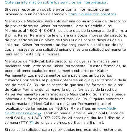
Obtenga información sobre los servicios de interpretación
.
Si desea reportar un posible error con la información de un
proveedor o un centro de atención,
comuníquese con nosotros
.
Miembro de Medicare: Para solicitar una copia impresa del directorio
de proveedores de Kaiser Permanente, llame a Servicio a los
Miembros al 1-800-443-0815, los siete días de la semana, de 8 a. m. a
8 p. m. Kaiser Permanente le enviará una copia impresa del directorio
de proveedores en un plazo de tres (3) días hábiles después de su
solicitud. Kaiser Permanente podría preguntar si su solicitud de una
copia impresa es una solicitud única o si es una solicitud permanente
para recibir esta copia impresa.
Miembros de Medi-Cal: Este directorio incluye las farmacias para
pacientes ambulatorios de Kaiser Permanente. En estas farmacias, se
puede obtener cualquier medicamento cubierto por Kaiser
Permanente. Los medicamentos para pacientes ambulatorios
cubiertos por Medi Cal pueden obtenerse en cualquier farmacia de la
red de Medi Cal Rx. No es necesario que sea una farmacia de la red
de Kaiser Permanente. La mayoría de las farmacias de la red de
Kaiser Permanente son farmacias de Medi Cal Rx. Su farmacia puede
informarle si forma parte de la red Medi Cal Rx. Si quiere encontrar
una farmacia de Medi Cal fuera de Kaiser Permanente, use el
localizador de farmacias de Medi Cal Rx en línea, en
www.Medi-
CalRx.dhcs.ca.gov
. También puede llamar a Servicio al Cliente de
Medi Cal Rx, al 1-800-977-2273, las 24 horas del día, los 7 días de la
semana (TTY
711
de lunes a viernes, de 8 a. m. a 5 p. m.).
Si realiza la solicitud para recibir copias impresas del directorio de