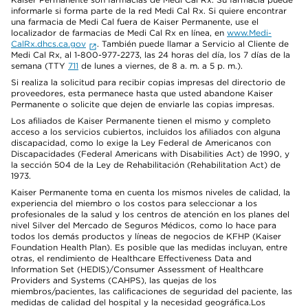
informarle si forma parte de la red Medi Cal Rx. Si quiere encontrar
una farmacia de Medi Cal fuera de Kaiser Permanente, use el
localizador de farmacias de Medi Cal Rx en línea, en
www.Medi-
CalRx.dhcs.ca.gov
. También puede llamar a Servicio al Cliente de
Medi Cal Rx, al 1-800-977-2273, las 24 horas del día, los 7 días de la
semana (TTY
711
de lunes a viernes, de 8 a. m. a 5 p. m.).
Si realiza la solicitud para recibir copias impresas del directorio de
proveedores, esta permanece hasta que usted abandone Kaiser
Permanente o solicite que dejen de enviarle las copias impresas.
Los afiliados de Kaiser Permanente tienen el mismo y completo
acceso a los servicios cubiertos, incluidos los afiliados con alguna
discapacidad, como lo exige la Ley Federal de Americanos con
Discapacidades (Federal Americans with Disabilities Act) de 1990, y
la sección 504 de la Ley de Rehabilitación (Rehabilitation Act) de
1973.
Kaiser Permanente toma en cuenta los mismos niveles de calidad, la
experiencia del miembro o los costos para seleccionar a los
profesionales de la salud y los centros de atención en los planes del
nivel Silver del Mercado de Seguros Médicos, como lo hace para
todos los demás productos y líneas de negocios de KFHP (Kaiser
Foundation Health Plan). Es posible que las medidas incluyan, entre
otras, el rendimiento de Healthcare Effectiveness Data and
Information Set (HEDIS)/Consumer Assessment of Healthcare
Providers and Systems (CAHPS), las quejas de los
miembros/pacientes, las calificaciones de seguridad del paciente, las
medidas de calidad del hospital y la necesidad geográfica.Los