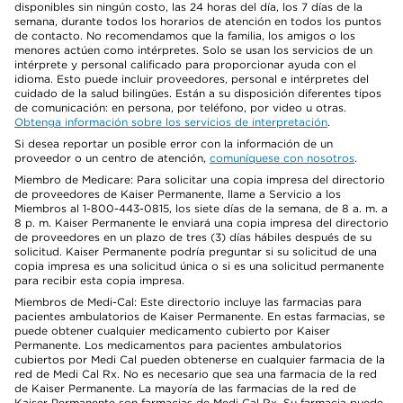
disponibles sin ningún costo, las 24 horas del día, los 7 días de la
semana, durante todos los horarios de atención en todos los puntos
de contacto. No recomendamos que la familia, los amigos o los
menores actúen como intérpretes. Solo se usan los servicios de un
intérprete y personal calificado para proporcionar ayuda con el
idioma. Esto puede incluir proveedores, personal e intérpretes del
cuidado de la salud bilingües. Están a su disposición diferentes tipos
de comunicación: en persona, por teléfono, por video u otras.
Obtenga información sobre los servicios de interpretación
.
Si desea reportar un posible error con la información de un
proveedor o un centro de atención,
comuníquese con nosotros
.
Miembro de Medicare: Para solicitar una copia impresa del directorio
de proveedores de Kaiser Permanente, llame a Servicio a los
Miembros al 1-800-443-0815, los siete días de la semana, de 8 a. m. a
8 p. m. Kaiser Permanente le enviará una copia impresa del directorio
de proveedores en un plazo de tres (3) días hábiles después de su
solicitud. Kaiser Permanente podría preguntar si su solicitud de una
copia impresa es una solicitud única o si es una solicitud permanente
para recibir esta copia impresa.
Miembros de Medi-Cal: Este directorio incluye las farmacias para
pacientes ambulatorios de Kaiser Permanente. En estas farmacias, se
puede obtener cualquier medicamento cubierto por Kaiser
Permanente. Los medicamentos para pacientes ambulatorios
cubiertos por Medi Cal pueden obtenerse en cualquier farmacia de la
red de Medi Cal Rx. No es necesario que sea una farmacia de la red
de Kaiser Permanente. La mayoría de las farmacias de la red de
Kaiser Permanente son farmacias de Medi Cal Rx. Su farmacia puede