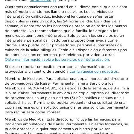
Queremos comunicarnos con usted en el idioma con el que se sienta
más cómodo cuando nos llame o nos visite. Los servicios de
interpretación calificados, incluido el lenguaje de señas, están
disponibles sin ningún costo, las 24 horas del día, los 7 días de la
semana, durante todos los horarios de atención en todos los puntos
de contacto. No recomendamos que la familia, los amigos o los
menores actúen como intérpretes. Solo se usan los servicios de un
intérprete y personal calificado para proporcionar ayuda con el
idioma. Esto puede incluir proveedores, personal e intérpretes del
cuidado de la salud bilingües. Están a su disposición diferentes tipos
de comunicación: en persona, por teléfono, por video u otras.
Obtenga información sobre los servicios de interpretación
.
Si desea reportar un posible error con la información de un
proveedor o un centro de atención,
comuníquese con nosotros
.
Miembro de Medicare: Para solicitar una copia impresa del directorio
de proveedores de Kaiser Permanente, llame a Servicio a los
Miembros al 1-800-443-0815, los siete días de la semana, de 8 a. m. a
8 p. m. Kaiser Permanente le enviará una copia impresa del directorio
de proveedores en un plazo de tres (3) días hábiles después de su
solicitud. Kaiser Permanente podría preguntar si su solicitud de una
copia impresa es una solicitud única o si es una solicitud permanente
para recibir esta copia impresa.
Miembros de Medi-Cal: Este directorio incluye las farmacias para
pacientes ambulatorios de Kaiser Permanente. En estas farmacias, se
puede obtener cualquier medicamento cubierto por Kaiser
Permanente. Los medicamentos para pacientes ambulatorios