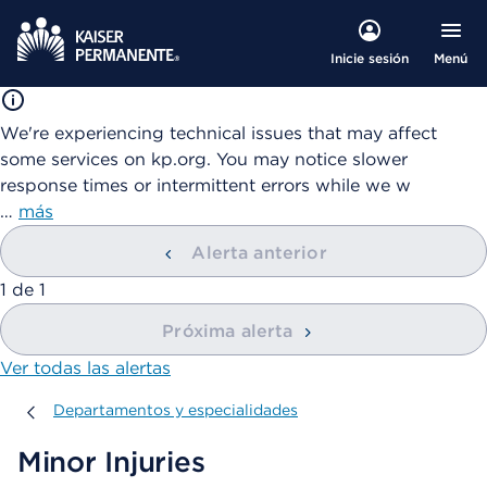
Menú
Inicie sesión
We're experiencing technical issues that may affect
some services on kp.org. You may notice slower
response times or intermittent errors while we w
…
más
Alerta anterior
mostrando
1
de
1
Próxima alerta
Ver todas las alertas
Departamentos y especialidades
Departamentos y especialidades
Minor Injuries