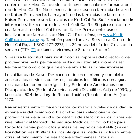
cubiertos por Medi Cal pueden obtenerse en cualquier farmacia de la
red de Medi Cal Rx. No es necesario que sea una farmacia de la red
de Kaiser Permanente. La mayoría de las farmacias de la red de
Kaiser Permanente son farmacias de Medi Cal Rx. Su farmacia puede
informarle si forma parte de la red Medi Cal Rx. Si quiere encontrar
una farmacia de Medi Cal fuera de Kaiser Permanente, use el
localizador de farmacias de Medi Cal Rx en línea, en
www.Medi-
CalRx.dhcs.ca.gov
. También puede llamar a Servicio al Cliente de
Medi Cal Rx, al 1-800-977-2273, las 24 horas del día, los 7 días de la
semana (TTY
711
de lunes a viernes, de 8 a. m. a 5 p. m.).
Si realiza la solicitud para recibir copias impresas del directorio de
proveedores, esta permanece hasta que usted abandone Kaiser
Permanente o solicite que dejen de enviarle las copias impresas.
Los afiliados de Kaiser Permanente tienen el mismo y completo
acceso a los servicios cubiertos, incluidos los afiliados con alguna
discapacidad, como lo exige la Ley Federal de Americanos con
Discapacidades (Federal Americans with Disabilities Act) de 1990, y
la sección 504 de la Ley de Rehabilitación (Rehabilitation Act) de
1973.
Kaiser Permanente toma en cuenta los mismos niveles de calidad, la
experiencia del miembro o los costos para seleccionar a los
profesionales de la salud y los centros de atención en los planes del
nivel Silver del Mercado de Seguros Médicos, como lo hace para
todos los demás productos y líneas de negocios de KFHP (Kaiser
Foundation Health Plan). Es posible que las medidas incluyan, entre
otras, el rendimiento de Healthcare Effectiveness Data and