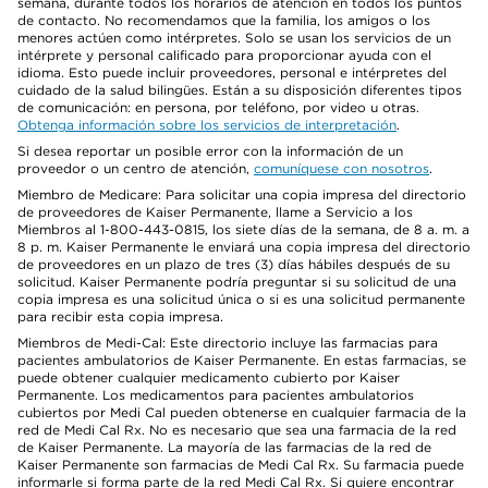
semana, durante todos los horarios de atención en todos los puntos
de contacto. No recomendamos que la familia, los amigos o los
menores actúen como intérpretes. Solo se usan los servicios de un
intérprete y personal calificado para proporcionar ayuda con el
idioma. Esto puede incluir proveedores, personal e intérpretes del
cuidado de la salud bilingües. Están a su disposición diferentes tipos
de comunicación: en persona, por teléfono, por video u otras.
Obtenga información sobre los servicios de interpretación
.
Si desea reportar un posible error con la información de un
proveedor o un centro de atención,
comuníquese con nosotros
.
Miembro de Medicare: Para solicitar una copia impresa del directorio
de proveedores de Kaiser Permanente, llame a Servicio a los
Miembros al 1-800-443-0815, los siete días de la semana, de 8 a. m. a
8 p. m. Kaiser Permanente le enviará una copia impresa del directorio
de proveedores en un plazo de tres (3) días hábiles después de su
solicitud. Kaiser Permanente podría preguntar si su solicitud de una
copia impresa es una solicitud única o si es una solicitud permanente
para recibir esta copia impresa.
Miembros de Medi-Cal: Este directorio incluye las farmacias para
pacientes ambulatorios de Kaiser Permanente. En estas farmacias, se
puede obtener cualquier medicamento cubierto por Kaiser
Permanente. Los medicamentos para pacientes ambulatorios
cubiertos por Medi Cal pueden obtenerse en cualquier farmacia de la
red de Medi Cal Rx. No es necesario que sea una farmacia de la red
de Kaiser Permanente. La mayoría de las farmacias de la red de
Kaiser Permanente son farmacias de Medi Cal Rx. Su farmacia puede
informarle si forma parte de la red Medi Cal Rx. Si quiere encontrar