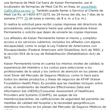
una farmacia de Medi Cal fuera de Kaiser Permanente, use el
localizador de farmacias de Medi Cal Rx en línea, en
www.Medi-
CalRx.dhcs.ca.gov
. También puede llamar a Servicio al Cliente de
Medi Cal Rx, al 1-800-977-2273, las 24 horas del día, los 7 días de la
semana (TTY
711
de lunes a viernes, de 8 a. m. a 5 p. m.).
Si realiza la solicitud para recibir copias impresas del directorio de
proveedores, esta permanece hasta que usted abandone Kaiser
Permanente o solicite que dejen de enviarle las copias impresas.
Los afiliados de Kaiser Permanente tienen el mismo y completo
acceso a los servicios cubiertos, incluidos los afiliados con alguna
discapacidad, como lo exige la Ley Federal de Americanos con
Discapacidades (Federal Americans with Disabilities Act) de 1990, y
la sección 504 de la Ley de Rehabilitación (Rehabilitation Act) de
1973.
Kaiser Permanente toma en cuenta los mismos niveles de calidad, la
experiencia del miembro o los costos para seleccionar a los
profesionales de la salud y los centros de atención en los planes del
nivel Silver del Mercado de Seguros Médicos, como lo hace para
todos los demás productos y líneas de negocios de KFHP (Kaiser
Foundation Health Plan). Es posible que las medidas incluyan, entre
otras, el rendimiento de Healthcare Effectiveness Data and
Information Set (HEDIS)/Consumer Assessment of Healthcare
Providers and Systems (CAHPS), las quejas de los
miembros/pacientes, las calificaciones de seguridad del paciente, las
medidas de calidad del hospital y la necesidad geográfica.Los
miembros inscritos en los planes del Mercado de Seguros Médicos de