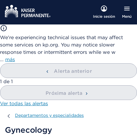
Menú
Inicie sesión
We're experiencing technical issues that may affect
some services on kp.org. You may notice slower
response times or intermittent errors while we w
…
más
Alerta anterior
mostrando
1
de
1
Próxima alerta
Ver todas las alertas
Departamentos y especialidades
Departamentos y especialidades
Gynecology