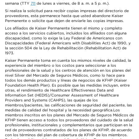
semana (TTY
711
de lunes a viernes, de 8 a. m. a 5 p. m.).
Si realiza la solicitud para recibir copias impresas del directorio de
proveedores, esta permanece hasta que usted abandone Kaiser
Permanente o solicite que dejen de enviarle las copias impresas.
Los afiliados de Kaiser Permanente tienen el mismo y completo
acceso a los servicios cubiertos, incluidos los afiliados con alguna
discapacidad, como lo exige la Ley Federal de Americanos con
Discapacidades (Federal Americans with Disabilities Act) de 1990, y
la sección 504 de la Ley de Rehabilitación (Rehabilitation Act) de
1973.
Kaiser Permanente toma en cuenta los mismos niveles de calidad, la
experiencia del miembro o los costos para seleccionar a los
profesionales de la salud y los centros de atención en los planes del
nivel Silver del Mercado de Seguros Médicos, como lo hace para
todos los demás productos y líneas de negocios de KFHP (Kaiser
Foundation Health Plan). Es posible que las medidas incluyan, entre
otras, el rendimiento de Healthcare Effectiveness Data and
Information Set (HEDIS)/Consumer Assessment of Healthcare
Providers and Systems (CAHPS), las quejas de los
miembros/pacientes, las calificaciones de seguridad del paciente, las
medidas de calidad del hospital y la necesidad geográfica.Los
miembros inscritos en los planes del Mercado de Seguros Médicos de
KFHP tienen acceso a todos los proveedores del cuidado de la salud
profesionales, institucionales y complementarios que participan en la
red de proveedores contratados de los planes de KFHP, de acuerdo
con los términos del plan de cobertura de KFHP de los miembros.