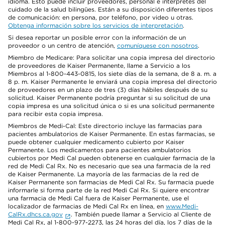
idioma. Esto puede incluir proveedores, personal e intérpretes del
cuidado de la salud bilingües. Están a su disposición diferentes tipos
de comunicación: en persona, por teléfono, por video u otras.
Obtenga información sobre los servicios de interpretación
.
Si desea reportar un posible error con la información de un
proveedor o un centro de atención,
comuníquese con nosotros
.
Miembro de Medicare: Para solicitar una copia impresa del directorio
de proveedores de Kaiser Permanente, llame a Servicio a los
Miembros al 1-800-443-0815, los siete días de la semana, de 8 a. m. a
8 p. m. Kaiser Permanente le enviará una copia impresa del directorio
de proveedores en un plazo de tres (3) días hábiles después de su
solicitud. Kaiser Permanente podría preguntar si su solicitud de una
copia impresa es una solicitud única o si es una solicitud permanente
para recibir esta copia impresa.
Miembros de Medi-Cal: Este directorio incluye las farmacias para
pacientes ambulatorios de Kaiser Permanente. En estas farmacias, se
puede obtener cualquier medicamento cubierto por Kaiser
Permanente. Los medicamentos para pacientes ambulatorios
cubiertos por Medi Cal pueden obtenerse en cualquier farmacia de la
red de Medi Cal Rx. No es necesario que sea una farmacia de la red
de Kaiser Permanente. La mayoría de las farmacias de la red de
Kaiser Permanente son farmacias de Medi Cal Rx. Su farmacia puede
informarle si forma parte de la red Medi Cal Rx. Si quiere encontrar
una farmacia de Medi Cal fuera de Kaiser Permanente, use el
localizador de farmacias de Medi Cal Rx en línea, en
www.Medi-
CalRx.dhcs.ca.gov
. También puede llamar a Servicio al Cliente de
Medi Cal Rx, al 1-800-977-2273, las 24 horas del día, los 7 días de la