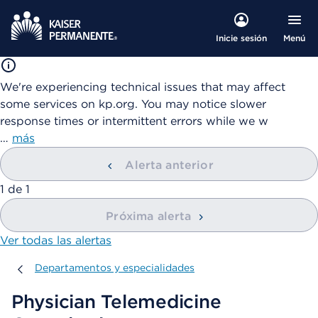
Menú
Inicie sesión
We're experiencing technical issues that may affect
some services on kp.org. You may notice slower
response times or intermittent errors while we w
…
más
Alerta anterior
mostrando
1
de
1
Próxima alerta
Ver todas las alertas
Departamentos y especialidades
Departamentos y especialidades
Physician Telemedicine