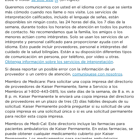
Queremos comunicarnos con usted en el idioma con el que se sienta
más cómodo cuando nos llame o nos visite. Los servicios de
interpretación calificados, incluido el lenguaje de señas, están
disponibles sin ningún costo, las 24 horas del día, los 7 días de la
semana, durante todos los horarios de atención en todos los puntos
de contacto. No recomendamos que la familia, los amigos o los
menores actúen como intérpretes. Solo se usan los servicios de un
intérprete y personal calificado para proporcionar ayuda con el
idioma. Esto puede incluir proveedores, personal e intérpretes del
cuidado de la salud bilingües. Están a su disposición diferentes tipos
de comunicación: en persona, por teléfono, por video u otras.
Obtenga información sobre los servicios de interpretación
.
Si desea reportar un posible error con la información de un
proveedor o un centro de atención,
comuníquese con nosotros
.
Miembro de Medicare: Para solicitar una copia impresa del directorio
de proveedores de Kaiser Permanente, llame a Servicio a los
Miembros al 1-800-443-0815, los siete días de la semana, de 8 a. m. a
8 p. m. Kaiser Permanente le enviará una copia impresa del directorio
de proveedores en un plazo de tres (3) días hábiles después de su
solicitud. Kaiser Permanente podría preguntar si su solicitud de una
copia impresa es una solicitud única o si es una solicitud permanente
para recibir esta copia impresa.
Miembros de Medi-Cal: Este directorio incluye las farmacias para
pacientes ambulatorios de Kaiser Permanente. En estas farmacias, se
puede obtener cualquier medicamento cubierto por Kaiser
Permanente. Los medicamentos para pacientes ambulatorios