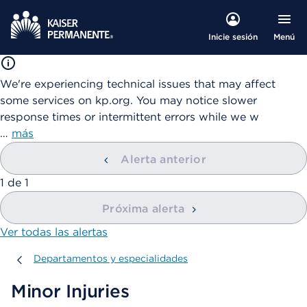
Menú
Inicie sesión
We're experiencing technical issues that may affect
some services on kp.org. You may notice slower
response times or intermittent errors while we w
…
más
Alerta anterior
mostrando
1
de
1
Próxima alerta
Ver todas las alertas
Departamentos y especialidades
Departamentos y especialidades
Minor Injuries