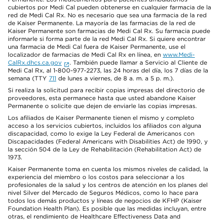
cubiertos por Medi Cal pueden obtenerse en cualquier farmacia de la
red de Medi Cal Rx. No es necesario que sea una farmacia de la red
de Kaiser Permanente. La mayoría de las farmacias de la red de
Kaiser Permanente son farmacias de Medi Cal Rx. Su farmacia puede
informarle si forma parte de la red Medi Cal Rx. Si quiere encontrar
una farmacia de Medi Cal fuera de Kaiser Permanente, use el
localizador de farmacias de Medi Cal Rx en línea, en
www.Medi-
CalRx.dhcs.ca.gov
. También puede llamar a Servicio al Cliente de
Medi Cal Rx, al 1-800-977-2273, las 24 horas del día, los 7 días de la
semana (TTY
711
de lunes a viernes, de 8 a. m. a 5 p. m.).
Si realiza la solicitud para recibir copias impresas del directorio de
proveedores, esta permanece hasta que usted abandone Kaiser
Permanente o solicite que dejen de enviarle las copias impresas.
Los afiliados de Kaiser Permanente tienen el mismo y completo
acceso a los servicios cubiertos, incluidos los afiliados con alguna
discapacidad, como lo exige la Ley Federal de Americanos con
Discapacidades (Federal Americans with Disabilities Act) de 1990, y
la sección 504 de la Ley de Rehabilitación (Rehabilitation Act) de
1973.
Kaiser Permanente toma en cuenta los mismos niveles de calidad, la
experiencia del miembro o los costos para seleccionar a los
profesionales de la salud y los centros de atención en los planes del
nivel Silver del Mercado de Seguros Médicos, como lo hace para
todos los demás productos y líneas de negocios de KFHP (Kaiser
Foundation Health Plan). Es posible que las medidas incluyan, entre
otras, el rendimiento de Healthcare Effectiveness Data and