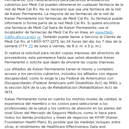
cubiertos por Medi Cal pueden obtenerse en cualquier farmacia de la
red de Medi Cal Rx. No es necesario que sea una farmacia de la red
de Kaiser Permanente. La mayoría de las farmacias de la red de
Kaiser Permanente son farmacias de Medi Cal Rx. Su farmacia puede
informarle si forma parte de la red Medi Cal Rx. Si quiere encontrar
una farmacia de Medi Cal fuera de Kaiser Permanente, use el
localizador de farmacias de Medi Cal Rx en línea, en
www.Medi-
CalRx.dhcs.ca.gov
. También puede llamar a Servicio al Cliente de
Medi Cal Rx, al 1-800-977-2273, las 24 horas del día, los 7 días de la
semana (TTY
711
de lunes a viernes, de 8 a. m. a 5 p. m.).
Si realiza la solicitud para recibir copias impresas del directorio de
proveedores, esta permanece hasta que usted abandone Kaiser
Permanente o solicite que dejen de enviarle las copias impresas.
Los afiliados de Kaiser Permanente tienen el mismo y completo
acceso a los servicios cubiertos, incluidos los afiliados con alguna
discapacidad, como lo exige la Ley Federal de Americanos con
Discapacidades (Federal Americans with Disabilities Act) de 1990, y
la sección 504 de la Ley de Rehabilitación (Rehabilitation Act) de
1973.
Kaiser Permanente toma en cuenta los mismos niveles de calidad, la
experiencia del miembro o los costos para seleccionar a los
profesionales de la salud y los centros de atención en los planes del
nivel Silver del Mercado de Seguros Médicos, como lo hace para
todos los demás productos y líneas de negocios de KFHP (Kaiser
Foundation Health Plan). Es posible que las medidas incluyan, entre
otras, el rendimiento de Healthcare Effectiveness Data and