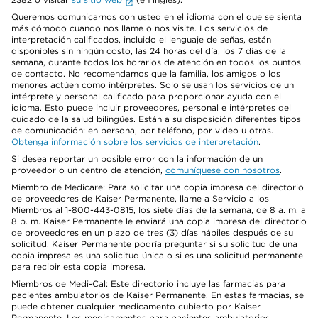
Queremos comunicarnos con usted en el idioma con el que se sienta
más cómodo cuando nos llame o nos visite. Los servicios de
interpretación calificados, incluido el lenguaje de señas, están
disponibles sin ningún costo, las 24 horas del día, los 7 días de la
semana, durante todos los horarios de atención en todos los puntos
de contacto. No recomendamos que la familia, los amigos o los
menores actúen como intérpretes. Solo se usan los servicios de un
intérprete y personal calificado para proporcionar ayuda con el
idioma. Esto puede incluir proveedores, personal e intérpretes del
cuidado de la salud bilingües. Están a su disposición diferentes tipos
de comunicación: en persona, por teléfono, por video u otras.
Obtenga información sobre los servicios de interpretación
.
Si desea reportar un posible error con la información de un
proveedor o un centro de atención,
comuníquese con nosotros
.
Miembro de Medicare: Para solicitar una copia impresa del directorio
de proveedores de Kaiser Permanente, llame a Servicio a los
Miembros al 1-800-443-0815, los siete días de la semana, de 8 a. m. a
8 p. m. Kaiser Permanente le enviará una copia impresa del directorio
de proveedores en un plazo de tres (3) días hábiles después de su
solicitud. Kaiser Permanente podría preguntar si su solicitud de una
copia impresa es una solicitud única o si es una solicitud permanente
para recibir esta copia impresa.
Miembros de Medi-Cal: Este directorio incluye las farmacias para
pacientes ambulatorios de Kaiser Permanente. En estas farmacias, se
puede obtener cualquier medicamento cubierto por Kaiser
Permanente. Los medicamentos para pacientes ambulatorios