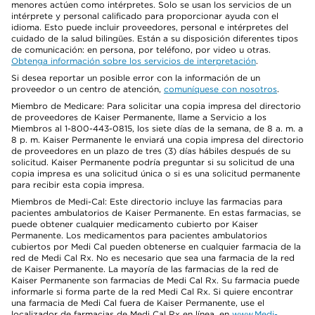
menores actúen como intérpretes. Solo se usan los servicios de un
intérprete y personal calificado para proporcionar ayuda con el
idioma. Esto puede incluir proveedores, personal e intérpretes del
cuidado de la salud bilingües. Están a su disposición diferentes tipos
de comunicación: en persona, por teléfono, por video u otras.
Obtenga información sobre los servicios de interpretación
.
Si desea reportar un posible error con la información de un
proveedor o un centro de atención,
comuníquese con nosotros
.
Miembro de Medicare: Para solicitar una copia impresa del directorio
de proveedores de Kaiser Permanente, llame a Servicio a los
Miembros al 1-800-443-0815, los siete días de la semana, de 8 a. m. a
8 p. m. Kaiser Permanente le enviará una copia impresa del directorio
de proveedores en un plazo de tres (3) días hábiles después de su
solicitud. Kaiser Permanente podría preguntar si su solicitud de una
copia impresa es una solicitud única o si es una solicitud permanente
para recibir esta copia impresa.
Miembros de Medi-Cal: Este directorio incluye las farmacias para
pacientes ambulatorios de Kaiser Permanente. En estas farmacias, se
puede obtener cualquier medicamento cubierto por Kaiser
Permanente. Los medicamentos para pacientes ambulatorios
cubiertos por Medi Cal pueden obtenerse en cualquier farmacia de la
red de Medi Cal Rx. No es necesario que sea una farmacia de la red
de Kaiser Permanente. La mayoría de las farmacias de la red de
Kaiser Permanente son farmacias de Medi Cal Rx. Su farmacia puede
informarle si forma parte de la red Medi Cal Rx. Si quiere encontrar
una farmacia de Medi Cal fuera de Kaiser Permanente, use el
localizador de farmacias de Medi Cal Rx en línea, en
www.Medi-