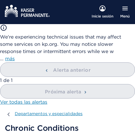
Menú
Inicie sesión
We're experiencing technical issues that may affect
some services on kp.org. You may notice slower
response times or intermittent errors while we w
…
más
Alerta anterior
mostrando
1
de
1
Próxima alerta
Ver todas las alertas
Departamentos y especialidades
Departamentos y especialidades
Chronic Conditions