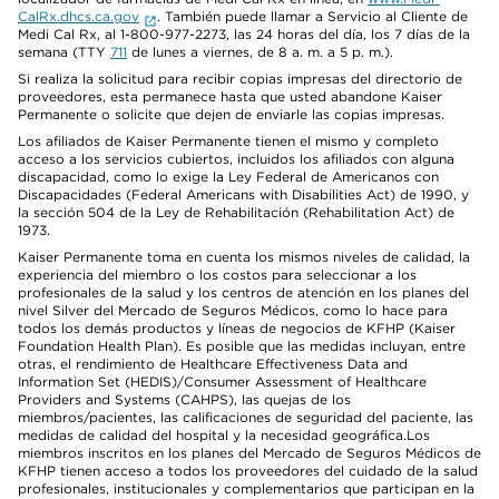
CalRx.dhcs.ca.gov
. También puede llamar a Servicio al Cliente de
Medi Cal Rx, al 1-800-977-2273, las 24 horas del día, los 7 días de la
semana (TTY
711
de lunes a viernes, de 8 a. m. a 5 p. m.).
Si realiza la solicitud para recibir copias impresas del directorio de
proveedores, esta permanece hasta que usted abandone Kaiser
Permanente o solicite que dejen de enviarle las copias impresas.
Los afiliados de Kaiser Permanente tienen el mismo y completo
acceso a los servicios cubiertos, incluidos los afiliados con alguna
discapacidad, como lo exige la Ley Federal de Americanos con
Discapacidades (Federal Americans with Disabilities Act) de 1990, y
la sección 504 de la Ley de Rehabilitación (Rehabilitation Act) de
1973.
Kaiser Permanente toma en cuenta los mismos niveles de calidad, la
experiencia del miembro o los costos para seleccionar a los
profesionales de la salud y los centros de atención en los planes del
nivel Silver del Mercado de Seguros Médicos, como lo hace para
todos los demás productos y líneas de negocios de KFHP (Kaiser
Foundation Health Plan). Es posible que las medidas incluyan, entre
otras, el rendimiento de Healthcare Effectiveness Data and
Information Set (HEDIS)/Consumer Assessment of Healthcare
Providers and Systems (CAHPS), las quejas de los
miembros/pacientes, las calificaciones de seguridad del paciente, las
medidas de calidad del hospital y la necesidad geográfica.Los
miembros inscritos en los planes del Mercado de Seguros Médicos de
KFHP tienen acceso a todos los proveedores del cuidado de la salud
profesionales, institucionales y complementarios que participan en la