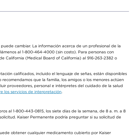
os puede cambiar. La información acerca de un profesional de la
a, llámenos al 1-800-464-4000 (sin costo). Para personas con
e California (Medical Board of California) al 916-263-2382 o
ción calificados, incluido el lenguaje de señas, están disponibles
 No recomendamos que la familia, los amigos o los menores actúen
luir proveedores, personal e intérpretes del cuidado de la salud
 los servicios de interpretación
.
os al 1-800-443-0815, los siete días de la semana, de 8 a. m. a 8
olicitud. Kaiser Permanente podría preguntar si su solicitud de
 puede obtener cualquier medicamento cubierto por Kaiser