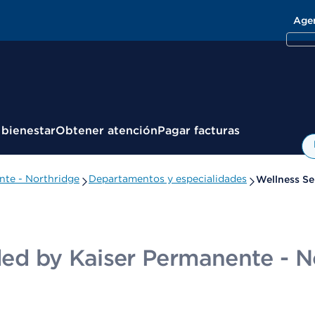
Age
 bienestar
Obtener atención
Pagar facturas
ente - Northridge
Departamentos y especialidades
Wellness Se
ided by Kaiser Permanente - N