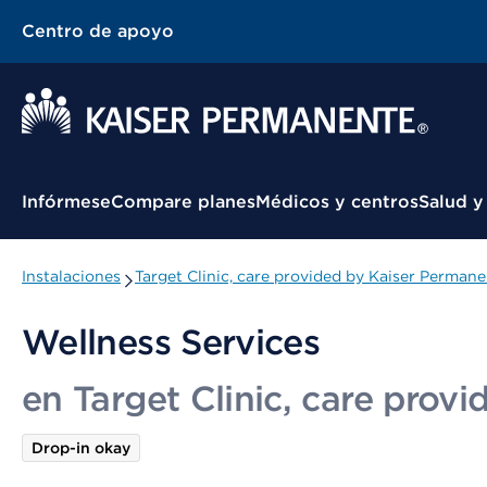
Centro de apoyo
Menú contextual
Infórmese
Compare planes
Médicos y centros
Salud y
Instalaciones
Target Clinic, care provided by Kaiser Perman
Wellness Services
en Target Clinic, care prov
Drop-in okay