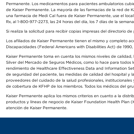
Permanente. Los medicamentos para pacientes ambulatorios cubier
de Kaiser Permanente. La mayoría de las farmacias de la red de Ka
una farmacia de Medi Cal fuera de Kaiser Permanente, use el local
Rx, al 1-800-977-2273, las 24 horas del día, los 7 días de la sema
Si realiza la solicitud para recibir copias impresas del directori
Los afiliados de Kaiser Permanente tienen el mismo y completo acce
Discapacidades (Federal Americans with Disabilities Act) de 1990, 
Kaiser Permanente toma en cuenta los mismos niveles de calidad, la
Silver del Mercado de Seguros Médicos, como lo hace para todos lo
rendimiento de Healthcare Effectiveness Data and Information Se
de seguridad del paciente, las medidas de calidad del hospital y
proveedores del cuidado de la salud profesionales, institucionale
de cobertura de KFHP de los miembros. Todos los médicos del grup
Kaiser Permanente aplica los mismos criterios en cuanto a la dist
productos y líneas de negocio de Kaiser Foundation Health Plan (KF
atención de Kaiser Permanente.