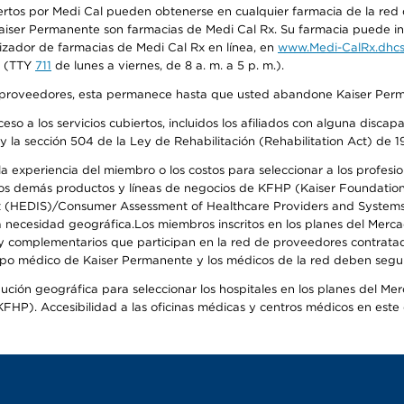
tos por Medi Cal pueden obtenerse en cualquier farmacia de la red d
iser Permanente son farmacias de Medi Cal Rx. Su farmacia puede info
izador de farmacias de Medi Cal Rx en línea, en
www.Medi-CalRx.dhcs
na (TTY
711
de lunes a viernes, de 8 a. m. a 5 p. m.).
o de proveedores, esta permanece hasta que usted abandone Kaiser Perm
so a los servicios cubiertos, incluidos los afiliados con alguna disc
y la sección 504 de la Ley de Rehabilitación (Rehabilitation Act) de 1
 experiencia del miembro o los costos para seleccionar a los profesiona
s demás productos y líneas de negocios de KFHP (Kaiser Foundation He
t (HEDIS)/Consumer Assessment of Healthcare Providers and Systems (
 la necesidad geográfica.Los miembros inscritos en los planes del Me
s y complementarios que participan en la red de proveedores contrata
o médico de Kaiser Permanente y los médicos de la red deben seguir l
ribución geográfica para seleccionar los hospitales en los planes del 
HP). Accesibilidad a las oficinas médicas y centros médicos en este d