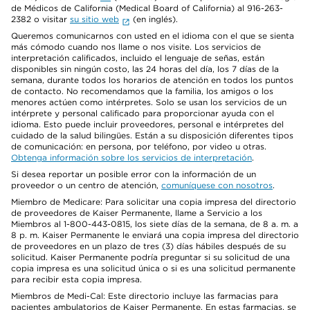
de Médicos de California (Medical Board of California) al 916-263-
2382 o visitar
su sitio web
(en inglés).
Queremos comunicarnos con usted en el idioma con el que se sienta
más cómodo cuando nos llame o nos visite. Los servicios de
interpretación calificados, incluido el lenguaje de señas, están
disponibles sin ningún costo, las 24 horas del día, los 7 días de la
semana, durante todos los horarios de atención en todos los puntos
de contacto. No recomendamos que la familia, los amigos o los
menores actúen como intérpretes. Solo se usan los servicios de un
intérprete y personal calificado para proporcionar ayuda con el
idioma. Esto puede incluir proveedores, personal e intérpretes del
cuidado de la salud bilingües. Están a su disposición diferentes tipos
de comunicación: en persona, por teléfono, por video u otras.
Obtenga información sobre los servicios de interpretación
.
Si desea reportar un posible error con la información de un
proveedor o un centro de atención,
comuníquese con nosotros
.
Miembro de Medicare: Para solicitar una copia impresa del directorio
de proveedores de Kaiser Permanente, llame a Servicio a los
Miembros al 1-800-443-0815, los siete días de la semana, de 8 a. m. a
8 p. m. Kaiser Permanente le enviará una copia impresa del directorio
de proveedores en un plazo de tres (3) días hábiles después de su
solicitud. Kaiser Permanente podría preguntar si su solicitud de una
copia impresa es una solicitud única o si es una solicitud permanente
para recibir esta copia impresa.
Miembros de Medi-Cal: Este directorio incluye las farmacias para
pacientes ambulatorios de Kaiser Permanente. En estas farmacias, se