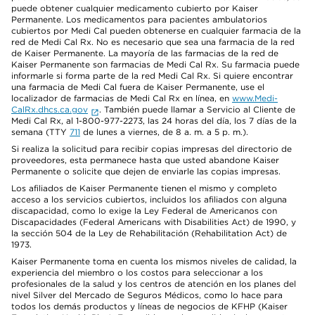
puede obtener cualquier medicamento cubierto por Kaiser
Permanente. Los medicamentos para pacientes ambulatorios
cubiertos por Medi Cal pueden obtenerse en cualquier farmacia de la
red de Medi Cal Rx. No es necesario que sea una farmacia de la red
de Kaiser Permanente. La mayoría de las farmacias de la red de
Kaiser Permanente son farmacias de Medi Cal Rx. Su farmacia puede
informarle si forma parte de la red Medi Cal Rx. Si quiere encontrar
una farmacia de Medi Cal fuera de Kaiser Permanente, use el
localizador de farmacias de Medi Cal Rx en línea, en
www.Medi-
CalRx.dhcs.ca.gov
. También puede llamar a Servicio al Cliente de
Medi Cal Rx, al 1-800-977-2273, las 24 horas del día, los 7 días de la
semana (TTY
711
de lunes a viernes, de 8 a. m. a 5 p. m.).
Si realiza la solicitud para recibir copias impresas del directorio de
proveedores, esta permanece hasta que usted abandone Kaiser
Permanente o solicite que dejen de enviarle las copias impresas.
Los afiliados de Kaiser Permanente tienen el mismo y completo
acceso a los servicios cubiertos, incluidos los afiliados con alguna
discapacidad, como lo exige la Ley Federal de Americanos con
Discapacidades (Federal Americans with Disabilities Act) de 1990, y
la sección 504 de la Ley de Rehabilitación (Rehabilitation Act) de
1973.
Kaiser Permanente toma en cuenta los mismos niveles de calidad, la
experiencia del miembro o los costos para seleccionar a los
profesionales de la salud y los centros de atención en los planes del
nivel Silver del Mercado de Seguros Médicos, como lo hace para
todos los demás productos y líneas de negocios de KFHP (Kaiser