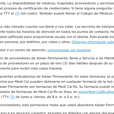
ente. La disponibilidad de médicos, hospitales, proveedores y servici
n el proceso de certificación de credenciales. Si tiene alguna pregunt
ea TTY al
711
(sin costo). También puede llamar al Colegio de Médicos d
más cómodo cuando nos llame o nos visite. Los servicios de interpreta
urante todos los horarios de atención en todos los puntos de contacto.
sonal calificado para proporcionar ayuda con el idioma. Esto puede inc
 en persona, por teléfono, por video u otras.
Obtenga información sobre
edor o un centro de atención,
comuníquese con nosotros
.
io de proveedores de Kaiser Permanente, llame a Servicio a los Miembr
o de proveedores en un plazo de tres (3) días hábiles después de su s
anente para recibir esta copia impresa.
 pacientes ambulatorios de Kaiser Permanente. En estas farmacias, se
tos por Medi Cal pueden obtenerse en cualquier farmacia de la red d
iser Permanente son farmacias de Medi Cal Rx. Su farmacia puede info
izador de farmacias de Medi Cal Rx en línea, en
www.Medi-CalRx.dhcs
na (TTY
711
de lunes a viernes, de 8 a. m. a 5 p. m.).
o de proveedores, esta permanece hasta que usted abandone Kaiser Perm
so a los servicios cubiertos, incluidos los afiliados con alguna disc