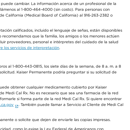
os puede cambiar. La información acerca de un profesional de la
a, llámenos al 1-800-464-4000 (sin costo). Para personas con
e California (Medical Board of California) al 916-263-2382 o
ción calificados, incluido el lenguaje de señas, están disponibles
 No recomendamos que la familia, los amigos o los menores actúen
luir proveedores, personal e intérpretes del cuidado de la salud
 los servicios de interpretación
.
os al 1-800-443-0815, los siete días de la semana, de 8 a. m. a 8
olicitud. Kaiser Permanente podría preguntar si su solicitud de
 puede obtener cualquier medicamento cubierto por Kaiser
e Medi Cal Rx. No es necesario que sea una farmacia de la red
rmarle si forma parte de la red Medi Cal Rx. Si quiere encontrar
.ca.gov
. También puede llamar a Servicio al Cliente de Medi Cal
anente o solicite que dejen de enviarle las copias impresas.
apacidad, como lo exige la Ley Federal de Americanos con