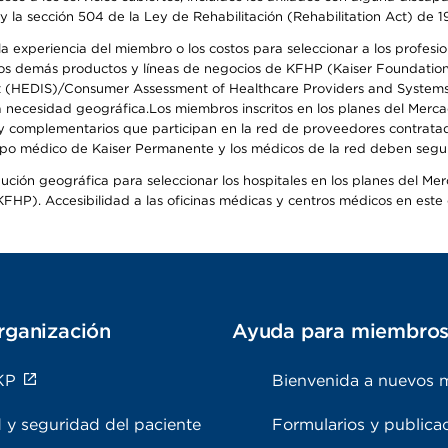
y la sección 504 de la Ley de Rehabilitación (Rehabilitation Act) de 1
 experiencia del miembro o los costos para seleccionar a los profesiona
s demás productos y líneas de negocios de KFHP (Kaiser Foundation He
t (HEDIS)/Consumer Assessment of Healthcare Providers and Systems (
 la necesidad geográfica.Los miembros inscritos en los planes del Me
s y complementarios que participan en la red de proveedores contrata
o médico de Kaiser Permanente y los médicos de la red deben seguir l
ribución geográfica para seleccionar los hospitales en los planes del 
HP). Accesibilidad a las oficinas médicas y centros médicos en este d
rganización
Ayuda para miembro
KP
Bienvenida a nuevos 
 y seguridad del paciente
Formularios y publica