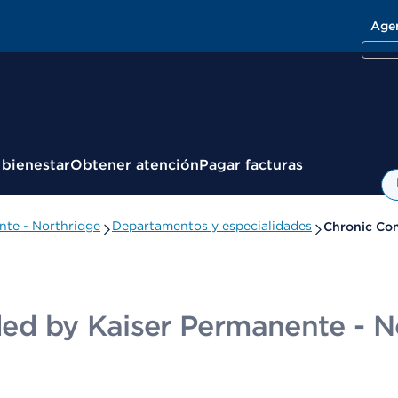
Age
 bienestar
Obtener atención
Pagar facturas
ente - Northridge
Departamentos y especialidades
Chronic Con
ided by Kaiser Permanente - N