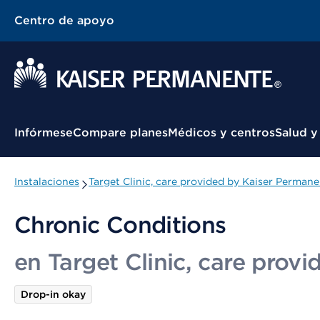
Centro de apoyo
Menú contextual
Infórmese
Compare planes
Médicos y centros
Salud y
Instalaciones
Target Clinic, care provided by Kaiser Perman
Chronic Conditions
en Target Clinic, care prov
Drop-in okay