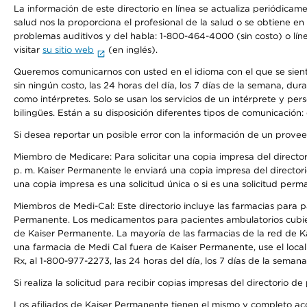
La información de este directorio en línea se actualiza periódicam
salud nos la proporciona el profesional de la salud o se obtiene e
problemas auditivos y del habla: 1-800-464-4000 (sin costo) o lín
visitar
su sitio web
(en inglés).
Queremos comunicarnos con usted en el idioma con el que se sienta 
sin ningún costo, las 24 horas del día, los 7 días de la semana, d
como intérpretes. Solo se usan los servicios de un intérprete y per
bilingües. Están a su disposición diferentes tipos de comunicación:
Si desea reportar un posible error con la información de un prove
Miembro de Medicare: Para solicitar una copia impresa del director
p. m. Kaiser Permanente le enviará una copia impresa del directori
una copia impresa es una solicitud única o si es una solicitud perm
Miembros de Medi-Cal: Este directorio incluye las farmacias para
Permanente. Los medicamentos para pacientes ambulatorios cubier
de Kaiser Permanente. La mayoría de las farmacias de la red de Ka
una farmacia de Medi Cal fuera de Kaiser Permanente, use el local
Rx, al 1-800-977-2273, las 24 horas del día, los 7 días de la sema
Si realiza la solicitud para recibir copias impresas del directori
Los afiliados de Kaiser Permanente tienen el mismo y completo acce