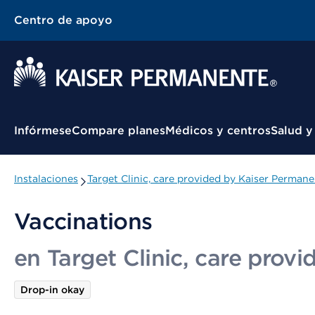
Centro de apoyo
Menú contextual
Infórmese
Compare planes
Médicos y centros
Salud y
Instalaciones
Target Clinic, care provided by Kaiser Perman
Vaccinations
en Target Clinic, care prov
Drop-in okay