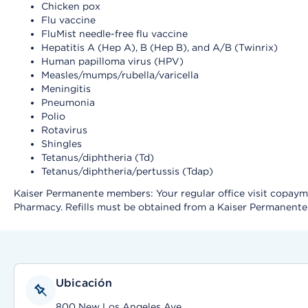
Chicken pox
Flu vaccine
FluMist needle-free flu vaccine
Hepatitis A (Hep A), B (Hep B), and A/B (Twinrix)
Human papilloma virus (HPV)
Measles/mumps/rubella/varicella
Meningitis
Pneumonia
Polio
Rotavirus
Shingles
Tetanus/diphtheria (Td)
Tetanus/diphtheria/pertussis (Tdap)
Kaiser Permanente members: Your regular office visit copayment
Pharmacy. Refills must be obtained from a Kaiser Permanent
Ubicación
800 New Los Angeles Ave