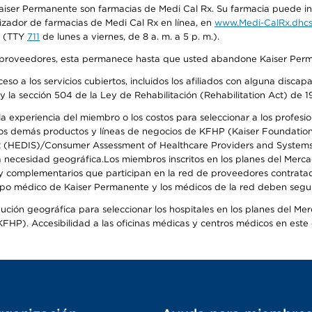
iser Permanente son farmacias de Medi Cal Rx. Su farmacia puede info
izador de farmacias de Medi Cal Rx en línea, en
www.Medi-CalRx.dhcs
na (TTY
711
de lunes a viernes, de 8 a. m. a 5 p. m.).
o de proveedores, esta permanece hasta que usted abandone Kaiser Perm
so a los servicios cubiertos, incluidos los afiliados con alguna disc
y la sección 504 de la Ley de Rehabilitación (Rehabilitation Act) de 1
 experiencia del miembro o los costos para seleccionar a los profesiona
s demás productos y líneas de negocios de KFHP (Kaiser Foundation He
t (HEDIS)/Consumer Assessment of Healthcare Providers and Systems (
 la necesidad geográfica.Los miembros inscritos en los planes del Me
s y complementarios que participan en la red de proveedores contrata
o médico de Kaiser Permanente y los médicos de la red deben seguir l
ribución geográfica para seleccionar los hospitales en los planes del 
HP). Accesibilidad a las oficinas médicas y centros médicos en este d