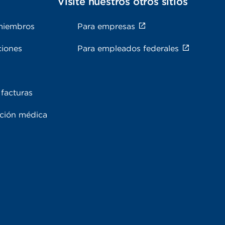
s
Visite nuestros otros sitios
miembros
Para empresas
ciones
Para empleados federales
facturas
ación médica