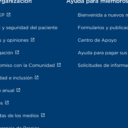
rganización
Ayuda para miembro
KP
Bienvenida a nuevos 
 y seguridad del paciente
Formularios y publica
s y opiniones
Centro de Apoyo
gación
Ayuda para pagar sus 
miso con la Comunidad
Solicitudes de inform
dad e inclusión
e anual
os
tas de los medios