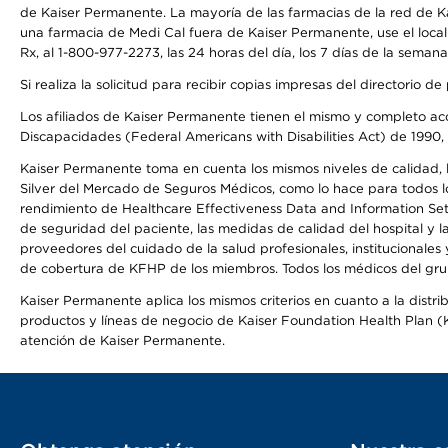
de Kaiser Permanente. La mayoría de las farmacias de la red de Ka
una farmacia de Medi Cal fuera de Kaiser Permanente, use el local
Rx, al 1-800-977-2273, las 24 horas del día, los 7 días de la sema
Si realiza la solicitud para recibir copias impresas del directori
Los afiliados de Kaiser Permanente tienen el mismo y completo acce
Discapacidades (Federal Americans with Disabilities Act) de 1990, 
Kaiser Permanente toma en cuenta los mismos niveles de calidad, la
Silver del Mercado de Seguros Médicos, como lo hace para todos lo
rendimiento de Healthcare Effectiveness Data and Information Se
de seguridad del paciente, las medidas de calidad del hospital y
proveedores del cuidado de la salud profesionales, institucionale
de cobertura de KFHP de los miembros. Todos los médicos del grup
Kaiser Permanente aplica los mismos criterios en cuanto a la dist
productos y líneas de negocio de Kaiser Foundation Health Plan (KF
atención de Kaiser Permanente.