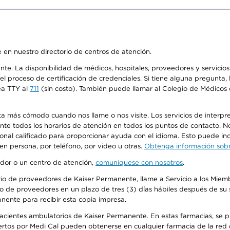
 en nuestro directorio de centros de atención.
ente. La disponibilidad de médicos, hospitales, proveedores y servici
n el proceso de certificación de credenciales. Si tiene alguna pregunt
ea TTY al
711
(sin costo). También puede llamar al Colegio de Médicos d
más cómodo cuando nos llame o nos visite. Los servicios de interpreta
urante todos los horarios de atención en todos los puntos de contacto.
sonal calificado para proporcionar ayuda con el idioma. Esto puede inc
 en persona, por teléfono, por video u otras.
Obtenga información sobre
edor o un centro de atención,
comuníquese con nosotros
.
io de proveedores de Kaiser Permanente, llame a Servicio a los Miembr
o de proveedores en un plazo de tres (3) días hábiles después de su s
anente para recibir esta copia impresa.
 pacientes ambulatorios de Kaiser Permanente. En estas farmacias, se
tos por Medi Cal pueden obtenerse en cualquier farmacia de la red d