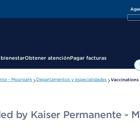
Age
 bienestar
Obtener atención
Pagar facturas
ente - Moorpark
Departamentos y especialidades
Vaccinations
ided by Kaiser Permanente - 