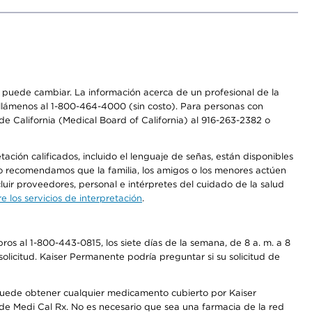
os puede cambiar. La información acerca de un profesional de la
a, llámenos al 1-800-464-4000 (sin costo). Para personas con
e California (Medical Board of California) al 916-263-2382 o
ción calificados, incluido el lenguaje de señas, están disponibles
 No recomendamos que la familia, los amigos o los menores actúen
luir proveedores, personal e intérpretes del cuidado de la salud
 los servicios de interpretación
.
os al 1-800-443-0815, los siete días de la semana, de 8 a. m. a 8
olicitud. Kaiser Permanente podría preguntar si su solicitud de
 puede obtener cualquier medicamento cubierto por Kaiser
e Medi Cal Rx. No es necesario que sea una farmacia de la red