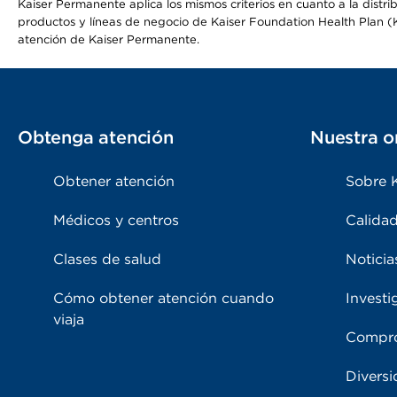
Kaiser Permanente aplica los mismos criterios en cuanto a la dist
productos y líneas de negocio de Kaiser Foundation Health Plan (KF
atención de Kaiser Permanente.
Obtenga atención
Nuestra o
Obtener atención
Sobre 
Médicos y centros
Calidad
Clases de salud
Noticia
Cómo obtener atención cuando
Investi
viaja
Compro
Diversi