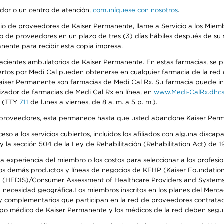
edor o un centro de atención,
comuníquese con nosotros
.
io de proveedores de Kaiser Permanente, llame a Servicio a los Miembr
o de proveedores en un plazo de tres (3) días hábiles después de su s
anente para recibir esta copia impresa.
 pacientes ambulatorios de Kaiser Permanente. En estas farmacias, se
tos por Medi Cal pueden obtenerse en cualquier farmacia de la red d
iser Permanente son farmacias de Medi Cal Rx. Su farmacia puede info
izador de farmacias de Medi Cal Rx en línea, en
www.Medi-CalRx.dhcs
na (TTY
711
de lunes a viernes, de 8 a. m. a 5 p. m.).
o de proveedores, esta permanece hasta que usted abandone Kaiser Perm
so a los servicios cubiertos, incluidos los afiliados con alguna disc
y la sección 504 de la Ley de Rehabilitación (Rehabilitation Act) de 1
 experiencia del miembro o los costos para seleccionar a los profesiona
s demás productos y líneas de negocios de KFHP (Kaiser Foundation He
t (HEDIS)/Consumer Assessment of Healthcare Providers and Systems (
 la necesidad geográfica.Los miembros inscritos en los planes del Me
s y complementarios que participan en la red de proveedores contrata
o médico de Kaiser Permanente y los médicos de la red deben seguir l