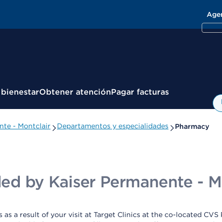
Age
 bienestar
Obtener atención
Pagar facturas
nte - Montclair
Departamentos y especialidades
Pharmacy
ided by Kaiser Permanente - M
as a result of your visit at Target Clinics at the co-located CVS