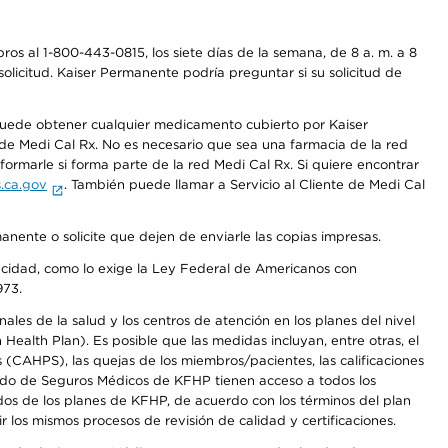
os al 1-800-443-0815, los siete días de la semana, de 8 a. m. a 8
olicitud. Kaiser Permanente podría preguntar si su solicitud de
 puede obtener cualquier medicamento cubierto por Kaiser
e Medi Cal Rx. No es necesario que sea una farmacia de la red
rmarle si forma parte de la red Medi Cal Rx. Si quiere encontrar
.ca.gov
. También puede llamar a Servicio al Cliente de Medi Cal
anente o solicite que dejen de enviarle las copias impresas.
apacidad, como lo exige la Ley Federal de Americanos con
973.
les de la salud y los centros de atención en los planes del nivel
alth Plan). Es posible que las medidas incluyan, entre otras, el
CAHPS), las quejas de los miembros/pacientes, las calificaciones
rcado de Seguros Médicos de KFHP tienen acceso a todos los
dos de los planes de KFHP, de acuerdo con los términos del plan
os mismos procesos de revisión de calidad y certificaciones.