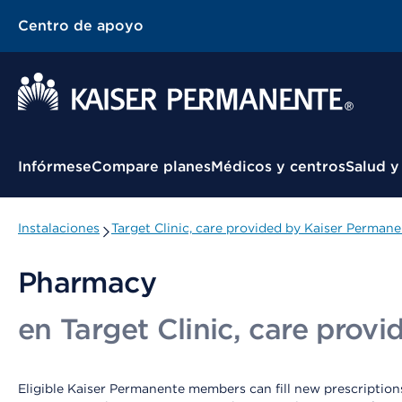
Centro de apoyo
Menú contextual
Infórmese
Compare planes
Médicos y centros
Salud y
Instalaciones
Target Clinic, care provided by Kaiser Permane
Pharmacy
en Target Clinic, care prov
Eligible Kaiser Permanente members can fill new prescriptions 