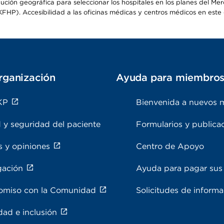
ribución geográfica para seleccionar los hospitales en los planes del 
HP). Accesibilidad a las oficinas médicas y centros médicos en este d
rganización
Ayuda para miembro
KP
Bienvenida a nuevos 
 y seguridad del paciente
Formularios y publica
s y opiniones
Centro de Apoyo
gación
Ayuda para pagar sus 
miso con la Comunidad
Solicitudes de inform
dad e inclusión