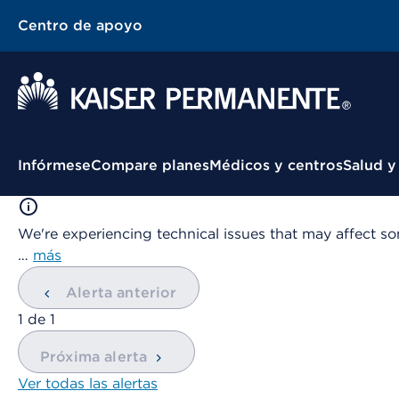
Centro de apoyo
Menú contextual
Infórmese
Compare planes
Médicos y centros
Salud y
We're experiencing technical issues that may affect so
…
más
Alerta anterior
mostrando
1
de
1
Próxima alerta
Ver todas las alertas