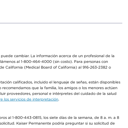
os puede cambiar. La información acerca de un profesional de la
a, llámenos al 1-800-464-4000 (sin costo). Para personas con
e California (Medical Board of California) al 916-263-2382 o
ción calificados, incluido el lenguaje de señas, están disponibles
 No recomendamos que la familia, los amigos o los menores actúen
luir proveedores, personal e intérpretes del cuidado de la salud
 los servicios de interpretación
.
os al 1-800-443-0815, los siete días de la semana, de 8 a. m. a 8
olicitud. Kaiser Permanente podría preguntar si su solicitud de