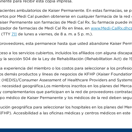
anente para recibir esta copia impresa.
 pacientes ambulatorios de Kaiser Permanente. En estas farmacias, se
tos por Medi Cal pueden obtenerse en cualquier farmacia de la red d
iser Permanente son farmacias de Medi Cal Rx. Su farmacia puede info
izador de farmacias de Medi Cal Rx en línea, en
www.Medi-CalRx.dhcs
na (TTY
711
de lunes a viernes, de 8 a. m. a 5 p. m.).
o de proveedores, esta permanece hasta que usted abandone Kaiser Perm
so a los servicios cubiertos, incluidos los afiliados con alguna disc
y la sección 504 de la Ley de Rehabilitación (Rehabilitation Act) de 1
 experiencia del miembro o los costos para seleccionar a los profesiona
s demás productos y líneas de negocios de KFHP (Kaiser Foundation He
t (HEDIS)/Consumer Assessment of Healthcare Providers and Systems (
 la necesidad geográfica.Los miembros inscritos en los planes del Me
s y complementarios que participan en la red de proveedores contrata
o médico de Kaiser Permanente y los médicos de la red deben seguir l
ribución geográfica para seleccionar los hospitales en los planes del 
HP). Accesibilidad a las oficinas médicas y centros médicos en este d