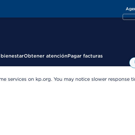
Age
 bienestar
Obtener atención
Pagar facturas
me services on kp.org. You may notice slower response tim