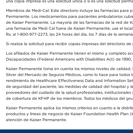
una copia impresa es una solicitud única o si es una solicitud perm
Miembros de Medi-Cal: Este directorio incluye las farmacias para
Permanente. Los medicamentos para pacientes ambulatorios cubier
de Kaiser Permanente. La mayoría de las farmacias de la red de Ka
una farmacia de Medi Cal fuera de Kaiser Permanente, use el local
Rx, al 1-800-977-2273, las 24 horas del día, los 7 días de la sema
Si realiza la solicitud para recibir copias impresas del directori
Los afiliados de Kaiser Permanente tienen el mismo y completo acce
Discapacidades (Federal Americans with Disabilities Act) de 1990, 
Kaiser Permanente toma en cuenta los mismos niveles de calidad, la
Silver del Mercado de Seguros Médicos, como lo hace para todos lo
rendimiento de Healthcare Effectiveness Data and Information Se
de seguridad del paciente, las medidas de calidad del hospital y
proveedores del cuidado de la salud profesionales, institucionale
de cobertura de KFHP de los miembros. Todos los médicos del grup
Kaiser Permanente aplica los mismos criterios en cuanto a la dist
productos y líneas de negocio de Kaiser Foundation Health Plan (KF
atención de Kaiser Permanente.