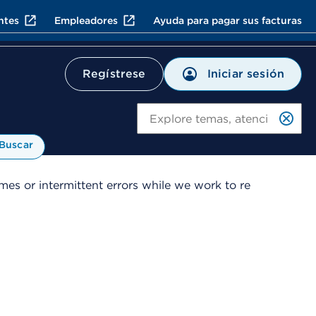
ntes
Empleadores
Ayuda para pagar sus facturas
Iniciar sesión
Regístrese
Bu
Buscar
es or intermittent errors while we work to re