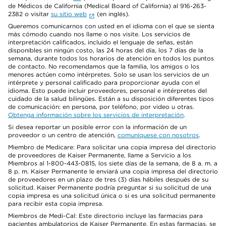
de Médicos de California (Medical Board of California) al 916-263-
2382 o visitar
su sitio web
(en inglés).
Queremos comunicarnos con usted en el idioma con el que se sienta
más cómodo cuando nos llame o nos visite. Los servicios de
interpretación calificados, incluido el lenguaje de señas, están
disponibles sin ningún costo, las 24 horas del día, los 7 días de la
semana, durante todos los horarios de atención en todos los puntos
de contacto. No recomendamos que la familia, los amigos o los
menores actúen como intérpretes. Solo se usan los servicios de un
intérprete y personal calificado para proporcionar ayuda con el
idioma. Esto puede incluir proveedores, personal e intérpretes del
cuidado de la salud bilingües. Están a su disposición diferentes tipos
de comunicación: en persona, por teléfono, por video u otras.
Obtenga información sobre los servicios de interpretación
.
Si desea reportar un posible error con la información de un
proveedor o un centro de atención,
comuníquese con nosotros
.
Miembro de Medicare: Para solicitar una copia impresa del directorio
de proveedores de Kaiser Permanente, llame a Servicio a los
Miembros al 1-800-443-0815, los siete días de la semana, de 8 a. m. a
8 p. m. Kaiser Permanente le enviará una copia impresa del directorio
de proveedores en un plazo de tres (3) días hábiles después de su
solicitud. Kaiser Permanente podría preguntar si su solicitud de una
copia impresa es una solicitud única o si es una solicitud permanente
para recibir esta copia impresa.
Miembros de Medi-Cal: Este directorio incluye las farmacias para
pacientes ambulatorios de Kaiser Permanente. En estas farmacias, se