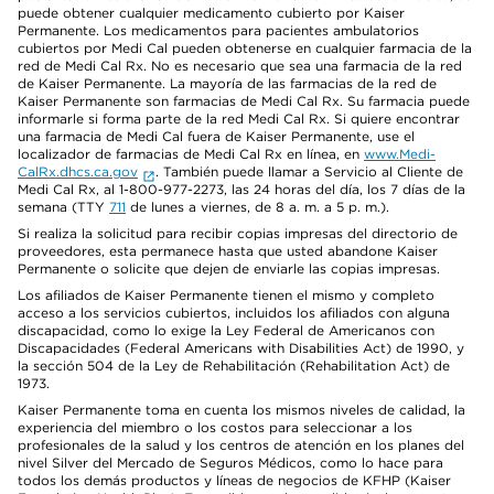
puede obtener cualquier medicamento cubierto por Kaiser
Permanente. Los medicamentos para pacientes ambulatorios
cubiertos por Medi Cal pueden obtenerse en cualquier farmacia de la
red de Medi Cal Rx. No es necesario que sea una farmacia de la red
de Kaiser Permanente. La mayoría de las farmacias de la red de
Kaiser Permanente son farmacias de Medi Cal Rx. Su farmacia puede
informarle si forma parte de la red Medi Cal Rx. Si quiere encontrar
una farmacia de Medi Cal fuera de Kaiser Permanente, use el
localizador de farmacias de Medi Cal Rx en línea, en
www.Medi-
CalRx.dhcs.ca.gov
. También puede llamar a Servicio al Cliente de
Medi Cal Rx, al 1-800-977-2273, las 24 horas del día, los 7 días de la
semana (TTY
711
de lunes a viernes, de 8 a. m. a 5 p. m.).
Si realiza la solicitud para recibir copias impresas del directorio de
proveedores, esta permanece hasta que usted abandone Kaiser
Permanente o solicite que dejen de enviarle las copias impresas.
Los afiliados de Kaiser Permanente tienen el mismo y completo
acceso a los servicios cubiertos, incluidos los afiliados con alguna
discapacidad, como lo exige la Ley Federal de Americanos con
Discapacidades (Federal Americans with Disabilities Act) de 1990, y
la sección 504 de la Ley de Rehabilitación (Rehabilitation Act) de
1973.
Kaiser Permanente toma en cuenta los mismos niveles de calidad, la
experiencia del miembro o los costos para seleccionar a los
profesionales de la salud y los centros de atención en los planes del
nivel Silver del Mercado de Seguros Médicos, como lo hace para
todos los demás productos y líneas de negocios de KFHP (Kaiser