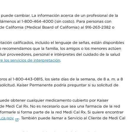
os puede cambiar. La información acerca de un profesional de la
a, llámenos al 1-800-464-4000 (sin costo). Para personas con
e California (Medical Board of California) al 916-263-2382 o
ción calificados, incluido el lenguaje de señas, están disponibles
 No recomendamos que la familia, los amigos o los menores actúen
luir proveedores, personal e intérpretes del cuidado de la salud
 los servicios de interpretación
.
os al 1-800-443-0815, los siete días de la semana, de 8 a. m. a 8
olicitud. Kaiser Permanente podría preguntar si su solicitud de
 puede obtener cualquier medicamento cubierto por Kaiser
e Medi Cal Rx. No es necesario que sea una farmacia de la red
rmarle si forma parte de la red Medi Cal Rx. Si quiere encontrar
.ca.gov
. También puede llamar a Servicio al Cliente de Medi Cal