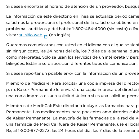
Si desea encontrar el horario de atención de un proveedor, busque
La información de este directorio en línea se actualiza periódicam
salud nos la proporciona el profesional de la salud o se obtiene e
problemas auditivos y del habla: 1-800-464-4000 (sin costo) o lín
visitar
su sitio web
(en inglés).
Queremos comunicarnos con usted en el idioma con el que se sienta 
sin ningún costo, las 24 horas del día, los 7 días de la semana, d
como intérpretes. Solo se usan los servicios de un intérprete y per
bilingües. Están a su disposición diferentes tipos de comunicación:
Si desea reportar un posible error con la información de un prove
Miembro de Medicare: Para solicitar una copia impresa del director
p. m. Kaiser Permanente le enviará una copia impresa del directori
una copia impresa es una solicitud única o si es una solicitud perm
Miembros de Medi-Cal: Este directorio incluye las farmacias para
Permanente. Los medicamentos para pacientes ambulatorios cubier
de Kaiser Permanente. La mayoría de las farmacias de la red de Ka
una farmacia de Medi Cal fuera de Kaiser Permanente, use el local
Rx, al 1-800-977-2273, las 24 horas del día, los 7 días de la sema