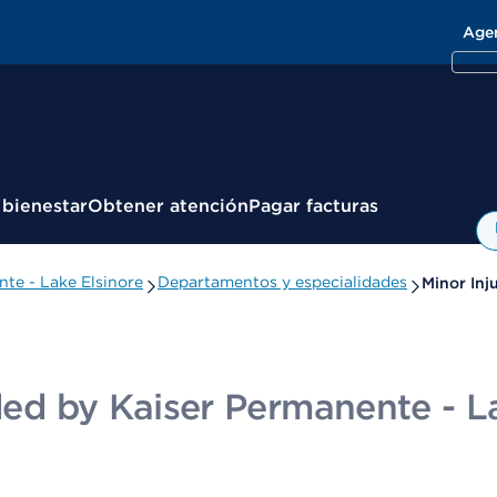
Age
 bienestar
Obtener atención
Pagar facturas
nte - Lake Elsinore
Departamentos y especialidades
Minor Inju
ided by Kaiser Permanente - L