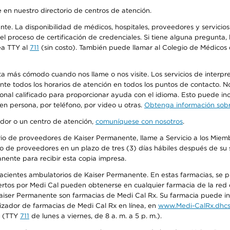
 en nuestro directorio de centros de atención.
ente. La disponibilidad de médicos, hospitales, proveedores y servici
n el proceso de certificación de credenciales. Si tiene alguna pregunt
ea TTY al
711
(sin costo). También puede llamar al Colegio de Médicos d
más cómodo cuando nos llame o nos visite. Los servicios de interpreta
urante todos los horarios de atención en todos los puntos de contacto.
sonal calificado para proporcionar ayuda con el idioma. Esto puede inc
 en persona, por teléfono, por video u otras.
Obtenga información sobre
edor o un centro de atención,
comuníquese con nosotros
.
io de proveedores de Kaiser Permanente, llame a Servicio a los Miembr
o de proveedores en un plazo de tres (3) días hábiles después de su s
anente para recibir esta copia impresa.
 pacientes ambulatorios de Kaiser Permanente. En estas farmacias, se
tos por Medi Cal pueden obtenerse en cualquier farmacia de la red d
iser Permanente son farmacias de Medi Cal Rx. Su farmacia puede info
izador de farmacias de Medi Cal Rx en línea, en
www.Medi-CalRx.dhcs
na (TTY
711
de lunes a viernes, de 8 a. m. a 5 p. m.).