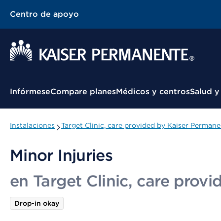
Centro de apoyo
Menú contextual
Infórmese
Compare planes
Médicos y centros
Salud y
Instalaciones
Target Clinic, care provided by Kaiser Permane
Minor Injuries
en Target Clinic, care prov
Drop-in okay