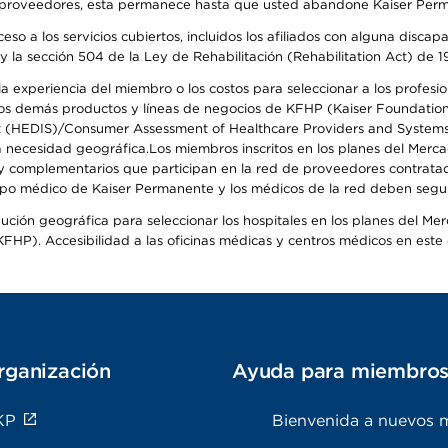
o de proveedores, esta permanece hasta que usted abandone Kaiser Perm
so a los servicios cubiertos, incluidos los afiliados con alguna disc
y la sección 504 de la Ley de Rehabilitación (Rehabilitation Act) de 1
 experiencia del miembro o los costos para seleccionar a los profesiona
s demás productos y líneas de negocios de KFHP (Kaiser Foundation He
t (HEDIS)/Consumer Assessment of Healthcare Providers and Systems (
 la necesidad geográfica.Los miembros inscritos en los planes del Me
s y complementarios que participan en la red de proveedores contrata
o médico de Kaiser Permanente y los médicos de la red deben seguir l
ribución geográfica para seleccionar los hospitales en los planes del 
HP). Accesibilidad a las oficinas médicas y centros médicos en este d
rganización
Ayuda para miembro
KP
Bienvenida a nuevos 