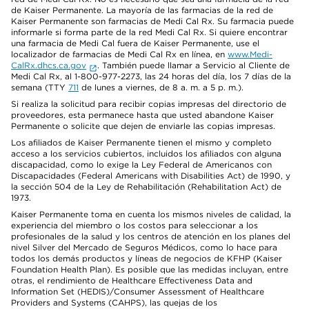
de Kaiser Permanente. La mayoría de las farmacias de la red de
Kaiser Permanente son farmacias de Medi Cal Rx. Su farmacia puede
informarle si forma parte de la red Medi Cal Rx. Si quiere encontrar
una farmacia de Medi Cal fuera de Kaiser Permanente, use el
localizador de farmacias de Medi Cal Rx en línea, en
www.Medi-
CalRx.dhcs.ca.gov
. También puede llamar a Servicio al Cliente de
Medi Cal Rx, al 1-800-977-2273, las 24 horas del día, los 7 días de la
semana (TTY
711
de lunes a viernes, de 8 a. m. a 5 p. m.).
Si realiza la solicitud para recibir copias impresas del directorio de
proveedores, esta permanece hasta que usted abandone Kaiser
Permanente o solicite que dejen de enviarle las copias impresas.
Los afiliados de Kaiser Permanente tienen el mismo y completo
acceso a los servicios cubiertos, incluidos los afiliados con alguna
discapacidad, como lo exige la Ley Federal de Americanos con
Discapacidades (Federal Americans with Disabilities Act) de 1990, y
la sección 504 de la Ley de Rehabilitación (Rehabilitation Act) de
1973.
Kaiser Permanente toma en cuenta los mismos niveles de calidad, la
experiencia del miembro o los costos para seleccionar a los
profesionales de la salud y los centros de atención en los planes del
nivel Silver del Mercado de Seguros Médicos, como lo hace para
todos los demás productos y líneas de negocios de KFHP (Kaiser
Foundation Health Plan). Es posible que las medidas incluyan, entre
otras, el rendimiento de Healthcare Effectiveness Data and
Information Set (HEDIS)/Consumer Assessment of Healthcare
Providers and Systems (CAHPS), las quejas de los