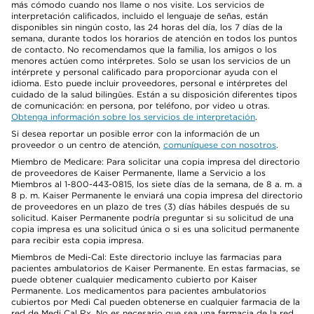
más cómodo cuando nos llame o nos visite. Los servicios de
interpretación calificados, incluido el lenguaje de señas, están
disponibles sin ningún costo, las 24 horas del día, los 7 días de la
semana, durante todos los horarios de atención en todos los puntos
de contacto. No recomendamos que la familia, los amigos o los
menores actúen como intérpretes. Solo se usan los servicios de un
intérprete y personal calificado para proporcionar ayuda con el
idioma. Esto puede incluir proveedores, personal e intérpretes del
cuidado de la salud bilingües. Están a su disposición diferentes tipos
de comunicación: en persona, por teléfono, por video u otras.
Obtenga información sobre los servicios de interpretación
.
Si desea reportar un posible error con la información de un
proveedor o un centro de atención,
comuníquese con nosotros
.
Miembro de Medicare: Para solicitar una copia impresa del directorio
de proveedores de Kaiser Permanente, llame a Servicio a los
Miembros al 1-800-443-0815, los siete días de la semana, de 8 a. m. a
8 p. m. Kaiser Permanente le enviará una copia impresa del directorio
de proveedores en un plazo de tres (3) días hábiles después de su
solicitud. Kaiser Permanente podría preguntar si su solicitud de una
copia impresa es una solicitud única o si es una solicitud permanente
para recibir esta copia impresa.
Miembros de Medi-Cal: Este directorio incluye las farmacias para
pacientes ambulatorios de Kaiser Permanente. En estas farmacias, se
puede obtener cualquier medicamento cubierto por Kaiser
Permanente. Los medicamentos para pacientes ambulatorios
cubiertos por Medi Cal pueden obtenerse en cualquier farmacia de la
red de Medi Cal Rx. No es necesario que sea una farmacia de la red