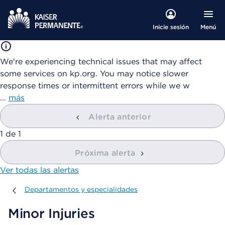
Menú
Inicie sesión
We're experiencing technical issues that may affect
some services on kp.org. You may notice slower
response times or intermittent errors while we w
…
más
Alerta anterior
mostrando
1
de
1
Próxima alerta
Ver todas las alertas
Departamentos y especialidades
Departamentos y especialidades
Minor Injuries