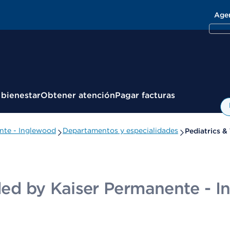
Age
 bienestar
Obtener atención
Pagar facturas
ente - Inglewood
Departamentos y especialidades
Pediatrics &
ided by Kaiser Permanente - 