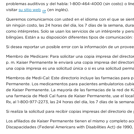
problemas auditivos y del habla: 1-800-464-4000 (sin costo) o lín
visitar
su sitio web
(en inglés).
Queremos comunicarnos con usted en el idioma con el que se sienta 
sin ningún costo, las 24 horas del día, los 7 días de la semana, d
como intérpretes. Solo se usan los servicios de un intérprete y per
bilingües. Están a su disposición diferentes tipos de comunicación:
Si desea reportar un posible error con la información de un prove
Miembro de Medicare: Para solicitar una copia impresa del director
p. m. Kaiser Permanente le enviará una copia impresa del directori
una copia impresa es una solicitud única o si es una solicitud perm
Miembros de Medi-Cal: Este directorio incluye las farmacias para
Permanente. Los medicamentos para pacientes ambulatorios cubier
de Kaiser Permanente. La mayoría de las farmacias de la red de Ka
una farmacia de Medi Cal fuera de Kaiser Permanente, use el local
Rx, al 1-800-977-2273, las 24 horas del día, los 7 días de la sema
Si realiza la solicitud para recibir copias impresas del directori
Los afiliados de Kaiser Permanente tienen el mismo y completo acce
Discapacidades (Federal Americans with Disabilities Act) de 1990, 