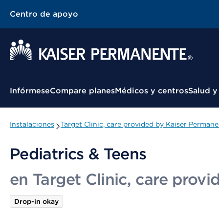
Centro de apoyo
Menú contextual
Infórmese
Compare planes
Médicos y centros
Salud y
Instalaciones
Target Clinic, care provided by Kaiser Perman
Pediatrics & Teens
en Target Clinic, care prov
Drop-in okay