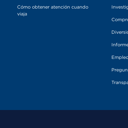
Cómo obtener atención cuando
Investi
viaja
Compro
Diversi
Inform
Emple
Pregun
Transpa