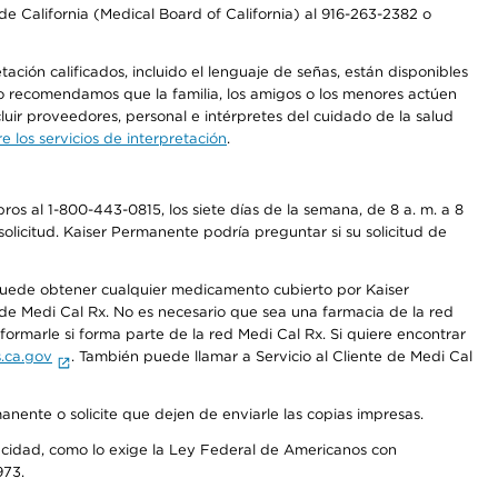
e California (Medical Board of California) al 916-263-2382 o
ción calificados, incluido el lenguaje de señas, están disponibles
 No recomendamos que la familia, los amigos o los menores actúen
luir proveedores, personal e intérpretes del cuidado de la salud
 los servicios de interpretación
.
os al 1-800-443-0815, los siete días de la semana, de 8 a. m. a 8
olicitud. Kaiser Permanente podría preguntar si su solicitud de
 puede obtener cualquier medicamento cubierto por Kaiser
e Medi Cal Rx. No es necesario que sea una farmacia de la red
rmarle si forma parte de la red Medi Cal Rx. Si quiere encontrar
.ca.gov
. También puede llamar a Servicio al Cliente de Medi Cal
anente o solicite que dejen de enviarle las copias impresas.
apacidad, como lo exige la Ley Federal de Americanos con
973.