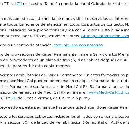
ea TTY al
711
(sin costo). También puede llamar al Colegio de Médicos d
más cómodo cuando nos llame o nos visite. Los servicios de interpreta
urante todos los horarios de atención en todos los puntos de contacto.
sonal calificado para proporcionar ayuda con el idioma. Esto puede inc
 en persona, por teléfono, por video u otras.
Obtenga información sobre
edor o un centro de atención,
comuníquese con nosotros
.
io de proveedores de Kaiser Permanente, llame a Servicio a los Miembr
o de proveedores en un plazo de tres (3) días hábiles después de su s
anente para recibir esta copia impresa.
 pacientes ambulatorios de Kaiser Permanente. En estas farmacias, se
tos por Medi Cal pueden obtenerse en cualquier farmacia de la red d
iser Permanente son farmacias de Medi Cal Rx. Su farmacia puede info
izador de farmacias de Medi Cal Rx en línea, en
www.Medi-CalRx.dhcs
na (TTY
711
de lunes a viernes, de 8 a. m. a 5 p. m.).
o de proveedores, esta permanece hasta que usted abandone Kaiser Perm
so a los servicios cubiertos, incluidos los afiliados con alguna disc
y la sección 504 de la Ley de Rehabilitación (Rehabilitation Act) de 1