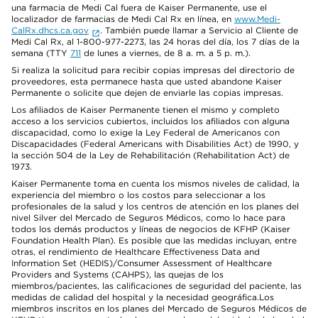
una farmacia de Medi Cal fuera de Kaiser Permanente, use el
localizador de farmacias de Medi Cal Rx en línea, en
www.Medi-
CalRx.dhcs.ca.gov
. También puede llamar a Servicio al Cliente de
Medi Cal Rx, al 1-800-977-2273, las 24 horas del día, los 7 días de la
semana (TTY
711
de lunes a viernes, de 8 a. m. a 5 p. m.).
Si realiza la solicitud para recibir copias impresas del directorio de
proveedores, esta permanece hasta que usted abandone Kaiser
Permanente o solicite que dejen de enviarle las copias impresas.
Los afiliados de Kaiser Permanente tienen el mismo y completo
acceso a los servicios cubiertos, incluidos los afiliados con alguna
discapacidad, como lo exige la Ley Federal de Americanos con
Discapacidades (Federal Americans with Disabilities Act) de 1990, y
la sección 504 de la Ley de Rehabilitación (Rehabilitation Act) de
1973.
Kaiser Permanente toma en cuenta los mismos niveles de calidad, la
experiencia del miembro o los costos para seleccionar a los
profesionales de la salud y los centros de atención en los planes del
nivel Silver del Mercado de Seguros Médicos, como lo hace para
todos los demás productos y líneas de negocios de KFHP (Kaiser
Foundation Health Plan). Es posible que las medidas incluyan, entre
otras, el rendimiento de Healthcare Effectiveness Data and
Information Set (HEDIS)/Consumer Assessment of Healthcare
Providers and Systems (CAHPS), las quejas de los
miembros/pacientes, las calificaciones de seguridad del paciente, las
medidas de calidad del hospital y la necesidad geográfica.Los
miembros inscritos en los planes del Mercado de Seguros Médicos de