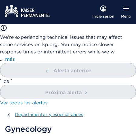
Menú
Inicie sesión
We're experiencing technical issues that may affect
some services on kp.org. You may notice slower
response times or intermittent errors while we w
…
más
Alerta anterior
mostrando
1
de
1
Próxima alerta
Ver todas las alertas
Departamentos y especialidades
Departamentos y especialidades
Gynecology