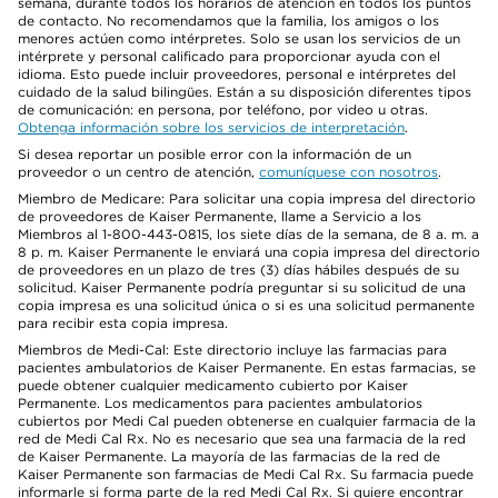
semana, durante todos los horarios de atención en todos los puntos
de contacto. No recomendamos que la familia, los amigos o los
menores actúen como intérpretes. Solo se usan los servicios de un
intérprete y personal calificado para proporcionar ayuda con el
idioma. Esto puede incluir proveedores, personal e intérpretes del
cuidado de la salud bilingües. Están a su disposición diferentes tipos
de comunicación: en persona, por teléfono, por video u otras.
Obtenga información sobre los servicios de interpretación
.
Si desea reportar un posible error con la información de un
proveedor o un centro de atención,
comuníquese con nosotros
.
Miembro de Medicare: Para solicitar una copia impresa del directorio
de proveedores de Kaiser Permanente, llame a Servicio a los
Miembros al 1-800-443-0815, los siete días de la semana, de 8 a. m. a
8 p. m. Kaiser Permanente le enviará una copia impresa del directorio
de proveedores en un plazo de tres (3) días hábiles después de su
solicitud. Kaiser Permanente podría preguntar si su solicitud de una
copia impresa es una solicitud única o si es una solicitud permanente
para recibir esta copia impresa.
Miembros de Medi-Cal: Este directorio incluye las farmacias para
pacientes ambulatorios de Kaiser Permanente. En estas farmacias, se
puede obtener cualquier medicamento cubierto por Kaiser
Permanente. Los medicamentos para pacientes ambulatorios
cubiertos por Medi Cal pueden obtenerse en cualquier farmacia de la
red de Medi Cal Rx. No es necesario que sea una farmacia de la red
de Kaiser Permanente. La mayoría de las farmacias de la red de
Kaiser Permanente son farmacias de Medi Cal Rx. Su farmacia puede
informarle si forma parte de la red Medi Cal Rx. Si quiere encontrar