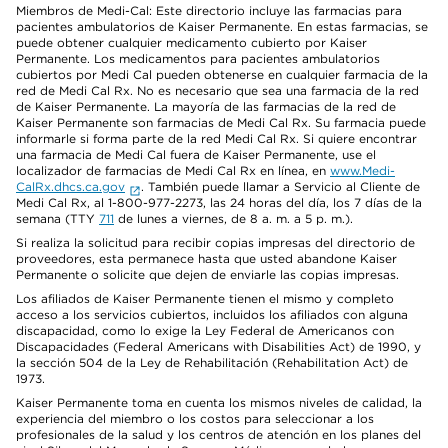
Miembros de Medi-Cal: Este directorio incluye las farmacias para
pacientes ambulatorios de Kaiser Permanente. En estas farmacias, se
puede obtener cualquier medicamento cubierto por Kaiser
Permanente. Los medicamentos para pacientes ambulatorios
cubiertos por Medi Cal pueden obtenerse en cualquier farmacia de la
red de Medi Cal Rx. No es necesario que sea una farmacia de la red
de Kaiser Permanente. La mayoría de las farmacias de la red de
Kaiser Permanente son farmacias de Medi Cal Rx. Su farmacia puede
informarle si forma parte de la red Medi Cal Rx. Si quiere encontrar
una farmacia de Medi Cal fuera de Kaiser Permanente, use el
localizador de farmacias de Medi Cal Rx en línea, en
www.Medi-
CalRx.dhcs.ca.gov
. También puede llamar a Servicio al Cliente de
Medi Cal Rx, al 1-800-977-2273, las 24 horas del día, los 7 días de la
semana (TTY
711
de lunes a viernes, de 8 a. m. a 5 p. m.).
Si realiza la solicitud para recibir copias impresas del directorio de
proveedores, esta permanece hasta que usted abandone Kaiser
Permanente o solicite que dejen de enviarle las copias impresas.
Los afiliados de Kaiser Permanente tienen el mismo y completo
acceso a los servicios cubiertos, incluidos los afiliados con alguna
discapacidad, como lo exige la Ley Federal de Americanos con
Discapacidades (Federal Americans with Disabilities Act) de 1990, y
la sección 504 de la Ley de Rehabilitación (Rehabilitation Act) de
1973.
Kaiser Permanente toma en cuenta los mismos niveles de calidad, la
experiencia del miembro o los costos para seleccionar a los
profesionales de la salud y los centros de atención en los planes del