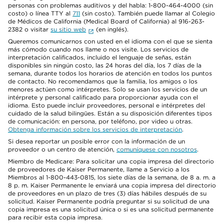
personas con problemas auditivos y del habla: 1-800-464-4000 (sin
costo) o línea TTY al
711
(sin costo). También puede llamar al Colegio
de Médicos de California (Medical Board of California) al 916-263-
2382 o visitar
su sitio web
(en inglés).
Queremos comunicarnos con usted en el idioma con el que se sienta
más cómodo cuando nos llame o nos visite. Los servicios de
interpretación calificados, incluido el lenguaje de señas, están
disponibles sin ningún costo, las 24 horas del día, los 7 días de la
semana, durante todos los horarios de atención en todos los puntos
de contacto. No recomendamos que la familia, los amigos o los
menores actúen como intérpretes. Solo se usan los servicios de un
intérprete y personal calificado para proporcionar ayuda con el
idioma. Esto puede incluir proveedores, personal e intérpretes del
cuidado de la salud bilingües. Están a su disposición diferentes tipos
de comunicación: en persona, por teléfono, por video u otras.
Obtenga información sobre los servicios de interpretación
.
Si desea reportar un posible error con la información de un
proveedor o un centro de atención,
comuníquese con nosotros
.
Miembro de Medicare: Para solicitar una copia impresa del directorio
de proveedores de Kaiser Permanente, llame a Servicio a los
Miembros al 1-800-443-0815, los siete días de la semana, de 8 a. m. a
8 p. m. Kaiser Permanente le enviará una copia impresa del directorio
de proveedores en un plazo de tres (3) días hábiles después de su
solicitud. Kaiser Permanente podría preguntar si su solicitud de una
copia impresa es una solicitud única o si es una solicitud permanente
para recibir esta copia impresa.