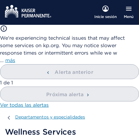
Menú
Inicie sesión
We're experiencing technical issues that may affect
some services on kp.org. You may notice slower
response times or intermittent errors while we w
…
más
Alerta anterior
mostrando
1
de
1
Próxima alerta
Ver todas las alertas
Departamentos y especialidades
Departamentos y especialidades
Wellness Services