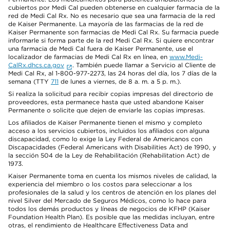
cubiertos por Medi Cal pueden obtenerse en cualquier farmacia de la
red de Medi Cal Rx. No es necesario que sea una farmacia de la red
de Kaiser Permanente. La mayoría de las farmacias de la red de
Kaiser Permanente son farmacias de Medi Cal Rx. Su farmacia puede
informarle si forma parte de la red Medi Cal Rx. Si quiere encontrar
una farmacia de Medi Cal fuera de Kaiser Permanente, use el
localizador de farmacias de Medi Cal Rx en línea, en
www.Medi-
CalRx.dhcs.ca.gov
. También puede llamar a Servicio al Cliente de
Medi Cal Rx, al 1-800-977-2273, las 24 horas del día, los 7 días de la
semana (TTY
711
de lunes a viernes, de 8 a. m. a 5 p. m.).
Si realiza la solicitud para recibir copias impresas del directorio de
proveedores, esta permanece hasta que usted abandone Kaiser
Permanente o solicite que dejen de enviarle las copias impresas.
Los afiliados de Kaiser Permanente tienen el mismo y completo
acceso a los servicios cubiertos, incluidos los afiliados con alguna
discapacidad, como lo exige la Ley Federal de Americanos con
Discapacidades (Federal Americans with Disabilities Act) de 1990, y
la sección 504 de la Ley de Rehabilitación (Rehabilitation Act) de
1973.
Kaiser Permanente toma en cuenta los mismos niveles de calidad, la
experiencia del miembro o los costos para seleccionar a los
profesionales de la salud y los centros de atención en los planes del
nivel Silver del Mercado de Seguros Médicos, como lo hace para
todos los demás productos y líneas de negocios de KFHP (Kaiser
Foundation Health Plan). Es posible que las medidas incluyan, entre
otras, el rendimiento de Healthcare Effectiveness Data and