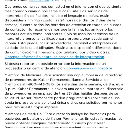
Queremos comunicarnos con usted en el idioma con el que se sienta
más cómodo cuando nos llame o nos visite. Los servicios de
interpretación calificados, incluido el lenguaje de señas, están
disponibles sin ningún costo, las 24 horas del día, los 7 días de la
semana, durante todos los horarios de atención en todos los puntos
de contacto. No recomendamos que la familia, los amigos o los
menores actúen como intérpretes. Solo se usan los servicios de un
intérprete y personal calificado para proporcionar ayuda con el
idioma. Esto puede incluir proveedores, personal e intérpretes del
cuidado de la salud bilingües. Están a su disposición diferentes tipos
de comunicación: en persona, por teléfono, por video u otras.
Obtenga información sobre los servicios de interpretación
.
Si desea reportar un posible error con la información de un
proveedor o un centro de atención,
comuníquese con nosotros
.
Miembro de Medicare: Para solicitar una copia impresa del directorio
de proveedores de Kaiser Permanente, llame a Servicio a los
Miembros al 1-800-443-0815, los siete días de la semana, de 8 a. m. a
8 p. m. Kaiser Permanente le enviará una copia impresa del directorio
de proveedores en un plazo de tres (3) días hábiles después de su
solicitud. Kaiser Permanente podría preguntar si su solicitud de una
copia impresa es una solicitud única o si es una solicitud permanente
para recibir esta copia impresa.
Miembros de Medi-Cal: Este directorio incluye las farmacias para
pacientes ambulatorios de Kaiser Permanente. En estas farmacias, se
puede obtener cualquier medicamento cubierto por Kaiser
Permanente. Los medicamentos para pacientes ambulatorios