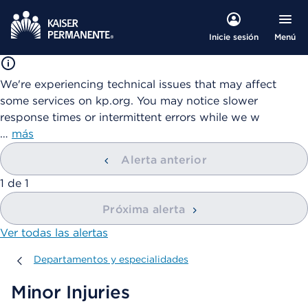
Menú
Inicie sesión
We're experiencing technical issues that may affect
some services on kp.org. You may notice slower
response times or intermittent errors while we w
…
más
Alerta anterior
mostrando
1
de
1
Próxima alerta
Ver todas las alertas
Departamentos y especialidades
Departamentos y especialidades
Minor Injuries