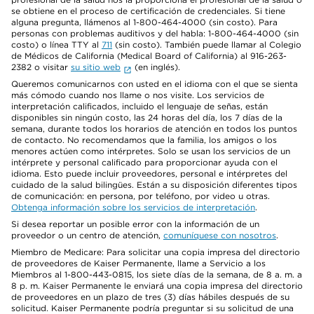
se obtiene en el proceso de certificación de credenciales. Si tiene
alguna pregunta, llámenos al 1-800-464-4000 (sin costo). Para
personas con problemas auditivos y del habla: 1-800-464-4000 (sin
costo) o línea TTY al
711
(sin costo). También puede llamar al Colegio
de Médicos de California (Medical Board of California) al 916-263-
2382 o visitar
su sitio web
(en inglés).
Queremos comunicarnos con usted en el idioma con el que se sienta
más cómodo cuando nos llame o nos visite. Los servicios de
interpretación calificados, incluido el lenguaje de señas, están
disponibles sin ningún costo, las 24 horas del día, los 7 días de la
semana, durante todos los horarios de atención en todos los puntos
de contacto. No recomendamos que la familia, los amigos o los
menores actúen como intérpretes. Solo se usan los servicios de un
intérprete y personal calificado para proporcionar ayuda con el
idioma. Esto puede incluir proveedores, personal e intérpretes del
cuidado de la salud bilingües. Están a su disposición diferentes tipos
de comunicación: en persona, por teléfono, por video u otras.
Obtenga información sobre los servicios de interpretación
.
Si desea reportar un posible error con la información de un
proveedor o un centro de atención,
comuníquese con nosotros
.
Miembro de Medicare: Para solicitar una copia impresa del directorio
de proveedores de Kaiser Permanente, llame a Servicio a los
Miembros al 1-800-443-0815, los siete días de la semana, de 8 a. m. a
8 p. m. Kaiser Permanente le enviará una copia impresa del directorio
de proveedores en un plazo de tres (3) días hábiles después de su
solicitud. Kaiser Permanente podría preguntar si su solicitud de una