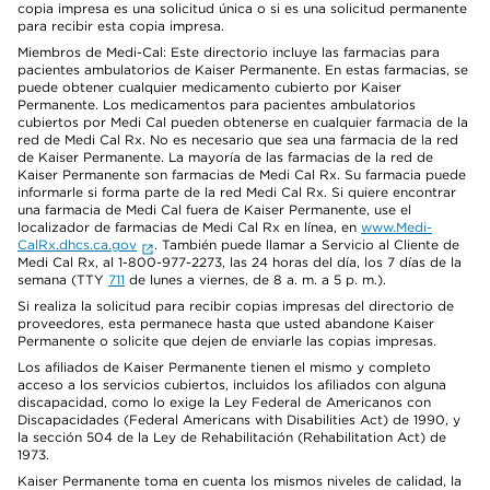
copia impresa es una solicitud única o si es una solicitud permanente
para recibir esta copia impresa.
Miembros de Medi-Cal: Este directorio incluye las farmacias para
pacientes ambulatorios de Kaiser Permanente. En estas farmacias, se
puede obtener cualquier medicamento cubierto por Kaiser
Permanente. Los medicamentos para pacientes ambulatorios
cubiertos por Medi Cal pueden obtenerse en cualquier farmacia de la
red de Medi Cal Rx. No es necesario que sea una farmacia de la red
de Kaiser Permanente. La mayoría de las farmacias de la red de
Kaiser Permanente son farmacias de Medi Cal Rx. Su farmacia puede
informarle si forma parte de la red Medi Cal Rx. Si quiere encontrar
una farmacia de Medi Cal fuera de Kaiser Permanente, use el
localizador de farmacias de Medi Cal Rx en línea, en
www.Medi-
CalRx.dhcs.ca.gov
. También puede llamar a Servicio al Cliente de
Medi Cal Rx, al 1-800-977-2273, las 24 horas del día, los 7 días de la
semana (TTY
711
de lunes a viernes, de 8 a. m. a 5 p. m.).
Si realiza la solicitud para recibir copias impresas del directorio de
proveedores, esta permanece hasta que usted abandone Kaiser
Permanente o solicite que dejen de enviarle las copias impresas.
Los afiliados de Kaiser Permanente tienen el mismo y completo
acceso a los servicios cubiertos, incluidos los afiliados con alguna
discapacidad, como lo exige la Ley Federal de Americanos con
Discapacidades (Federal Americans with Disabilities Act) de 1990, y
la sección 504 de la Ley de Rehabilitación (Rehabilitation Act) de
1973.
Kaiser Permanente toma en cuenta los mismos niveles de calidad, la