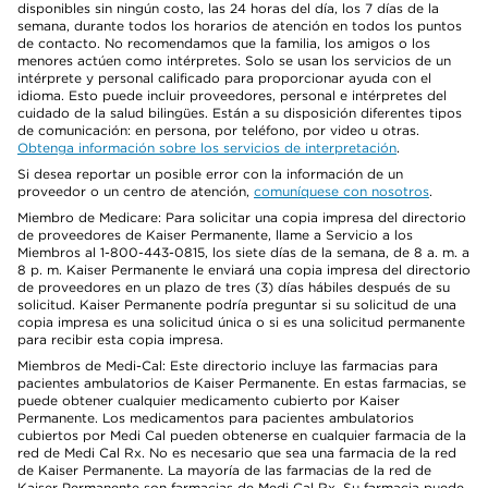
disponibles sin ningún costo, las 24 horas del día, los 7 días de la
semana, durante todos los horarios de atención en todos los puntos
de contacto. No recomendamos que la familia, los amigos o los
menores actúen como intérpretes. Solo se usan los servicios de un
intérprete y personal calificado para proporcionar ayuda con el
idioma. Esto puede incluir proveedores, personal e intérpretes del
cuidado de la salud bilingües. Están a su disposición diferentes tipos
de comunicación: en persona, por teléfono, por video u otras.
Obtenga información sobre los servicios de interpretación
.
Si desea reportar un posible error con la información de un
proveedor o un centro de atención,
comuníquese con nosotros
.
Miembro de Medicare: Para solicitar una copia impresa del directorio
de proveedores de Kaiser Permanente, llame a Servicio a los
Miembros al 1-800-443-0815, los siete días de la semana, de 8 a. m. a
8 p. m. Kaiser Permanente le enviará una copia impresa del directorio
de proveedores en un plazo de tres (3) días hábiles después de su
solicitud. Kaiser Permanente podría preguntar si su solicitud de una
copia impresa es una solicitud única o si es una solicitud permanente
para recibir esta copia impresa.
Miembros de Medi-Cal: Este directorio incluye las farmacias para
pacientes ambulatorios de Kaiser Permanente. En estas farmacias, se
puede obtener cualquier medicamento cubierto por Kaiser
Permanente. Los medicamentos para pacientes ambulatorios
cubiertos por Medi Cal pueden obtenerse en cualquier farmacia de la
red de Medi Cal Rx. No es necesario que sea una farmacia de la red
de Kaiser Permanente. La mayoría de las farmacias de la red de
Kaiser Permanente son farmacias de Medi Cal Rx. Su farmacia puede