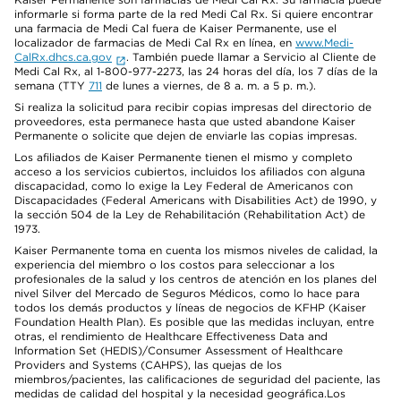
informarle si forma parte de la red Medi Cal Rx. Si quiere encontrar
una farmacia de Medi Cal fuera de Kaiser Permanente, use el
localizador de farmacias de Medi Cal Rx en línea, en
www.Medi-
CalRx.dhcs.ca.gov
. También puede llamar a Servicio al Cliente de
Medi Cal Rx, al 1-800-977-2273, las 24 horas del día, los 7 días de la
semana (TTY
711
de lunes a viernes, de 8 a. m. a 5 p. m.).
Si realiza la solicitud para recibir copias impresas del directorio de
proveedores, esta permanece hasta que usted abandone Kaiser
Permanente o solicite que dejen de enviarle las copias impresas.
Los afiliados de Kaiser Permanente tienen el mismo y completo
acceso a los servicios cubiertos, incluidos los afiliados con alguna
discapacidad, como lo exige la Ley Federal de Americanos con
Discapacidades (Federal Americans with Disabilities Act) de 1990, y
la sección 504 de la Ley de Rehabilitación (Rehabilitation Act) de
1973.
Kaiser Permanente toma en cuenta los mismos niveles de calidad, la
experiencia del miembro o los costos para seleccionar a los
profesionales de la salud y los centros de atención en los planes del
nivel Silver del Mercado de Seguros Médicos, como lo hace para
todos los demás productos y líneas de negocios de KFHP (Kaiser
Foundation Health Plan). Es posible que las medidas incluyan, entre
otras, el rendimiento de Healthcare Effectiveness Data and
Information Set (HEDIS)/Consumer Assessment of Healthcare
Providers and Systems (CAHPS), las quejas de los
miembros/pacientes, las calificaciones de seguridad del paciente, las
medidas de calidad del hospital y la necesidad geográfica.Los