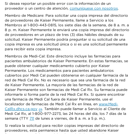
Si desea reportar un posible error con la información de un
proveedor o un centro de atención,
comuníquese con nosotros
.
Miembro de Medicare: Para solicitar una copia impresa del directorio
de proveedores de Kaiser Permanente, llame a Servicio a los
Miembros al 1-800-443-0815, los siete días de la semana, de 8 a. m. a
8 p. m. Kaiser Permanente le enviará una copia impresa del directorio
de proveedores en un plazo de tres (3) días hábiles después de su
solicitud. Kaiser Permanente podría preguntar si su solicitud de una
copia impresa es una solicitud única o si es una solicitud permanente
para recibir esta copia impresa.
Miembros de Medi-Cal: Este directorio incluye las farmacias para
pacientes ambulatorios de Kaiser Permanente. En estas farmacias, se
puede obtener cualquier medicamento cubierto por Kaiser
Permanente. Los medicamentos para pacientes ambulatorios
cubiertos por Medi Cal pueden obtenerse en cualquier farmacia de la
red de Medi Cal Rx. No es necesario que sea una farmacia de la red
de Kaiser Permanente. La mayoría de las farmacias de la red de
Kaiser Permanente son farmacias de Medi Cal Rx. Su farmacia puede
informarle si forma parte de la red Medi Cal Rx. Si quiere encontrar
una farmacia de Medi Cal fuera de Kaiser Permanente, use el
localizador de farmacias de Medi Cal Rx en línea, en
www.Medi-
CalRx.dhcs.ca.gov
. También puede llamar a Servicio al Cliente de
Medi Cal Rx, al 1-800-977-2273, las 24 horas del día, los 7 días de la
semana (TTY
711
de lunes a viernes, de 8 a. m. a 5 p. m.).
Si realiza la solicitud para recibir copias impresas del directorio de
proveedores, esta permanece hasta que usted abandone Kaiser