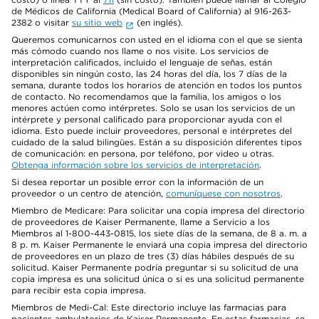
de Médicos de California (Medical Board of California) al 916-263-
2382 o visitar
su sitio web
(en inglés).
Queremos comunicarnos con usted en el idioma con el que se sienta
más cómodo cuando nos llame o nos visite. Los servicios de
interpretación calificados, incluido el lenguaje de señas, están
disponibles sin ningún costo, las 24 horas del día, los 7 días de la
semana, durante todos los horarios de atención en todos los puntos
de contacto. No recomendamos que la familia, los amigos o los
menores actúen como intérpretes. Solo se usan los servicios de un
intérprete y personal calificado para proporcionar ayuda con el
idioma. Esto puede incluir proveedores, personal e intérpretes del
cuidado de la salud bilingües. Están a su disposición diferentes tipos
de comunicación: en persona, por teléfono, por video u otras.
Obtenga información sobre los servicios de interpretación
.
Si desea reportar un posible error con la información de un
proveedor o un centro de atención,
comuníquese con nosotros
.
Miembro de Medicare: Para solicitar una copia impresa del directorio
de proveedores de Kaiser Permanente, llame a Servicio a los
Miembros al 1-800-443-0815, los siete días de la semana, de 8 a. m. a
8 p. m. Kaiser Permanente le enviará una copia impresa del directorio
de proveedores en un plazo de tres (3) días hábiles después de su
solicitud. Kaiser Permanente podría preguntar si su solicitud de una
copia impresa es una solicitud única o si es una solicitud permanente
para recibir esta copia impresa.
Miembros de Medi-Cal: Este directorio incluye las farmacias para
pacientes ambulatorios de Kaiser Permanente. En estas farmacias, se