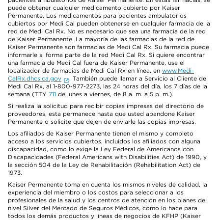
puede obtener cualquier medicamento cubierto por Kaiser
Permanente. Los medicamentos para pacientes ambulatorios
cubiertos por Medi Cal pueden obtenerse en cualquier farmacia de la
red de Medi Cal Rx. No es necesario que sea una farmacia de la red
de Kaiser Permanente. La mayoría de las farmacias de la red de
Kaiser Permanente son farmacias de Medi Cal Rx. Su farmacia puede
informarle si forma parte de la red Medi Cal Rx. Si quiere encontrar
una farmacia de Medi Cal fuera de Kaiser Permanente, use el
localizador de farmacias de Medi Cal Rx en línea, en
www.Medi-
CalRx.dhcs.ca.gov
. También puede llamar a Servicio al Cliente de
Medi Cal Rx, al 1-800-977-2273, las 24 horas del día, los 7 días de la
semana (TTY
711
de lunes a viernes, de 8 a. m. a 5 p. m.).
Si realiza la solicitud para recibir copias impresas del directorio de
proveedores, esta permanece hasta que usted abandone Kaiser
Permanente o solicite que dejen de enviarle las copias impresas.
Los afiliados de Kaiser Permanente tienen el mismo y completo
acceso a los servicios cubiertos, incluidos los afiliados con alguna
discapacidad, como lo exige la Ley Federal de Americanos con
Discapacidades (Federal Americans with Disabilities Act) de 1990, y
la sección 504 de la Ley de Rehabilitación (Rehabilitation Act) de
1973.
Kaiser Permanente toma en cuenta los mismos niveles de calidad, la
experiencia del miembro o los costos para seleccionar a los
profesionales de la salud y los centros de atención en los planes del
nivel Silver del Mercado de Seguros Médicos, como lo hace para
todos los demás productos y líneas de negocios de KFHP (Kaiser