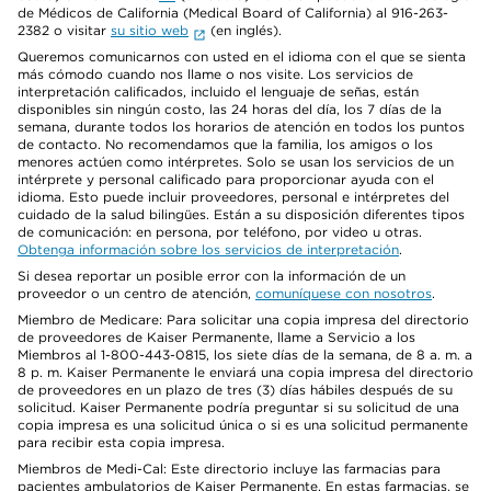
de Médicos de California (Medical Board of California) al 916-263-
2382 o visitar
su sitio web
(en inglés).
Queremos comunicarnos con usted en el idioma con el que se sienta
más cómodo cuando nos llame o nos visite. Los servicios de
interpretación calificados, incluido el lenguaje de señas, están
disponibles sin ningún costo, las 24 horas del día, los 7 días de la
semana, durante todos los horarios de atención en todos los puntos
de contacto. No recomendamos que la familia, los amigos o los
menores actúen como intérpretes. Solo se usan los servicios de un
intérprete y personal calificado para proporcionar ayuda con el
idioma. Esto puede incluir proveedores, personal e intérpretes del
cuidado de la salud bilingües. Están a su disposición diferentes tipos
de comunicación: en persona, por teléfono, por video u otras.
Obtenga información sobre los servicios de interpretación
.
Si desea reportar un posible error con la información de un
proveedor o un centro de atención,
comuníquese con nosotros
.
Miembro de Medicare: Para solicitar una copia impresa del directorio
de proveedores de Kaiser Permanente, llame a Servicio a los
Miembros al 1-800-443-0815, los siete días de la semana, de 8 a. m. a
8 p. m. Kaiser Permanente le enviará una copia impresa del directorio
de proveedores en un plazo de tres (3) días hábiles después de su
solicitud. Kaiser Permanente podría preguntar si su solicitud de una
copia impresa es una solicitud única o si es una solicitud permanente
para recibir esta copia impresa.
Miembros de Medi-Cal: Este directorio incluye las farmacias para
pacientes ambulatorios de Kaiser Permanente. En estas farmacias, se