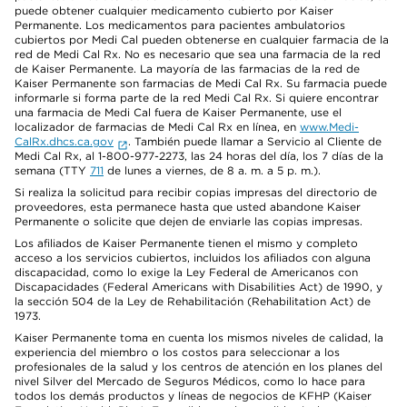
puede obtener cualquier medicamento cubierto por Kaiser
Permanente. Los medicamentos para pacientes ambulatorios
cubiertos por Medi Cal pueden obtenerse en cualquier farmacia de la
red de Medi Cal Rx. No es necesario que sea una farmacia de la red
de Kaiser Permanente. La mayoría de las farmacias de la red de
Kaiser Permanente son farmacias de Medi Cal Rx. Su farmacia puede
informarle si forma parte de la red Medi Cal Rx. Si quiere encontrar
una farmacia de Medi Cal fuera de Kaiser Permanente, use el
localizador de farmacias de Medi Cal Rx en línea, en
www.Medi-
CalRx.dhcs.ca.gov
. También puede llamar a Servicio al Cliente de
Medi Cal Rx, al 1-800-977-2273, las 24 horas del día, los 7 días de la
semana (TTY
711
de lunes a viernes, de 8 a. m. a 5 p. m.).
Si realiza la solicitud para recibir copias impresas del directorio de
proveedores, esta permanece hasta que usted abandone Kaiser
Permanente o solicite que dejen de enviarle las copias impresas.
Los afiliados de Kaiser Permanente tienen el mismo y completo
acceso a los servicios cubiertos, incluidos los afiliados con alguna
discapacidad, como lo exige la Ley Federal de Americanos con
Discapacidades (Federal Americans with Disabilities Act) de 1990, y
la sección 504 de la Ley de Rehabilitación (Rehabilitation Act) de
1973.
Kaiser Permanente toma en cuenta los mismos niveles de calidad, la
experiencia del miembro o los costos para seleccionar a los
profesionales de la salud y los centros de atención en los planes del
nivel Silver del Mercado de Seguros Médicos, como lo hace para
todos los demás productos y líneas de negocios de KFHP (Kaiser