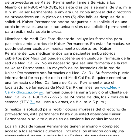
de proveedores de Kaiser Permanente, llame a Servicio a los
Miembros al 1-800-443-0815, los siete días de la semana, de 8 a. m. a
8 p. m. Kaiser Permanente le enviará una copia impresa del directorio
de proveedores en un plazo de tres (3) días hábiles después de su
solicitud. Kaiser Permanente podría preguntar si su solicitud de una
copia impresa es una solicitud única o si es una solicitud permanente
para recibir esta copia impresa.
Miembros de Medi-Cal: Este directorio incluye las farmacias para
pacientes ambulatorios de Kaiser Permanente. En estas farmacias, se
puede obtener cualquier medicamento cubierto por Kaiser
Permanente. Los medicamentos para pacientes ambulatorios
cubiertos por Medi Cal pueden obtenerse en cualquier farmacia de la
red de Medi Cal Rx. No es necesario que sea una farmacia de la red
de Kaiser Permanente. La mayoría de las farmacias de la red de
Kaiser Permanente son farmacias de Medi Cal Rx. Su farmacia puede
informarle si forma parte de la red Medi Cal Rx. Si quiere encontrar
una farmacia de Medi Cal fuera de Kaiser Permanente, use el
localizador de farmacias de Medi Cal Rx en línea, en
www.Medi-
CalRx.dhcs.ca.gov
. También puede llamar a Servicio al Cliente de
Medi Cal Rx, al 1-800-977-2273, las 24 horas del día, los 7 días de la
semana (TTY
711
de lunes a viernes, de 8 a. m. a 5 p. m.).
Si realiza la solicitud para recibir copias impresas del directorio de
proveedores, esta permanece hasta que usted abandone Kaiser
Permanente o solicite que dejen de enviarle las copias impresas.
Los afiliados de Kaiser Permanente tienen el mismo y completo
acceso a los servicios cubiertos, incluidos los afiliados con alguna
discapacidad, como lo exige la Ley Federal de Americanos con