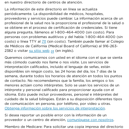
en nuestro directorio de centros de atención.
La información de este directorio en línea se actualiza
periódicamente. La disponibilidad de médicos, hospitales,
proveedores y servicios puede cambiar. La información acerca de un
profesional de la salud nos la proporciona el profesional de la salud o
se obtiene en el proceso de certificación de credenciales. Si tiene
alguna pregunta, llámenos al 1-800-464-4000 (sin costo). Para
personas con problemas auditivos y del habla: 1-800-464-4000 (sin
costo) o línea TTY al
711
(sin costo). También puede llamar al Colegio
de Médicos de California (Medical Board of California) al 916-263-
2382 o visitar
su sitio web
(en inglés).
Queremos comunicarnos con usted en el idioma con el que se sienta
más cómodo cuando nos llame o nos visite. Los servicios de
interpretación calificados, incluido el lenguaje de señas, están
disponibles sin ningún costo, las 24 horas del día, los 7 días de la
semana, durante todos los horarios de atención en todos los puntos
de contacto. No recomendamos que la familia, los amigos o los
menores actúen como intérpretes. Solo se usan los servicios de un
intérprete y personal calificado para proporcionar ayuda con el
idioma. Esto puede incluir proveedores, personal e intérpretes del
cuidado de la salud bilingües. Están a su disposición diferentes tipos
de comunicación: en persona, por teléfono, por video u otras.
Obtenga información sobre los servicios de interpretación
.
Si desea reportar un posible error con la información de un
proveedor o un centro de atención,
comuníquese con nosotros
.
Miembro de Medicare: Para solicitar una copia impresa del directorio