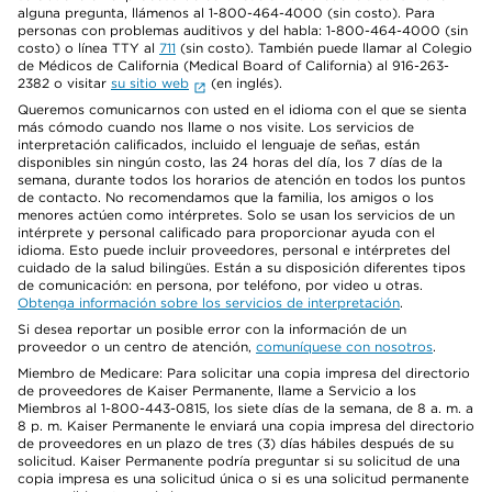
alguna pregunta, llámenos al 1-800-464-4000 (sin costo). Para
personas con problemas auditivos y del habla: 1-800-464-4000 (sin
costo) o línea TTY al
711
(sin costo). También puede llamar al Colegio
de Médicos de California (Medical Board of California) al 916-263-
2382 o visitar
su sitio web
(en inglés).
Queremos comunicarnos con usted en el idioma con el que se sienta
más cómodo cuando nos llame o nos visite. Los servicios de
interpretación calificados, incluido el lenguaje de señas, están
disponibles sin ningún costo, las 24 horas del día, los 7 días de la
semana, durante todos los horarios de atención en todos los puntos
de contacto. No recomendamos que la familia, los amigos o los
menores actúen como intérpretes. Solo se usan los servicios de un
intérprete y personal calificado para proporcionar ayuda con el
idioma. Esto puede incluir proveedores, personal e intérpretes del
cuidado de la salud bilingües. Están a su disposición diferentes tipos
de comunicación: en persona, por teléfono, por video u otras.
Obtenga información sobre los servicios de interpretación
.
Si desea reportar un posible error con la información de un
proveedor o un centro de atención,
comuníquese con nosotros
.
Miembro de Medicare: Para solicitar una copia impresa del directorio
de proveedores de Kaiser Permanente, llame a Servicio a los
Miembros al 1-800-443-0815, los siete días de la semana, de 8 a. m. a
8 p. m. Kaiser Permanente le enviará una copia impresa del directorio
de proveedores en un plazo de tres (3) días hábiles después de su
solicitud. Kaiser Permanente podría preguntar si su solicitud de una
copia impresa es una solicitud única o si es una solicitud permanente