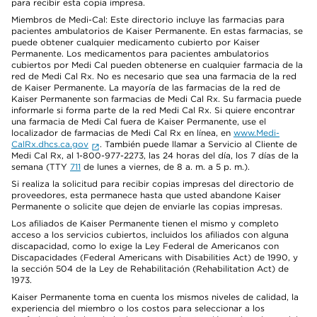
para recibir esta copia impresa.
Miembros de Medi-Cal: Este directorio incluye las farmacias para
pacientes ambulatorios de Kaiser Permanente. En estas farmacias, se
puede obtener cualquier medicamento cubierto por Kaiser
Permanente. Los medicamentos para pacientes ambulatorios
cubiertos por Medi Cal pueden obtenerse en cualquier farmacia de la
red de Medi Cal Rx. No es necesario que sea una farmacia de la red
de Kaiser Permanente. La mayoría de las farmacias de la red de
Kaiser Permanente son farmacias de Medi Cal Rx. Su farmacia puede
informarle si forma parte de la red Medi Cal Rx. Si quiere encontrar
una farmacia de Medi Cal fuera de Kaiser Permanente, use el
localizador de farmacias de Medi Cal Rx en línea, en
www.Medi-
CalRx.dhcs.ca.gov
. También puede llamar a Servicio al Cliente de
Medi Cal Rx, al 1-800-977-2273, las 24 horas del día, los 7 días de la
semana (TTY
711
de lunes a viernes, de 8 a. m. a 5 p. m.).
Si realiza la solicitud para recibir copias impresas del directorio de
proveedores, esta permanece hasta que usted abandone Kaiser
Permanente o solicite que dejen de enviarle las copias impresas.
Los afiliados de Kaiser Permanente tienen el mismo y completo
acceso a los servicios cubiertos, incluidos los afiliados con alguna
discapacidad, como lo exige la Ley Federal de Americanos con
Discapacidades (Federal Americans with Disabilities Act) de 1990, y
la sección 504 de la Ley de Rehabilitación (Rehabilitation Act) de
1973.
Kaiser Permanente toma en cuenta los mismos niveles de calidad, la
experiencia del miembro o los costos para seleccionar a los