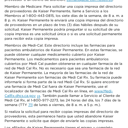
Miembro de Medicare: Para solicitar una copia impresa del directorio
de proveedores de Kaiser Permanente, llame a Servicio a los
Miembros al 1-800-443-0815, los siete días de la semana, de 8 a. m. a
8 p. m. Kaiser Permanente le enviará una copia impresa del directorio
de proveedores en un plazo de tres (3) días hábiles después de su
solicitud. Kaiser Permanente podría preguntar si su solicitud de una
copia impresa es una solicitud única o si es una solicitud permanente
para recibir esta copia impresa.
Miembros de Medi-Cal: Este directorio incluye las farmacias para
pacientes ambulatorios de Kaiser Permanente. En estas farmacias, se
puede obtener cualquier medicamento cubierto por Kaiser
Permanente. Los medicamentos para pacientes ambulatorios
cubiertos por Medi Cal pueden obtenerse en cualquier farmacia de la
red de Medi Cal Rx. No es necesario que sea una farmacia de la red
de Kaiser Permanente. La mayoría de las farmacias de la red de
Kaiser Permanente son farmacias de Medi Cal Rx. Su farmacia puede
informarle si forma parte de la red Medi Cal Rx. Si quiere encontrar
una farmacia de Medi Cal fuera de Kaiser Permanente, use el
localizador de farmacias de Medi Cal Rx en línea, en
www.Medi-
CalRx.dhcs.ca.gov
. También puede llamar a Servicio al Cliente de
Medi Cal Rx, al 1-800-977-2273, las 24 horas del día, los 7 días de la
semana (TTY
711
de lunes a viernes, de 8 a. m. a 5 p. m.).
Si realiza la solicitud para recibir copias impresas del directorio de
proveedores, esta permanece hasta que usted abandone Kaiser
Permanente o solicite que dejen de enviarle las copias impresas.
Los afiliados de Kaiser Permanente tienen el mismo y completo