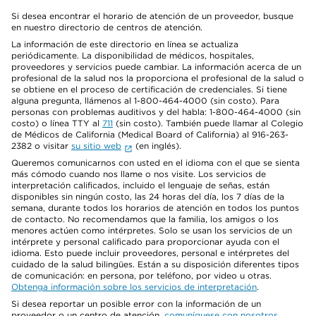
Si desea encontrar el horario de atención de un proveedor, busque
en nuestro directorio de centros de atención.
La información de este directorio en línea se actualiza
periódicamente. La disponibilidad de médicos, hospitales,
proveedores y servicios puede cambiar. La información acerca de un
profesional de la salud nos la proporciona el profesional de la salud o
se obtiene en el proceso de certificación de credenciales. Si tiene
alguna pregunta, llámenos al 1-800-464-4000 (sin costo). Para
personas con problemas auditivos y del habla: 1-800-464-4000 (sin
costo) o línea TTY al
711
(sin costo). También puede llamar al Colegio
de Médicos de California (Medical Board of California) al 916-263-
2382 o visitar
su sitio web
(en inglés).
Queremos comunicarnos con usted en el idioma con el que se sienta
más cómodo cuando nos llame o nos visite. Los servicios de
interpretación calificados, incluido el lenguaje de señas, están
disponibles sin ningún costo, las 24 horas del día, los 7 días de la
semana, durante todos los horarios de atención en todos los puntos
de contacto. No recomendamos que la familia, los amigos o los
menores actúen como intérpretes. Solo se usan los servicios de un
intérprete y personal calificado para proporcionar ayuda con el
idioma. Esto puede incluir proveedores, personal e intérpretes del
cuidado de la salud bilingües. Están a su disposición diferentes tipos
de comunicación: en persona, por teléfono, por video u otras.
Obtenga información sobre los servicios de interpretación
.
Si desea reportar un posible error con la información de un
proveedor o un centro de atención,
comuníquese con nosotros
.