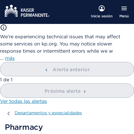
Menú
Inicie sesión
We're experiencing technical issues that may affect
some services on kp.org. You may notice slower
response times or intermittent errors while we w
…
más
Alerta anterior
mostrando
1
de
1
Próxima alerta
Ver todas las alertas
Departamentos y especialidades
Departamentos y especialidades
Pharmacy