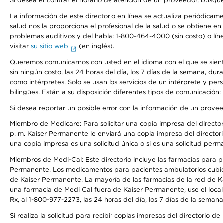
Si desea encontrar el horario de atención de un proveedor, busque
La información de este directorio en línea se actualiza periódicam
salud nos la proporciona el profesional de la salud o se obtiene e
problemas auditivos y del habla: 1-800-464-4000 (sin costo) o lín
visitar
su sitio web
(en inglés).
Queremos comunicarnos con usted en el idioma con el que se sienta 
sin ningún costo, las 24 horas del día, los 7 días de la semana, d
como intérpretes. Solo se usan los servicios de un intérprete y per
bilingües. Están a su disposición diferentes tipos de comunicación:
Si desea reportar un posible error con la información de un prove
Miembro de Medicare: Para solicitar una copia impresa del director
p. m. Kaiser Permanente le enviará una copia impresa del directori
una copia impresa es una solicitud única o si es una solicitud perm
Miembros de Medi-Cal: Este directorio incluye las farmacias para
Permanente. Los medicamentos para pacientes ambulatorios cubier
de Kaiser Permanente. La mayoría de las farmacias de la red de Ka
una farmacia de Medi Cal fuera de Kaiser Permanente, use el local
Rx, al 1-800-977-2273, las 24 horas del día, los 7 días de la sema
Si realiza la solicitud para recibir copias impresas del directori