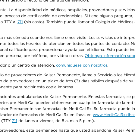
 en nuestro directorio de centros de atención.
ente. La disponibilidad de médicos, hospitales, proveedores y servici
n el proceso de certificación de credenciales. Si tiene alguna pregunt
ea TTY al
711
(sin costo). También puede llamar al Colegio de Médicos d
más cómodo cuando nos llame o nos visite. Los servicios de interpreta
urante todos los horarios de atención en todos los puntos de contacto.
sonal calificado para proporcionar ayuda con el idioma. Esto puede inc
 en persona, por teléfono, por video u otras.
Obtenga información sobre
edor o un centro de atención,
comuníquese con nosotros
.
io de proveedores de Kaiser Permanente, llame a Servicio a los Miembr
o de proveedores en un plazo de tres (3) días hábiles después de su s
anente para recibir esta copia impresa.
 pacientes ambulatorios de Kaiser Permanente. En estas farmacias, se
tos por Medi Cal pueden obtenerse en cualquier farmacia de la red d
iser Permanente son farmacias de Medi Cal Rx. Su farmacia puede info
izador de farmacias de Medi Cal Rx en línea, en
www.Medi-CalRx.dhcs
na (TTY
711
de lunes a viernes, de 8 a. m. a 5 p. m.).
o de proveedores, esta permanece hasta que usted abandone Kaiser Perm