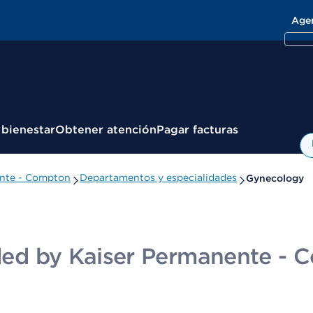
Age
 bienestar
Obtener atención
Pagar facturas
nente - Compton
Departamentos y especialidades
Gynecology
vided by Kaiser Permanente -