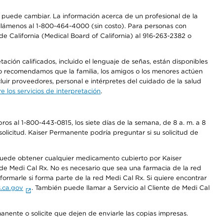
os puede cambiar. La información acerca de un profesional de la
a, llámenos al 1-800-464-4000 (sin costo). Para personas con
e California (Medical Board of California) al 916-263-2382 o
ción calificados, incluido el lenguaje de señas, están disponibles
 No recomendamos que la familia, los amigos o los menores actúen
luir proveedores, personal e intérpretes del cuidado de la salud
 los servicios de interpretación
.
os al 1-800-443-0815, los siete días de la semana, de 8 a. m. a 8
olicitud. Kaiser Permanente podría preguntar si su solicitud de
 puede obtener cualquier medicamento cubierto por Kaiser
e Medi Cal Rx. No es necesario que sea una farmacia de la red
rmarle si forma parte de la red Medi Cal Rx. Si quiere encontrar
.ca.gov
. También puede llamar a Servicio al Cliente de Medi Cal
anente o solicite que dejen de enviarle las copias impresas.