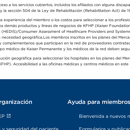
so a los servicios cubiertos, incluidos los afiliados con alguna disc
y la sección 504 de la Ley de Rehabilitación (Rehabilitation Act) de 1
 experiencia del miembro o los costos para seleccionar a los profesiona
s demás productos y líneas de negocios de KFHP (Kaiser Foundation He
t (HEDIS)/Consumer Assessment of Healthcare Providers and Systems (
 la necesidad geográfica.Los miembros inscritos en los planes del Me
s y complementarios que participan en la red de proveedores contrata
o médico de Kaiser Permanente y los médicos de la red deben seguir l
ribución geográfica para seleccionar los hospitales en los planes del 
HP). Accesibilidad a las oficinas médicas y centros médicos en este d
rganización
Ayuda para miembro
KP
Bienvenida a nuevos 
 y seguridad del paciente
Formularios y publica