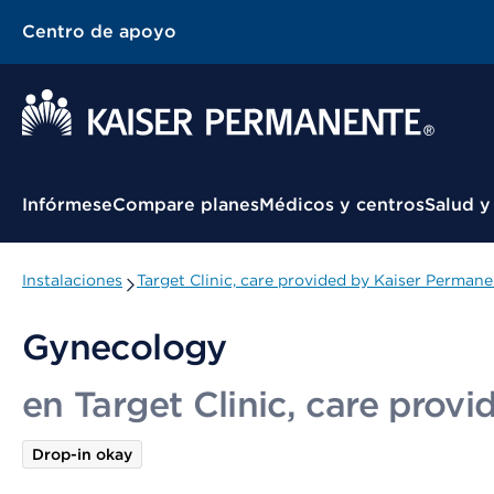
Centro de apoyo
Menú contextual
Infórmese
Compare planes
Médicos y centros
Salud y
Instalaciones
Target Clinic, care provided by Kaiser Perma
Gynecology
en Target Clinic, care pro
Drop-in okay