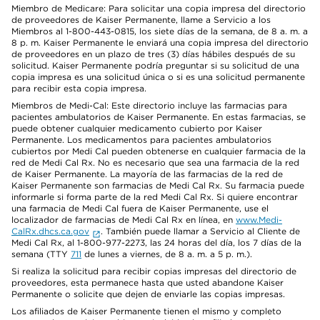
Miembro de Medicare: Para solicitar una copia impresa del directorio
de proveedores de Kaiser Permanente, llame a Servicio a los
Miembros al 1-800-443-0815, los siete días de la semana, de 8 a. m. a
8 p. m. Kaiser Permanente le enviará una copia impresa del directorio
de proveedores en un plazo de tres (3) días hábiles después de su
solicitud. Kaiser Permanente podría preguntar si su solicitud de una
copia impresa es una solicitud única o si es una solicitud permanente
para recibir esta copia impresa.
Miembros de Medi-Cal: Este directorio incluye las farmacias para
pacientes ambulatorios de Kaiser Permanente. En estas farmacias, se
puede obtener cualquier medicamento cubierto por Kaiser
Permanente. Los medicamentos para pacientes ambulatorios
cubiertos por Medi Cal pueden obtenerse en cualquier farmacia de la
red de Medi Cal Rx. No es necesario que sea una farmacia de la red
de Kaiser Permanente. La mayoría de las farmacias de la red de
Kaiser Permanente son farmacias de Medi Cal Rx. Su farmacia puede
informarle si forma parte de la red Medi Cal Rx. Si quiere encontrar
una farmacia de Medi Cal fuera de Kaiser Permanente, use el
localizador de farmacias de Medi Cal Rx en línea, en
www.Medi-
CalRx.dhcs.ca.gov
. También puede llamar a Servicio al Cliente de
Medi Cal Rx, al 1-800-977-2273, las 24 horas del día, los 7 días de la
semana (TTY
711
de lunes a viernes, de 8 a. m. a 5 p. m.).
Si realiza la solicitud para recibir copias impresas del directorio de
proveedores, esta permanece hasta que usted abandone Kaiser
Permanente o solicite que dejen de enviarle las copias impresas.
Los afiliados de Kaiser Permanente tienen el mismo y completo