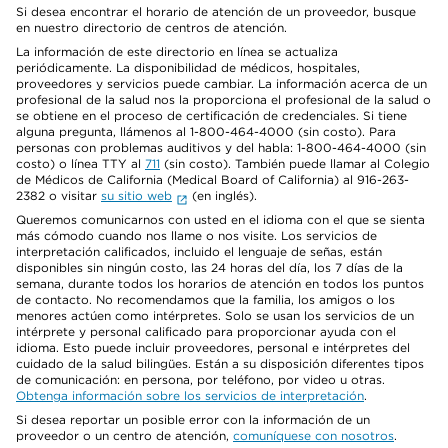
Si desea encontrar el horario de atención de un proveedor, busque
en nuestro directorio de centros de atención.
La información de este directorio en línea se actualiza
periódicamente. La disponibilidad de médicos, hospitales,
proveedores y servicios puede cambiar. La información acerca de un
profesional de la salud nos la proporciona el profesional de la salud o
se obtiene en el proceso de certificación de credenciales. Si tiene
alguna pregunta, llámenos al 1-800-464-4000 (sin costo). Para
personas con problemas auditivos y del habla: 1-800-464-4000 (sin
costo) o línea TTY al
711
(sin costo). También puede llamar al Colegio
de Médicos de California (Medical Board of California) al 916-263-
2382 o visitar
su sitio web
(en inglés).
Queremos comunicarnos con usted en el idioma con el que se sienta
más cómodo cuando nos llame o nos visite. Los servicios de
interpretación calificados, incluido el lenguaje de señas, están
disponibles sin ningún costo, las 24 horas del día, los 7 días de la
semana, durante todos los horarios de atención en todos los puntos
de contacto. No recomendamos que la familia, los amigos o los
menores actúen como intérpretes. Solo se usan los servicios de un
intérprete y personal calificado para proporcionar ayuda con el
idioma. Esto puede incluir proveedores, personal e intérpretes del
cuidado de la salud bilingües. Están a su disposición diferentes tipos
de comunicación: en persona, por teléfono, por video u otras.
Obtenga información sobre los servicios de interpretación
.
Si desea reportar un posible error con la información de un
proveedor o un centro de atención,
comuníquese con nosotros
.