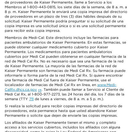
de proveedores de Kaiser Permanente, llame a Servicio a los
Miembros al 1-800-443-0815, los siete días de la semana, de 8 a. m. a
8 p. m. Kaiser Permanente le enviará una copia impresa del directorio
de proveedores en un plazo de tres (3) días hábiles después de su
solicitud. Kaiser Permanente podría preguntar si su solicitud de una
copia impresa es una solicitud única o si es una solicitud permanente
para recibir esta copia impresa.
Miembros de Medi-Cal: Este directorio incluye las farmacias para
pacientes ambulatorios de Kaiser Permanente. En estas farmacias, se
puede obtener cualquier medicamento cubierto por Kaiser
Permanente. Los medicamentos para pacientes ambulatorios
cubiertos por Medi Cal pueden obtenerse en cualquier farmacia de la
red de Medi Cal Rx. No es necesario que sea una farmacia de la red
de Kaiser Permanente. La mayoría de las farmacias de la red de
Kaiser Permanente son farmacias de Medi Cal Rx. Su farmacia puede
informarle si forma parte de la red Medi Cal Rx. Si quiere encontrar
una farmacia de Medi Cal fuera de Kaiser Permanente, use el
localizador de farmacias de Medi Cal Rx en línea, en
www.Medi-
CalRx.dhcs.ca.gov
. También puede llamar a Servicio al Cliente de
Medi Cal Rx, al 1-800-977-2273, las 24 horas del día, los 7 días de la
semana (TTY
711
de lunes a viernes, de 8 a. m. a 5 p. m.).
Si realiza la solicitud para recibir copias impresas del directorio de
proveedores, esta permanece hasta que usted abandone Kaiser
Permanente o solicite que dejen de enviarle las copias impresas.
Los afiliados de Kaiser Permanente tienen el mismo y completo
acceso a los servicios cubiertos, incluidos los afiliados con alguna
discapacidad, como lo exige la Ley Federal de Americanos con