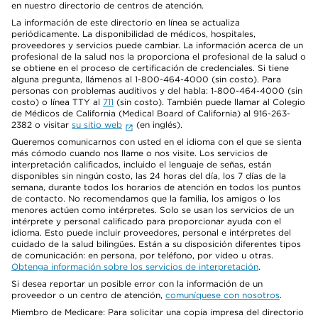
en nuestro directorio de centros de atención.
La información de este directorio en línea se actualiza
periódicamente. La disponibilidad de médicos, hospitales,
proveedores y servicios puede cambiar. La información acerca de un
profesional de la salud nos la proporciona el profesional de la salud o
se obtiene en el proceso de certificación de credenciales. Si tiene
alguna pregunta, llámenos al 1-800-464-4000 (sin costo). Para
personas con problemas auditivos y del habla: 1-800-464-4000 (sin
costo) o línea TTY al
711
(sin costo). También puede llamar al Colegio
de Médicos de California (Medical Board of California) al 916-263-
2382 o visitar
su sitio web
(en inglés).
Queremos comunicarnos con usted en el idioma con el que se sienta
más cómodo cuando nos llame o nos visite. Los servicios de
interpretación calificados, incluido el lenguaje de señas, están
disponibles sin ningún costo, las 24 horas del día, los 7 días de la
semana, durante todos los horarios de atención en todos los puntos
de contacto. No recomendamos que la familia, los amigos o los
menores actúen como intérpretes. Solo se usan los servicios de un
intérprete y personal calificado para proporcionar ayuda con el
idioma. Esto puede incluir proveedores, personal e intérpretes del
cuidado de la salud bilingües. Están a su disposición diferentes tipos
de comunicación: en persona, por teléfono, por video u otras.
Obtenga información sobre los servicios de interpretación
.
Si desea reportar un posible error con la información de un
proveedor o un centro de atención,
comuníquese con nosotros
.
Miembro de Medicare: Para solicitar una copia impresa del directorio