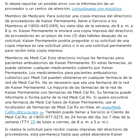
Si desea reportar un posible error con la información de un
proveedor o un centro de atención,
comuníquese con nosotros
.
Miembro de Medicare: Para solicitar una copia impresa del directorio
de proveedores de Kaiser Permanente, llame a Servicio a los
Miembros al 1-800-443-0815, los siete días de la semana, de 8 a. m. a
8 p. m. Kaiser Permanente le enviará una copia impresa del directorio
de proveedores en un plazo de tres (3) días hábiles después de su
solicitud. Kaiser Permanente podría preguntar si su solicitud de una
copia impresa es una solicitud única o si es una solicitud permanente
para recibir esta copia impresa.
Miembros de Medi-Cal: Este directorio incluye las farmacias para
pacientes ambulatorios de Kaiser Permanente. En estas farmacias, se
puede obtener cualquier medicamento cubierto por Kaiser
Permanente. Los medicamentos para pacientes ambulatorios
cubiertos por Medi Cal pueden obtenerse en cualquier farmacia de la
red de Medi Cal Rx. No es necesario que sea una farmacia de la red
de Kaiser Permanente. La mayoría de las farmacias de la red de
Kaiser Permanente son farmacias de Medi Cal Rx. Su farmacia puede
informarle si forma parte de la red Medi Cal Rx. Si quiere encontrar
una farmacia de Medi Cal fuera de Kaiser Permanente, use el
localizador de farmacias de Medi Cal Rx en línea, en
www.Medi-
CalRx.dhcs.ca.gov
. También puede llamar a Servicio al Cliente de
Medi Cal Rx, al 1-800-977-2273, las 24 horas del día, los 7 días de la
semana (TTY
711
de lunes a viernes, de 8 a. m. a 5 p. m.).
Si realiza la solicitud para recibir copias impresas del directorio de
proveedores, esta permanece hasta que usted abandone Kaiser