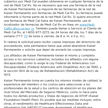
cubiertos por Medi Cal pueden obtenerse en cualquier farmacia de la
red de Medi Cal Rx. No es necesario que sea una farmacia de la red
de Kaiser Permanente. La mayoría de las farmacias de la red de
Kaiser Permanente son farmacias de Medi Cal Rx. Su farmacia puede
informarle si forma parte de la red Medi Cal Rx. Si quiere encontrar
una farmacia de Medi Cal fuera de Kaiser Permanente, use el
localizador de farmacias de Medi Cal Rx en línea, en
www.Medi-
CalRx.dhcs.ca.gov
. También puede llamar a Servicio al Cliente de
Medi Cal Rx, al 1-800-977-2273, las 24 horas del día, los 7 días de la
semana (TTY
711
de lunes a viernes, de 8 a. m. a 5 p. m.).
Si realiza la solicitud para recibir copias impresas del directorio de
proveedores, esta permanece hasta que usted abandone Kaiser
Permanente o solicite que dejen de enviarle las copias impresas.
Los afiliados de Kaiser Permanente tienen el mismo y completo
acceso a los servicios cubiertos, incluidos los afiliados con alguna
discapacidad, como lo exige la Ley Federal de Americanos con
Discapacidades (Federal Americans with Disabilities Act) de 1990, y
la sección 504 de la Ley de Rehabilitación (Rehabilitation Act) de
1973.
Kaiser Permanente toma en cuenta los mismos niveles de calidad, la
experiencia del miembro o los costos para seleccionar a los
profesionales de la salud y los centros de atención en los planes del
nivel Silver del Mercado de Seguros Médicos, como lo hace para
todos los demás productos y líneas de negocios de KFHP (Kaiser
Foundation Health Plan). Es posible que las medidas incluyan, entre
otras, el rendimiento de Healthcare Effectiveness Data and
Information Set (HEDIS)/Consumer Assessment of Healthcare