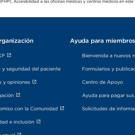
HP). Accesibilidad a las oficinas médicas y centros médicos en este d
rganización
Ayuda para miembro
KP
Bienvenida a nuevos 
 y seguridad del paciente
Formularios y publica
s y opiniones
Centro de Apoyo
gación
Ayuda para pagar sus 
miso con la Comunidad
Solicitudes de inform
dad e inclusión