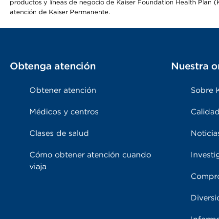
productos y líneas de negocio de Kaiser Foundation Health Plan (KF
atención de Kaiser Permanente.
Obtenga atención
Nuestra o
Obtener atención
Sobre 
Médicos y centros
Calidad
Clases de salud
Noticia
Cómo obtener atención cuando
Investi
viaja
Compro
Diversi