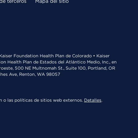
de terceros
Mapa del sitio
• Kaiser Foundation Health Plan de Colorado • Kaiser
n Health Plan de Estados del Atlántico Medio, Inc., en
oroeste, 500 NE Multnomah St., Suite 100, Portland, OR
aches Ave, Renton, WA 98057
 o las políticas de sitios web externos.
Detalles
.