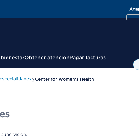
Age
 bienestar
Obtener atención
Pagar facturas
especialidades
Center for Women's Health
ces
 supervision.