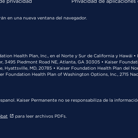
de privacidad
Privacidad de aplicaciones 
rirán en una nueva ventana del navegador.
ation Health Plan, Inc., en el Norte y Sur de California y Hawái 
r, 3495 Piedmont Road NE, Atlanta, GA 30305 • Kaiser Foundatio
ve, Hyattsville, MD, 20785 • Kaiser Foundation Health Plan del N
ser Foundation Health Plan of Washington Options, Inc., 2715 N
spanol. Kaiser Permanente no se responsabiliza de la información
obat
para leer archivos PDFs.