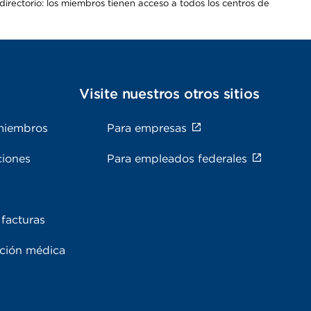
irectorio: los miembros tienen acceso a todos los centros de
s
Visite nuestros otros sitios
miembros
Para empresas
ciones
Para empleados federales
facturas
ación médica