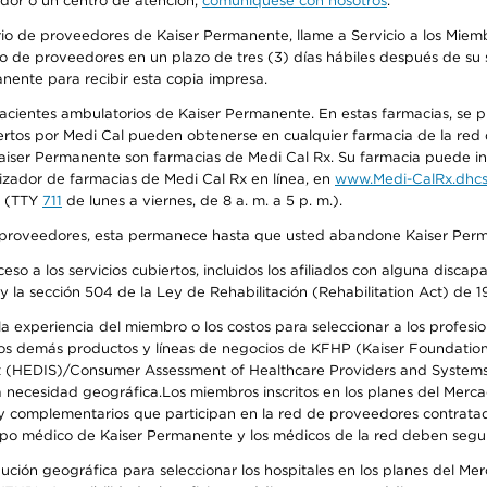
edor o un centro de atención,
comuníquese con nosotros
.
io de proveedores de Kaiser Permanente, llame a Servicio a los Miembr
o de proveedores en un plazo de tres (3) días hábiles después de su s
anente para recibir esta copia impresa.
 pacientes ambulatorios de Kaiser Permanente. En estas farmacias, se
tos por Medi Cal pueden obtenerse en cualquier farmacia de la red d
iser Permanente son farmacias de Medi Cal Rx. Su farmacia puede info
izador de farmacias de Medi Cal Rx en línea, en
www.Medi-CalRx.dhcs
na (TTY
711
de lunes a viernes, de 8 a. m. a 5 p. m.).
o de proveedores, esta permanece hasta que usted abandone Kaiser Perm
so a los servicios cubiertos, incluidos los afiliados con alguna disc
y la sección 504 de la Ley de Rehabilitación (Rehabilitation Act) de 1
 experiencia del miembro o los costos para seleccionar a los profesiona
s demás productos y líneas de negocios de KFHP (Kaiser Foundation He
t (HEDIS)/Consumer Assessment of Healthcare Providers and Systems (
 la necesidad geográfica.Los miembros inscritos en los planes del Me
s y complementarios que participan en la red de proveedores contrata
o médico de Kaiser Permanente y los médicos de la red deben seguir l
ribución geográfica para seleccionar los hospitales en los planes del 