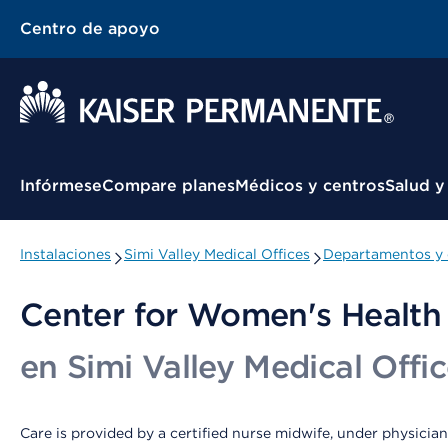
Centro de apoyo
Menú contextual
Infórmese
Compare planes
Médicos y centros
Salud y
Instalaciones
Simi Valley Medical Offices
Departamentos y 
Center for Women's Health
en Simi Valley Medical Offi
Care is provided by a certified nurse midwife, under physician