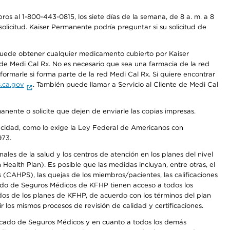
os al 1-800-443-0815, los siete días de la semana, de 8 a. m. a 8
olicitud. Kaiser Permanente podría preguntar si su solicitud de
 puede obtener cualquier medicamento cubierto por Kaiser
e Medi Cal Rx. No es necesario que sea una farmacia de la red
rmarle si forma parte de la red Medi Cal Rx. Si quiere encontrar
.ca.gov
. También puede llamar a Servicio al Cliente de Medi Cal
anente o solicite que dejen de enviarle las copias impresas.
apacidad, como lo exige la Ley Federal de Americanos con
973.
les de la salud y los centros de atención en los planes del nivel
alth Plan). Es posible que las medidas incluyan, entre otras, el
CAHPS), las quejas de los miembros/pacientes, las calificaciones
rcado de Seguros Médicos de KFHP tienen acceso a todos los
dos de los planes de KFHP, de acuerdo con los términos del plan
os mismos procesos de revisión de calidad y certificaciones.
Mercado de Seguros Médicos y en cuanto a todos los demás