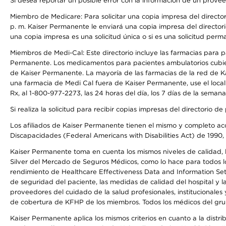
Si desea reportar un posible error con la información de un prove
Miembro de Medicare: Para solicitar una copia impresa del director
p. m. Kaiser Permanente le enviará una copia impresa del directori
una copia impresa es una solicitud única o si es una solicitud perm
Miembros de Medi-Cal: Este directorio incluye las farmacias para
Permanente. Los medicamentos para pacientes ambulatorios cubier
de Kaiser Permanente. La mayoría de las farmacias de la red de Ka
una farmacia de Medi Cal fuera de Kaiser Permanente, use el local
Rx, al 1-800-977-2273, las 24 horas del día, los 7 días de la sema
Si realiza la solicitud para recibir copias impresas del directori
Los afiliados de Kaiser Permanente tienen el mismo y completo acce
Discapacidades (Federal Americans with Disabilities Act) de 1990, 
Kaiser Permanente toma en cuenta los mismos niveles de calidad, la
Silver del Mercado de Seguros Médicos, como lo hace para todos lo
rendimiento de Healthcare Effectiveness Data and Information Se
de seguridad del paciente, las medidas de calidad del hospital y
proveedores del cuidado de la salud profesionales, institucionale
de cobertura de KFHP de los miembros. Todos los médicos del grup
Kaiser Permanente aplica los mismos criterios en cuanto a la dist