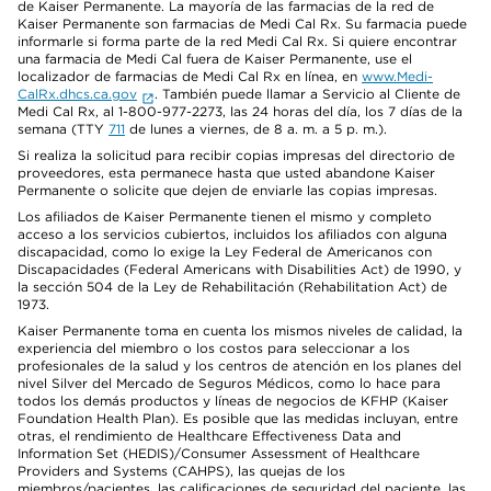
de Kaiser Permanente. La mayoría de las farmacias de la red de
Kaiser Permanente son farmacias de Medi Cal Rx. Su farmacia puede
informarle si forma parte de la red Medi Cal Rx. Si quiere encontrar
una farmacia de Medi Cal fuera de Kaiser Permanente, use el
localizador de farmacias de Medi Cal Rx en línea, en
www.Medi-
CalRx.dhcs.ca.gov
. También puede llamar a Servicio al Cliente de
Medi Cal Rx, al 1-800-977-2273, las 24 horas del día, los 7 días de la
semana (TTY
711
de lunes a viernes, de 8 a. m. a 5 p. m.).
Si realiza la solicitud para recibir copias impresas del directorio de
proveedores, esta permanece hasta que usted abandone Kaiser
Permanente o solicite que dejen de enviarle las copias impresas.
Los afiliados de Kaiser Permanente tienen el mismo y completo
acceso a los servicios cubiertos, incluidos los afiliados con alguna
discapacidad, como lo exige la Ley Federal de Americanos con
Discapacidades (Federal Americans with Disabilities Act) de 1990, y
la sección 504 de la Ley de Rehabilitación (Rehabilitation Act) de
1973.
Kaiser Permanente toma en cuenta los mismos niveles de calidad, la
experiencia del miembro o los costos para seleccionar a los
profesionales de la salud y los centros de atención en los planes del
nivel Silver del Mercado de Seguros Médicos, como lo hace para
todos los demás productos y líneas de negocios de KFHP (Kaiser
Foundation Health Plan). Es posible que las medidas incluyan, entre
otras, el rendimiento de Healthcare Effectiveness Data and
Information Set (HEDIS)/Consumer Assessment of Healthcare
Providers and Systems (CAHPS), las quejas de los
miembros/pacientes, las calificaciones de seguridad del paciente, las