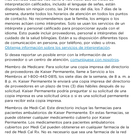
interpretación calificados, incluido el lenguaje de señas, están
disponibles sin ningún costo, las 24 horas del día, los 7 días de la
semana, durante todos los horarios de atención en todos los puntos
de contacto. No recomendamos que la familia, los amigos o los
menores actúen como intérpretes. Solo se usan los servicios de un
intérprete y personal calificado para proporcionar ayuda con el
idioma. Esto puede incluir proveedores, personal e intérpretes del
cuidado de la salud bilingües. Están a su disposición diferentes tipos
de comunicación: en persona, por teléfono, por video u otras.
Obtenga información sobre los servicios de interpretación
.
Si desea reportar un posible error con la información de un
proveedor o un centro de atención,
comuníquese con nosotros
.
Miembro de Medicare: Para solicitar una copia impresa del directorio
de proveedores de Kaiser Permanente, llame a Servicio a los
Miembros al 1-800-443-0815, los siete días de la semana, de 8 a. m. a
8 p. m. Kaiser Permanente le enviará una copia impresa del directorio
de proveedores en un plazo de tres (3) días hábiles después de su
solicitud. Kaiser Permanente podría preguntar si su solicitud de una
copia impresa es una solicitud única o si es una solicitud permanente
para recibir esta copia impresa.
Miembros de Medi-Cal: Este directorio incluye las farmacias para
pacientes ambulatorios de Kaiser Permanente. En estas farmacias, se
puede obtener cualquier medicamento cubierto por Kaiser
Permanente. Los medicamentos para pacientes ambulatorios
cubiertos por Medi Cal pueden obtenerse en cualquier farmacia de la
red de Medi Cal Rx. No es necesario que sea una farmacia de la red