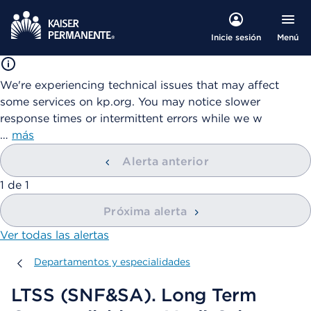
Menú
Inicie sesión
We're experiencing technical issues that may affect
some services on kp.org. You may notice slower
response times or intermittent errors while we w
…
más
Alerta anterior
mostrando
1
de
1
Próxima alerta
Ver todas las alertas
Departamentos y especialidades
Departamentos y especialidades
LTSS (SNF&SA). Long Term