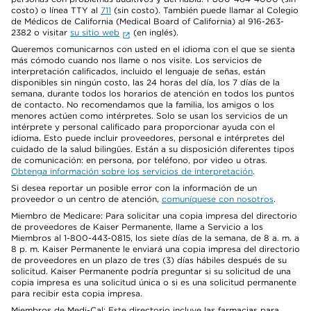
costo) o línea TTY al
711
(sin costo). También puede llamar al Colegio
de Médicos de California (Medical Board of California) al 916-263-
2382 o visitar
su sitio web
(en inglés).
Queremos comunicarnos con usted en el idioma con el que se sienta
más cómodo cuando nos llame o nos visite. Los servicios de
interpretación calificados, incluido el lenguaje de señas, están
disponibles sin ningún costo, las 24 horas del día, los 7 días de la
semana, durante todos los horarios de atención en todos los puntos
de contacto. No recomendamos que la familia, los amigos o los
menores actúen como intérpretes. Solo se usan los servicios de un
intérprete y personal calificado para proporcionar ayuda con el
idioma. Esto puede incluir proveedores, personal e intérpretes del
cuidado de la salud bilingües. Están a su disposición diferentes tipos
de comunicación: en persona, por teléfono, por video u otras.
Obtenga información sobre los servicios de interpretación
.
Si desea reportar un posible error con la información de un
proveedor o un centro de atención,
comuníquese con nosotros
.
Miembro de Medicare: Para solicitar una copia impresa del directorio
de proveedores de Kaiser Permanente, llame a Servicio a los
Miembros al 1-800-443-0815, los siete días de la semana, de 8 a. m. a
8 p. m. Kaiser Permanente le enviará una copia impresa del directorio
de proveedores en un plazo de tres (3) días hábiles después de su
solicitud. Kaiser Permanente podría preguntar si su solicitud de una
copia impresa es una solicitud única o si es una solicitud permanente
para recibir esta copia impresa.
Miembros de Medi-Cal: Este directorio incluye las farmacias para