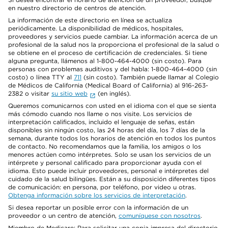
en nuestro directorio de centros de atención.
La información de este directorio en línea se actualiza
periódicamente. La disponibilidad de médicos, hospitales,
proveedores y servicios puede cambiar. La información acerca de un
profesional de la salud nos la proporciona el profesional de la salud o
se obtiene en el proceso de certificación de credenciales. Si tiene
alguna pregunta, llámenos al 1-800-464-4000 (sin costo). Para
personas con problemas auditivos y del habla: 1-800-464-4000 (sin
costo) o línea TTY al
711
(sin costo). También puede llamar al Colegio
de Médicos de California (Medical Board of California) al 916-263-
2382 o visitar
su sitio web
(en inglés).
Queremos comunicarnos con usted en el idioma con el que se sienta
más cómodo cuando nos llame o nos visite. Los servicios de
interpretación calificados, incluido el lenguaje de señas, están
disponibles sin ningún costo, las 24 horas del día, los 7 días de la
semana, durante todos los horarios de atención en todos los puntos
de contacto. No recomendamos que la familia, los amigos o los
menores actúen como intérpretes. Solo se usan los servicios de un
intérprete y personal calificado para proporcionar ayuda con el
idioma. Esto puede incluir proveedores, personal e intérpretes del
cuidado de la salud bilingües. Están a su disposición diferentes tipos
de comunicación: en persona, por teléfono, por video u otras.
Obtenga información sobre los servicios de interpretación
.
Si desea reportar un posible error con la información de un
proveedor o un centro de atención,
comuníquese con nosotros
.
Miembro de Medicare: Para solicitar una copia impresa del directorio