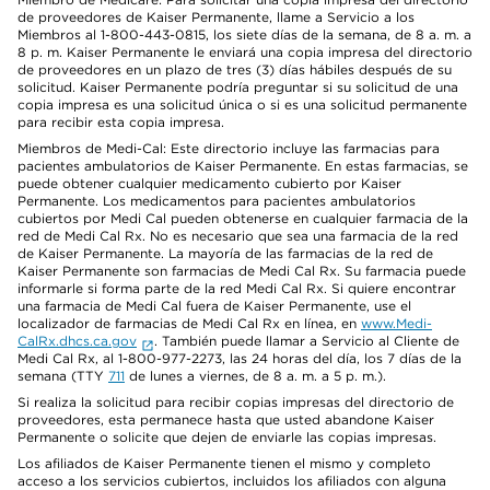
de proveedores de Kaiser Permanente, llame a Servicio a los
Miembros al 1-800-443-0815, los siete días de la semana, de 8 a. m. a
8 p. m. Kaiser Permanente le enviará una copia impresa del directorio
de proveedores en un plazo de tres (3) días hábiles después de su
solicitud. Kaiser Permanente podría preguntar si su solicitud de una
copia impresa es una solicitud única o si es una solicitud permanente
para recibir esta copia impresa.
Miembros de Medi-Cal: Este directorio incluye las farmacias para
pacientes ambulatorios de Kaiser Permanente. En estas farmacias, se
puede obtener cualquier medicamento cubierto por Kaiser
Permanente. Los medicamentos para pacientes ambulatorios
cubiertos por Medi Cal pueden obtenerse en cualquier farmacia de la
red de Medi Cal Rx. No es necesario que sea una farmacia de la red
de Kaiser Permanente. La mayoría de las farmacias de la red de
Kaiser Permanente son farmacias de Medi Cal Rx. Su farmacia puede
informarle si forma parte de la red Medi Cal Rx. Si quiere encontrar
una farmacia de Medi Cal fuera de Kaiser Permanente, use el
localizador de farmacias de Medi Cal Rx en línea, en
www.Medi-
CalRx.dhcs.ca.gov
. También puede llamar a Servicio al Cliente de
Medi Cal Rx, al 1-800-977-2273, las 24 horas del día, los 7 días de la
semana (TTY
711
de lunes a viernes, de 8 a. m. a 5 p. m.).
Si realiza la solicitud para recibir copias impresas del directorio de
proveedores, esta permanece hasta que usted abandone Kaiser
Permanente o solicite que dejen de enviarle las copias impresas.
Los afiliados de Kaiser Permanente tienen el mismo y completo
acceso a los servicios cubiertos, incluidos los afiliados con alguna