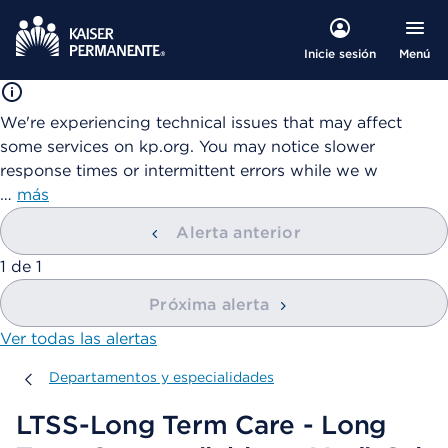
Menú
Inicie sesión
We're experiencing technical issues that may affect
some services on kp.org. You may notice slower
response times or intermittent errors while we w
…
más
Alerta anterior
mostrando
1
de
1
Próxima alerta
Ver todas las alertas
Departamentos y especialidades
Departamentos y especialidades
LTSS-Long Term Care - Long