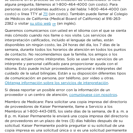
alguna pregunta, llámenos al 1-800-464-4000 (sin costo). Para
personas con problemas auditivos y del habla: 1-800-464-4000 (sin
costo) o línea TTY al
711
(sin costo). También puede llamar al Colegio
de Médicos de California (Medical Board of California) al 916-263-
2382 o visitar
su sitio web
(en inglés).
Queremos comunicarnos con usted en el idioma con el que se sienta
más cómodo cuando nos llame o nos visite. Los servicios de
interpretación calificados, incluido el lenguaje de señas, están
disponibles sin ningún costo, las 24 horas del día, los 7 días de la
semana, durante todos los horarios de atención en todos los puntos
de contacto. No recomendamos que la familia, los amigos o los
menores actúen como intérpretes. Solo se usan los servicios de un
intérprete y personal calificado para proporcionar ayuda con el
idioma. Esto puede incluir proveedores, personal e intérpretes del
cuidado de la salud bilingües. Están a su disposición diferentes tipos
de comunicación: en persona, por teléfono, por video u otras.
Obtenga información sobre los servicios de interpretación
.
Si desea reportar un posible error con la información de un
proveedor o un centro de atención,
comuníquese con nosotros
.
Miembro de Medicare: Para solicitar una copia impresa del directorio
de proveedores de Kaiser Permanente, llame a Servicio a los
Miembros al 1-800-443-0815, los siete días de la semana, de 8 a. m. a
8 p. m. Kaiser Permanente le enviará una copia impresa del directorio
de proveedores en un plazo de tres (3) días hábiles después de su
solicitud. Kaiser Permanente podría preguntar si su solicitud de una
copia impresa es una solicitud única o si es una solicitud permanente