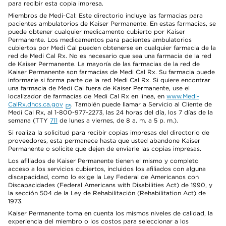
para recibir esta copia impresa.
Miembros de Medi-Cal: Este directorio incluye las farmacias para
pacientes ambulatorios de Kaiser Permanente. En estas farmacias, se
puede obtener cualquier medicamento cubierto por Kaiser
Permanente. Los medicamentos para pacientes ambulatorios
cubiertos por Medi Cal pueden obtenerse en cualquier farmacia de la
red de Medi Cal Rx. No es necesario que sea una farmacia de la red
de Kaiser Permanente. La mayoría de las farmacias de la red de
Kaiser Permanente son farmacias de Medi Cal Rx. Su farmacia puede
informarle si forma parte de la red Medi Cal Rx. Si quiere encontrar
una farmacia de Medi Cal fuera de Kaiser Permanente, use el
localizador de farmacias de Medi Cal Rx en línea, en
www.Medi-
CalRx.dhcs.ca.gov
. También puede llamar a Servicio al Cliente de
Medi Cal Rx, al 1-800-977-2273, las 24 horas del día, los 7 días de la
semana (TTY
711
de lunes a viernes, de 8 a. m. a 5 p. m.).
Si realiza la solicitud para recibir copias impresas del directorio de
proveedores, esta permanece hasta que usted abandone Kaiser
Permanente o solicite que dejen de enviarle las copias impresas.
Los afiliados de Kaiser Permanente tienen el mismo y completo
acceso a los servicios cubiertos, incluidos los afiliados con alguna
discapacidad, como lo exige la Ley Federal de Americanos con
Discapacidades (Federal Americans with Disabilities Act) de 1990, y
la sección 504 de la Ley de Rehabilitación (Rehabilitation Act) de
1973.
Kaiser Permanente toma en cuenta los mismos niveles de calidad, la
experiencia del miembro o los costos para seleccionar a los