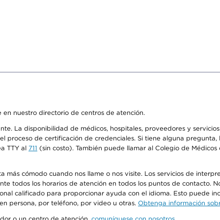
 en nuestro directorio de centros de atención.
ente. La disponibilidad de médicos, hospitales, proveedores y servici
n el proceso de certificación de credenciales. Si tiene alguna pregunt
ea TTY al
711
(sin costo). También puede llamar al Colegio de Médicos d
más cómodo cuando nos llame o nos visite. Los servicios de interpreta
urante todos los horarios de atención en todos los puntos de contacto.
sonal calificado para proporcionar ayuda con el idioma. Esto puede inc
 en persona, por teléfono, por video u otras.
Obtenga información sobre
edor o un centro de atención,
comuníquese con nosotros
.