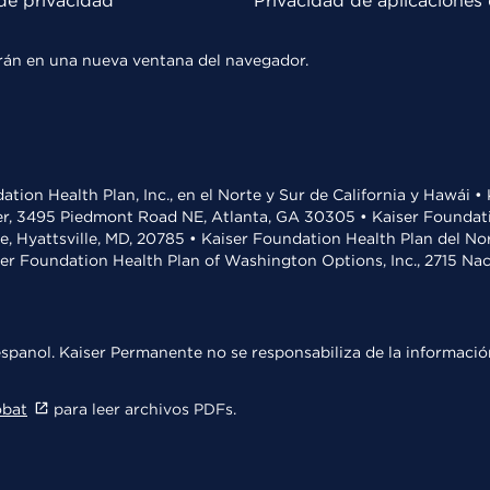
de privacidad
Privacidad de aplicaciones 
rirán en una nueva ventana del navegador.
ation Health Plan, Inc., en el Norte y Sur de California y Hawái 
r, 3495 Piedmont Road NE, Atlanta, GA 30305 • Kaiser Foundatio
ve, Hyattsville, MD, 20785 • Kaiser Foundation Health Plan del N
ser Foundation Health Plan of Washington Options, Inc., 2715 N
spanol. Kaiser Permanente no se responsabiliza de la información
obat
para leer archivos PDFs.