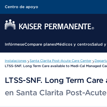
Centro de apoyo
Menú contextual
Infórmese
Compare planes
Médicos y centros
Salud y
Instalaciones
Santa Clarita Post-Acute Care Center
Depart
LTSS-SNF. Long Term Care available to Medi-Cal Managed Ca
LTSS-SNF. Long Term Care 
en Santa Clarita Post-Acut