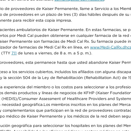
io de proveedores de Kaiser Permanente, llame a Servicio a los Miembr
o de proveedores en un plazo de tres (3) días hábiles después de su s
anente para recibir esta copia impresa.
 pacientes ambulatorios de Kaiser Permanente. En estas farmacias, se
tos por Medi Cal pueden obtenerse en cualquier farmacia de la red d
iser Permanente son farmacias de Medi Cal Rx. Su farmacia puede info
izador de farmacias de Medi Cal Rx en línea, en
www.Medi-CalRx.dhcs
na (TTY
711
de lunes a viernes, de 8 a. m. a 5 p. m.).
o de proveedores, esta permanece hasta que usted abandone Kaiser Perm
so a los servicios cubiertos, incluidos los afiliados con alguna disc
y la sección 504 de la Ley de Rehabilitación (Rehabilitation Act) de 1
 experiencia del miembro o los costos para seleccionar a los profesiona
s demás productos y líneas de negocios de KFHP (Kaiser Foundation He
t (HEDIS)/Consumer Assessment of Healthcare Providers and Systems (
 la necesidad geográfica.Los miembros inscritos en los planes del Me
s y complementarios que participan en la red de proveedores contrata
o médico de Kaiser Permanente y los médicos de la red deben seguir l
ribución geográfica para seleccionar los hospitales en los planes del 