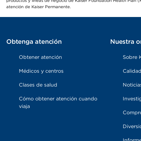
productos y líneas de negocio de Kaiser Foundation Health Plan (KF
atención de Kaiser Permanente.
Obtenga atención
Nuestra o
Obtener atención
Sobre 
Médicos y centros
Calidad
Clases de salud
Noticia
Cómo obtener atención cuando
Investi
viaja
Compro
Diversi
Inform