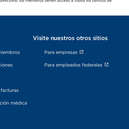
irectorio: los miembros tienen acceso a todos los centros de
s
Visite nuestros otros sitios
miembros
Para empresas
ciones
Para empleados federales
facturas
ación médica