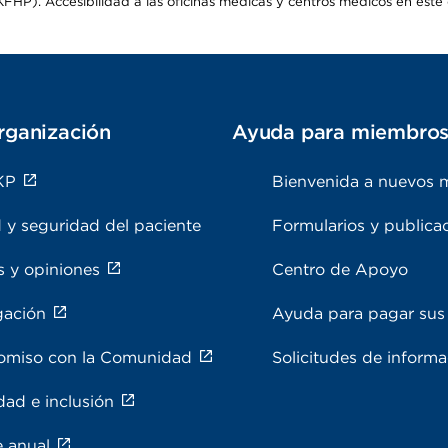
HP). Accesibilidad a las oficinas médicas y centros médicos en este d
rganización
Ayuda para miembro
KP
Bienvenida a nuevos 
 y seguridad del paciente
Formularios y publica
s y opiniones
Centro de Apoyo
gación
Ayuda para pagar sus 
miso con la Comunidad
Solicitudes de inform
dad e inclusión
e anual