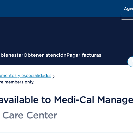
Age
 bienestar
Obtener atención
Pagar facturas
amentos y especialidades
re members only.
available to Medi-Cal Manag
e Care Center