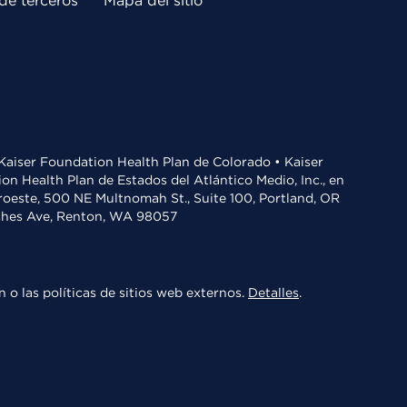
de terceros
Mapa del sitio
• Kaiser Foundation Health Plan de Colorado • Kaiser
n Health Plan de Estados del Atlántico Medio, Inc., en
oroeste, 500 NE Multnomah St., Suite 100, Portland, OR
aches Ave, Renton, WA 98057
 o las políticas de sitios web externos.
Detalles
.