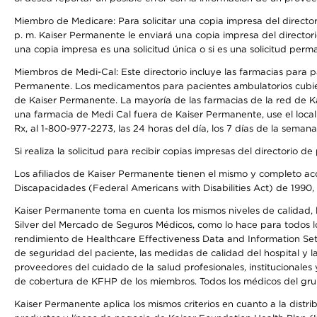
Miembro de Medicare: Para solicitar una copia impresa del director
p. m. Kaiser Permanente le enviará una copia impresa del directori
una copia impresa es una solicitud única o si es una solicitud perm
Miembros de Medi-Cal: Este directorio incluye las farmacias para
Permanente. Los medicamentos para pacientes ambulatorios cubier
de Kaiser Permanente. La mayoría de las farmacias de la red de Ka
una farmacia de Medi Cal fuera de Kaiser Permanente, use el local
Rx, al 1-800-977-2273, las 24 horas del día, los 7 días de la sema
Si realiza la solicitud para recibir copias impresas del directori
Los afiliados de Kaiser Permanente tienen el mismo y completo acce
Discapacidades (Federal Americans with Disabilities Act) de 1990, 
Kaiser Permanente toma en cuenta los mismos niveles de calidad, la
Silver del Mercado de Seguros Médicos, como lo hace para todos lo
rendimiento de Healthcare Effectiveness Data and Information Se
de seguridad del paciente, las medidas de calidad del hospital y
proveedores del cuidado de la salud profesionales, institucionale
de cobertura de KFHP de los miembros. Todos los médicos del grup
Kaiser Permanente aplica los mismos criterios en cuanto a la dist