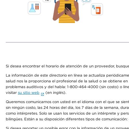
Si desea encontrar el horario de atención de un proveedor, busque
La información de este directorio en línea se actualiza periódicam
salud nos la proporciona el profesional de la salud o se obtiene e
problemas auditivos y del habla: 1-800-464-4000 (sin costo) o lín
visitar
su sitio web
(en inglés).
Queremos comunicarnos con usted en el idioma con el que se sienta 
sin ningún costo, las 24 horas del día, los 7 días de la semana, d
como intérpretes. Solo se usan los servicios de un intérprete y per
bilingües. Están a su disposición diferentes tipos de comunicación:
Si desea reportar un posible error con la información de un prove