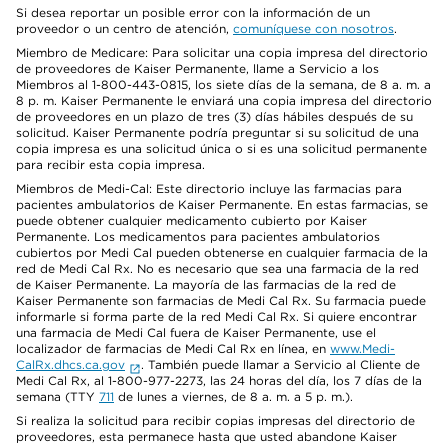
Si desea reportar un posible error con la información de un
proveedor o un centro de atención,
comuníquese con nosotros
.
Miembro de Medicare: Para solicitar una copia impresa del directorio
de proveedores de Kaiser Permanente, llame a Servicio a los
Miembros al 1-800-443-0815, los siete días de la semana, de 8 a. m. a
8 p. m. Kaiser Permanente le enviará una copia impresa del directorio
de proveedores en un plazo de tres (3) días hábiles después de su
solicitud. Kaiser Permanente podría preguntar si su solicitud de una
copia impresa es una solicitud única o si es una solicitud permanente
para recibir esta copia impresa.
Miembros de Medi-Cal: Este directorio incluye las farmacias para
pacientes ambulatorios de Kaiser Permanente. En estas farmacias, se
puede obtener cualquier medicamento cubierto por Kaiser
Permanente. Los medicamentos para pacientes ambulatorios
cubiertos por Medi Cal pueden obtenerse en cualquier farmacia de la
red de Medi Cal Rx. No es necesario que sea una farmacia de la red
de Kaiser Permanente. La mayoría de las farmacias de la red de
Kaiser Permanente son farmacias de Medi Cal Rx. Su farmacia puede
informarle si forma parte de la red Medi Cal Rx. Si quiere encontrar
una farmacia de Medi Cal fuera de Kaiser Permanente, use el
localizador de farmacias de Medi Cal Rx en línea, en
www.Medi-
CalRx.dhcs.ca.gov
. También puede llamar a Servicio al Cliente de
Medi Cal Rx, al 1-800-977-2273, las 24 horas del día, los 7 días de la
semana (TTY
711
de lunes a viernes, de 8 a. m. a 5 p. m.).
Si realiza la solicitud para recibir copias impresas del directorio de
proveedores, esta permanece hasta que usted abandone Kaiser