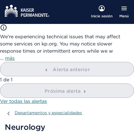
Menú
Inicie sesión
We're experiencing technical issues that may affect
some services on kp.org. You may notice slower
response times or intermittent errors while we w
…
más
Alerta anterior
mostrando
1
de
1
Próxima alerta
Ver todas las alertas
Departamentos y especialidades
Departamentos y especialidades
Neurology