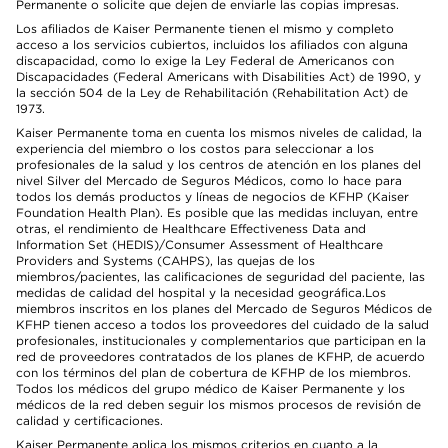
Permanente o solicite que dejen de enviarle las copias impresas.
Los afiliados de Kaiser Permanente tienen el mismo y completo
acceso a los servicios cubiertos, incluidos los afiliados con alguna
discapacidad, como lo exige la Ley Federal de Americanos con
Discapacidades (Federal Americans with Disabilities Act) de 1990, y
la sección 504 de la Ley de Rehabilitación (Rehabilitation Act) de
1973.
Kaiser Permanente toma en cuenta los mismos niveles de calidad, la
experiencia del miembro o los costos para seleccionar a los
profesionales de la salud y los centros de atención en los planes del
nivel Silver del Mercado de Seguros Médicos, como lo hace para
todos los demás productos y líneas de negocios de KFHP (Kaiser
Foundation Health Plan). Es posible que las medidas incluyan, entre
otras, el rendimiento de Healthcare Effectiveness Data and
Information Set (HEDIS)/Consumer Assessment of Healthcare
Providers and Systems (CAHPS), las quejas de los
miembros/pacientes, las calificaciones de seguridad del paciente, las
medidas de calidad del hospital y la necesidad geográfica.Los
miembros inscritos en los planes del Mercado de Seguros Médicos de
KFHP tienen acceso a todos los proveedores del cuidado de la salud
profesionales, institucionales y complementarios que participan en la
red de proveedores contratados de los planes de KFHP, de acuerdo
con los términos del plan de cobertura de KFHP de los miembros.
Todos los médicos del grupo médico de Kaiser Permanente y los
médicos de la red deben seguir los mismos procesos de revisión de
calidad y certificaciones.
Kaiser Permanente aplica los mismos criterios en cuanto a la